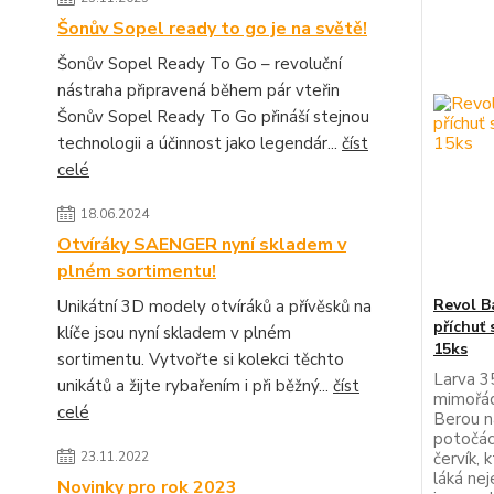
Šonův Sopel ready to go je na světě!
Šonův Sopel Ready To Go – revoluční
nástraha připravená během pár vteřin
Šonův Sopel Ready To Go přináší stejnou
technologii a účinnost jako legendár...
číst
celé
18.06.2024
Otvíráky SAENGER nyní skladem v
plném sortimentu!
Revol B
Unikátní 3D modely otvíráků a přívěsků na
příchuť 
klíče jsou nyní skladem v plném
15ks
sortimentu. Vytvořte si kolekci těchto
Larva 3
unikátů a žijte rybařením i při běžný...
číst
mimořád
celé
Berou na
potočáci
červík,
23.11.2022
láká nej
Novinky pro rok 2023