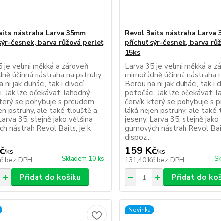
aits nástraha Larva 35mm
Revol Baits nástraha Larva
sýr-česnek, barva růžová perleť
příchuť sýr-česnek, barva rů
15ks
5 je velmi měkká a zároveň
Larva 35 je velmi měkká a z
ně účinná nástraha na pstruhy.
mimořádně účinná nástraha n
 ni jak duháci, tak i divocí
Berou na ni jak duháci, tak i d
. Jak lze očekávat, lahodný
potočáci. Jak lze očekávat, 
 který se pohybuje s proudem,
červík, který se pohybuje s 
en pstruhy, ale také tlouště a
láká nejen pstruhy, ale také 
Larva 35, stejně jako většina
jeseny. Larva 35, stejně jako
h nástrah Revol Baits, je k
gumových nástrah Revol Bait
dispoz...
č
159 Kč
/
ks
/
ks
Skladem 10 ks
Sk
Kč
bez DPH
131,40 Kč
bez DPH
Přidat do košíku
Přidat do ko
Novinka