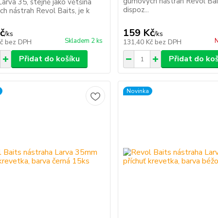
gumových nástrah Revol Bait
Larva 35, stejně jako většina
dispoz...
h nástrah Revol Baits, je k
č
159 Kč
/
ks
/
ks
Skladem 2 ks
N
Kč
bez DPH
131,40 Kč
bez DPH
Přidat do košíku
Přidat do ko
Novinka