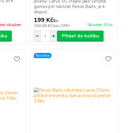
s, je k
jeseny. Larva 35, stejně jako většina
gumových nástrah Revol Baits, je k
dispoz...
199 Kč
/
ks
ení skladem
Skladem 15 ks
164,46 Kč
bez DPH
šíku
Přidat do košíku
Novinka