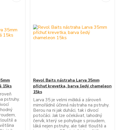
 35mm
Revol Baits nástraha Larva 35mm
lá 15ks
příchuť krevetka, barva šedý chameleon
15ks
ároveň
a pstruhy.
Larva 35 je velmi měkká a zároveň
ivocí
mimořádně účinná nástraha na pstruhy.
lahodný
Berou na ni jak duháci, tak i divocí
proudem,
potočáci. Jak lze očekávat, lahodný
tlouště a
červík, který se pohybuje s proudem,
 většina
láká nejen pstruhy, ale také tlouště a