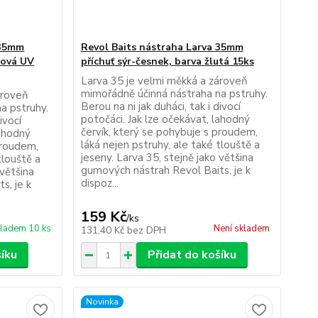
 35mm
Revol Baits nástraha Larva 35mm
žová UV
příchuť sýr-česnek, barva žlutá 15ks
Larva 35 je velmi měkká a zároveň
mimořádně účinná nástraha na pstruhy.
ároveň
Berou na ni jak duháci, tak i divocí
a pstruhy.
potočáci. Jak lze očekávat, lahodný
ivocí
červík, který se pohybuje s proudem,
lahodný
láká nejen pstruhy, ale také tlouště a
proudem,
jeseny. Larva 35, stejně jako většina
tlouště a
gumových nástrah Revol Baits, je k
 většina
dispoz...
s, je k
159 Kč
/
ks
ladem 10 ks
Není skladem
131,40 Kč
bez DPH
šíku
Přidat do košíku
Novinka