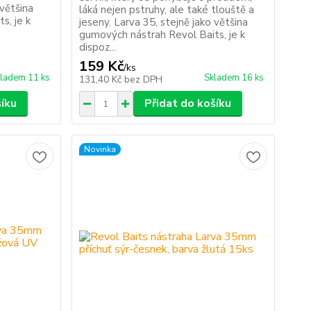
 většina
láká nejen pstruhy, ale také tlouště a
s, je k
jeseny. Larva 35, stejně jako většina
gumových nástrah Revol Baits, je k
dispoz...
159 Kč
/
ks
ladem 11 ks
Skladem 16 ks
131,40 Kč
bez DPH
šíku
Přidat do košíku
Novinka