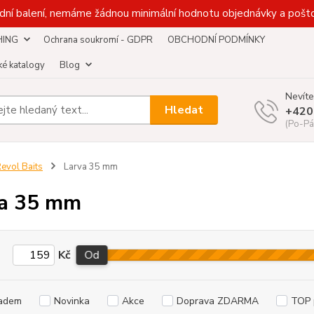
dní balení, nemáme žádnou minimální hodnotu objednávky a pošto
HING
Ochrana soukromí - GDPR
OBCHODNÍ PODMÍNKY
é katalogy
Blog
Nevíte
Hledat
+420
(Po-Pá
evol Baits
Larva 35 mm
va 35 mm
Kč
Od
adem
Novinka
Akce
Doprava ZDARMA
TOP 