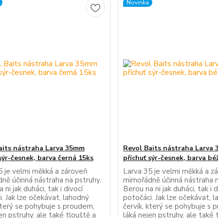
Novinka
aits nástraha Larva 35mm
Revol Baits nástraha Larva
sýr-česnek, barva černá 15ks
příchuť sýr-česnek, barva bé
5 je velmi měkká a zároveň
Larva 35 je velmi měkká a z
ně účinná nástraha na pstruhy.
mimořádně účinná nástraha n
 ni jak duháci, tak i divocí
Berou na ni jak duháci, tak i d
. Jak lze očekávat, lahodný
potočáci. Jak lze očekávat, 
 který se pohybuje s proudem,
červík, který se pohybuje s 
en pstruhy, ale také tlouště a
láká nejen pstruhy, ale také 