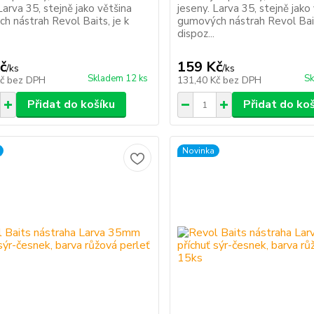
Larva 35, stejně jako většina
jeseny. Larva 35, stejně jako
h nástrah Revol Baits, je k
gumových nástrah Revol Bait
dispoz...
č
159 Kč
/
ks
/
ks
Skladem 12 ks
Sk
Kč
bez DPH
131,40 Kč
bez DPH
Přidat do košíku
Přidat do ko
Novinka