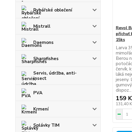
Rybářské oblečení
Mistrall
Revol B
příchuť 
15ks
Daemons
Larva 3
mimořád
Berou na
Sharpfishes
potočáci
červík,
Servis, údržba, anti-
láká nej
insect
jeseny. 
gumovýc
dispoz...
PVA
159 K
131,40 
Krmení
Splávky TIM