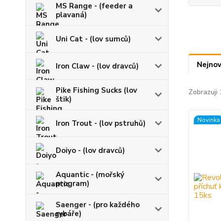
MS Range - (feeder a
plavaná)
Uni Cat - (lov sumců)
Nejnov
Iron Claw - (lov dravců)
Pike Fishing Sucks (lov
Zobrazuji 
štik)
Novinka
Iron Trout - (lov pstruhů)
Doiyo - (lov dravců)
Aquantic - (mořský
program)
Saenger - (pro každého
rybáře)