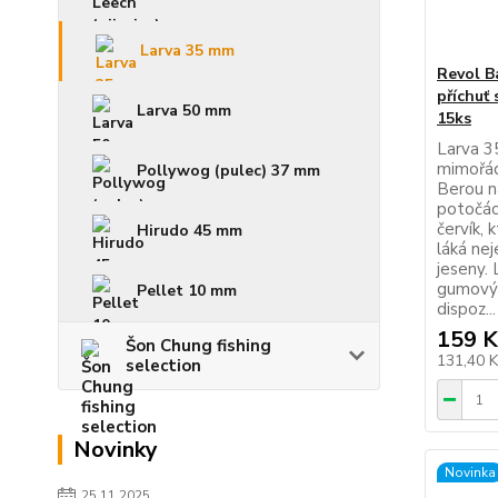
Larva 35 mm
Revol B
příchuť 
Larva 50 mm
15ks
Larva 3
mimořád
Pollywog (pulec) 37 mm
Berou na
potočáci
červík,
Hirudo 45 mm
láká nej
jeseny. 
gumovýc
Pellet 10 mm
dispoz...
159 K
Šon Chung fishing
131,40 
selection
Novinky
Novinka
25.11.2025