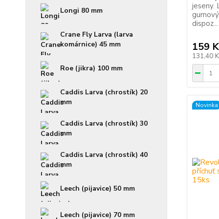
jeseny. 
Longi 80 mm
gumovýc
dispoz...
Crane Fly Larva (larva
komárnice) 45 mm
159 K
131,40 
Roe (jikra) 100 mm
Caddis Larva (chrostík) 20
mm
Novinka
Caddis Larva (chrostík) 30
mm
Caddis Larva (chrostík) 40
mm
Leech (pijavice) 50 mm
Leech (pijavice) 70 mm