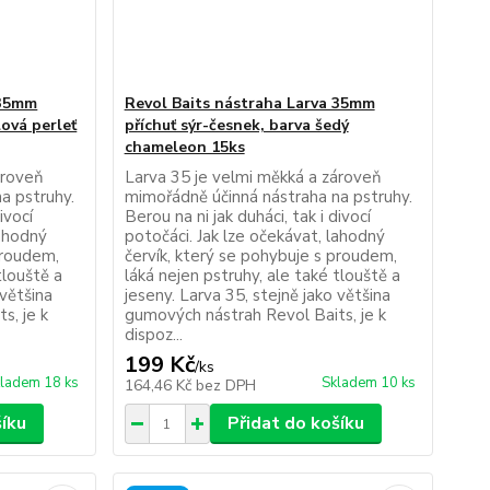
 35mm
Revol Baits nástraha Larva 35mm
lová perleť
příchuť sýr-česnek, barva šedý
chameleon 15ks
ároveň
Larva 35 je velmi měkká a zároveň
a pstruhy.
mimořádně účinná nástraha na pstruhy.
ivocí
Berou na ni jak duháci, tak i divocí
lahodný
potočáci. Jak lze očekávat, lahodný
proudem,
červík, který se pohybuje s proudem,
tlouště a
láká nejen pstruhy, ale také tlouště a
 většina
jeseny. Larva 35, stejně jako většina
s, je k
gumových nástrah Revol Baits, je k
dispoz...
199 Kč
/
ks
ladem 18 ks
Skladem 10 ks
164,46 Kč
bez DPH
šíku
Přidat do košíku