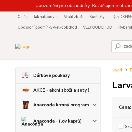
Upozornění pro obchodníky: Rozdělujeme obcho
O nás
Jak nakupovat
Vrátit zboží
Kontakty
Tým DKFIS
Obchodní podmínky-Velkoobchod
VELKOOBCHOD
Rybářsk
Úvod
R
Dárkové poukazy
Lar
AKCE - akční zboží a sety !
Anaconda krmný program
Cena:
Anaconda - (lov kaprů)
Skl