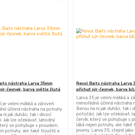
aits nástraha Larva 35mm
Revol Baits nástraha Larva
sýr-česnek, barva světle žlutá
příchuť sýr-česnek, barva bí
Larva 35 je velmi měkká a z
mimořádně účinná nástraha n
5 je velmi měkká a zároveň
Berou na ni jak duháci, tak i d
ně účinná nástraha na pstruhy.
potočáci. Jak lze očekávat, 
 ni jak duháci, tak i divocí
červík, který se pohybuje s 
. Jak lze očekávat, lahodný
láká nejen pstruhy, ale také 
 který se pohybuje s proudem,
jeseny. Larva 35, stejně jako
en pstruhy, ale také tlouště a