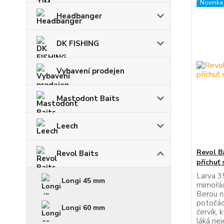
Novinka
Headbanger
DK FISHING
Vybavení prodejen
Mastodont Baits
Leech
Revol B
Revol Baits
příchuť 
Larva 3
Longi 45 mm
mimořád
Berou na
potočáci
Longi 60 mm
červík,
láká nej