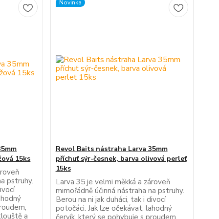
Novinka
 35mm
Revol Baits nástraha Larva 35mm
žová 15ks
příchuť sýr-česnek, barva olivová perleť
15ks
ároveň
a pstruhy.
Larva 35 je velmi měkká a zároveň
ivocí
mimořádně účinná nástraha na pstruhy.
lahodný
Berou na ni jak duháci, tak i divocí
proudem,
potočáci. Jak lze očekávat, lahodný
tlouště a
červík, který se pohybuje s proudem,