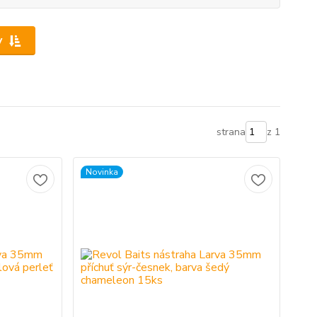
y
strana
z 1
Novinka