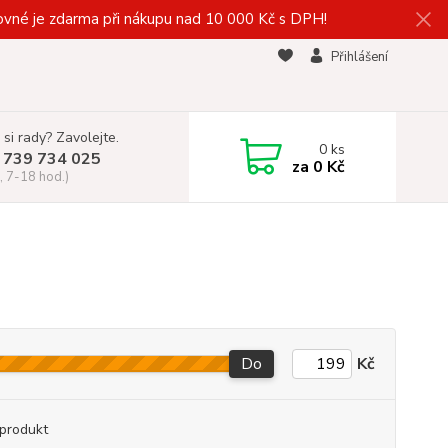
vné je zdarma při nákupu nad 10 000 Kč s DPH!
Přihlášení
 si rady? Zavolejte.
0
ks
 739 734 025
za
0 Kč
, 7-18 hod.)
Do
Kč
produkt