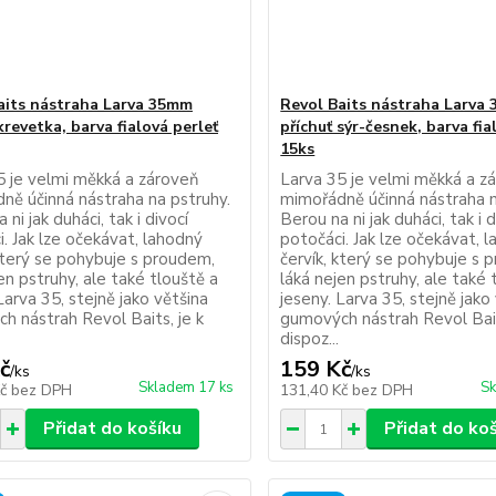
aits nástraha Larva 35mm
Revol Baits nástraha Larva
krevetka, barva fialová perleť
příchuť sýr-česnek, barva fia
15ks
5 je velmi měkká a zároveň
Larva 35 je velmi měkká a z
ně účinná nástraha na pstruhy.
mimořádně účinná nástraha n
 ni jak duháci, tak i divocí
Berou na ni jak duháci, tak i d
. Jak lze očekávat, lahodný
potočáci. Jak lze očekávat, 
 který se pohybuje s proudem,
červík, který se pohybuje s 
en pstruhy, ale také tlouště a
láká nejen pstruhy, ale také 
Larva 35, stejně jako většina
jeseny. Larva 35, stejně jako
h nástrah Revol Baits, je k
gumových nástrah Revol Bait
dispoz...
č
159 Kč
/
ks
/
ks
Skladem 17 ks
Sk
Kč
bez DPH
131,40 Kč
bez DPH
Přidat do košíku
Přidat do ko