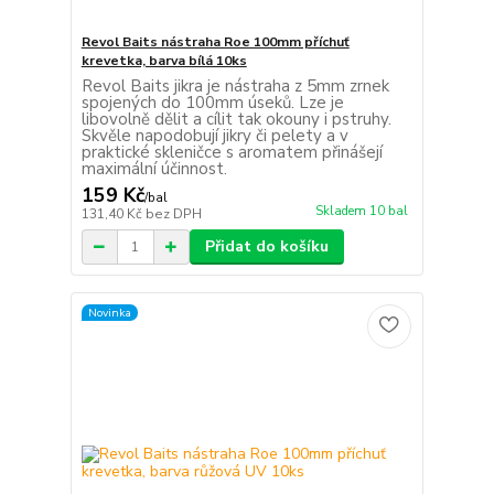
Revol Baits nástraha Roe 100mm příchuť
krevetka, barva bílá 10ks
Revol Baits jikra je nástraha z 5mm zrnek
spojených do 100mm úseků. Lze je
libovolně dělit a cílit tak okouny i pstruhy.
Skvěle napodobují jikry či pelety a v
praktické skleničce s aromatem přinášejí
maximální účinnost.
159 Kč
/
bal
Skladem 10 bal
131,40 Kč
bez DPH
Přidat do košíku
Novinka