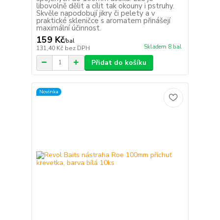
libovolně dělit a cílit tak okouny i pstruhy.
Skvěle napodobují jikry či pelety a v
praktické skleničce s aromatem přinášejí
maximální účinnost.
159 Kč
/
bal
Skladem 8 bal
131,40 Kč
bez DPH
Přidat do košíku
Novinka