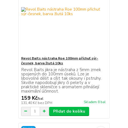
Revol Baits nástraha Roe 100mm příchuť sýr-
česnek, barva žlutá 10ks
Revol Baits jikra je nástraha z 5mm zrnek
spojených do 100mm úseků. Lze je
libovolně dělit a cílit tak okouny i pstruhy.
Skvěle napodobují jikry či pelety a v
praktické skleničce s aromatem přinášejí
maximální účinnost.
159 Kč
/
bal
Skladem 8 bal
131,40 Kč
bez DPH
Přidat do košíku