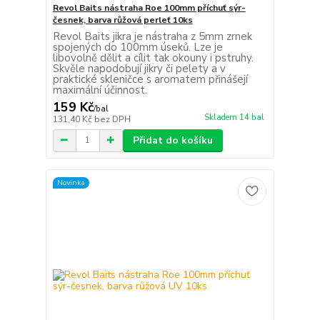
Revol Baits nástraha Roe 100mm příchuť sýr-
česnek, barva růžová perleť 10ks
Revol Baits jikra je nástraha z 5mm zrnek
spojených do 100mm úseků. Lze je
libovolně dělit a cílit tak okouny i pstruhy.
Skvěle napodobují jikry či pelety a v
praktické skleničce s aromatem přinášejí
maximální účinnost.
159 Kč
/
bal
Skladem 14 bal
131,40 Kč
bez DPH
Přidat do košíku
Novinka