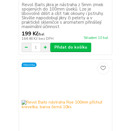
Revol Baits jikra je nástraha z 5mm zrnek
spojených do 100mm úseků. Lze je
libovolně dělit a cílit tak okouny i pstruhy.
Skvěle napodobují jikry či pelety a v
praktické skleničce s aromatem přinášejí
maximální účinnost.
199 Kč
/
bal
Skladem 10 bal
164,46 Kč
bez DPH
Přidat do košíku
Novinka