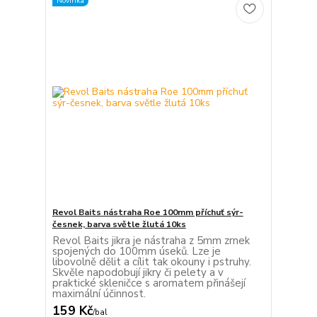
Novinka
Revol Baits nástraha Roe 100mm příchuť sýr-
česnek, barva světle žlutá 10ks
Revol Baits jikra je nástraha z 5mm zrnek
spojených do 100mm úseků. Lze je
libovolně dělit a cílit tak okouny i pstruhy.
Skvěle napodobují jikry či pelety a v
praktické skleničce s aromatem přinášejí
maximální účinnost.
159 Kč
/
bal