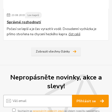
23
.
08
.
2019
Lov kaprů
Správné rozhodnutí
Počasí se lepší a je čas vyrazit k vodě. Dvoudenní vycházka je
přímo stvořena na chycení hezkého kapra.
číst celé
Zobrazit všechny články
Nepropásněte novinky, akce a
slevy!
Přihlásit se
Souhlasím se
zpracováním osobních údajů
za účelem rozesílky newsletteru.