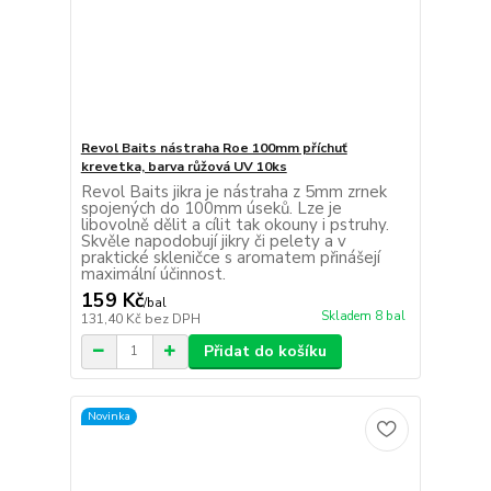
Revol Baits nástraha Roe 100mm příchuť
krevetka, barva růžová UV 10ks
Revol Baits jikra je nástraha z 5mm zrnek
spojených do 100mm úseků. Lze je
libovolně dělit a cílit tak okouny i pstruhy.
Skvěle napodobují jikry či pelety a v
praktické skleničce s aromatem přinášejí
maximální účinnost.
159 Kč
/
bal
Skladem 8 bal
131,40 Kč
bez DPH
Přidat do košíku
Novinka