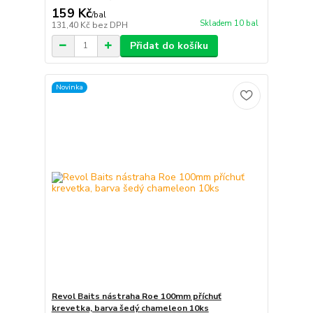
159 Kč
/
bal
Skladem 10 bal
131,40 Kč
bez DPH
Přidat do košíku
Novinka
Revol Baits nástraha Roe 100mm příchuť
krevetka, barva šedý chameleon 10ks