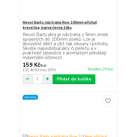
Revol Baits nástraha Roe 100mm příchuť
krevetka, barva černá 10ks
Revol Baits jikra je nástraha z 5mm zrnek
spojených do 100mm úseků. Lze je
libovolně dělit a cílit tak okouny i pstruhy.
Skvěle napodobují jikry či pelety a v
praktické skleničce s aromatem přinášejí
maximální účinnost.
159 Kč
/
bal
Skladem 20 bal
131,40 Kč
bez DPH
Přidat do košíku
Novinka