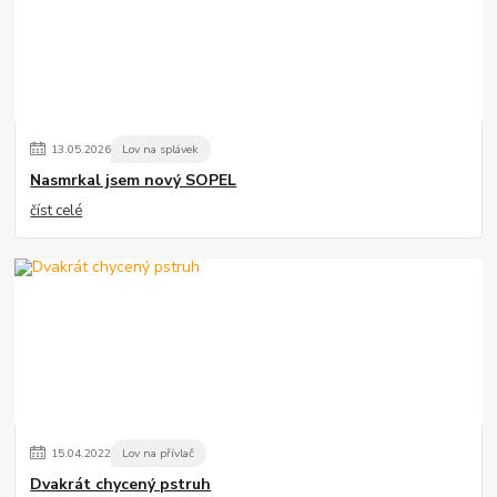
13
.
05
.
2026
Lov na splávek
Nasmrkal jsem nový SOPEL
číst celé
15
.
04
.
2022
Lov na přívlač
Dvakrát chycený pstruh