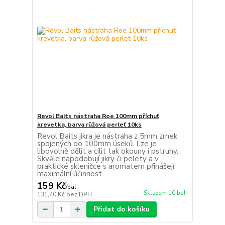
Revol Baits nástraha Roe 100mm příchuť
krevetka, barva růžová perleť 10ks
Revol Baits jikra je nástraha z 5mm zrnek
spojených do 100mm úseků. Lze je
libovolně dělit a cílit tak okouny i pstruhy.
Skvěle napodobují jikry či pelety a v
praktické skleničce s aromatem přinášejí
maximální účinnost.
159 Kč
/
bal
Skladem 10 bal
131,40 Kč
bez DPH
Přidat do košíku