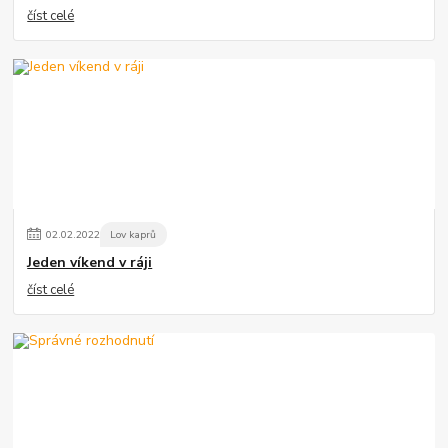
číst celé
02
.
02
.
2022
Lov kaprů
Jeden víkend v ráji
číst celé