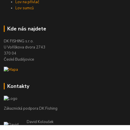
Lov na přívlač
Lov sumců
Kde nás najdete
DK FISHING s.r.o.
U Voříškova dvora 2743
370 04
České Budějovice
Kontakty
Zákaznická podpora DK Fishing
David Koloušek
+420 739 734 025