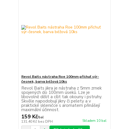
Revol Baits nástraha Roe 100mm příchuť sýr-
česnek, barva béžová 10ks
Revol Baits jikra je nástraha z 5mm zrnek
spojených do 100mm úseků. Lze je
libovolně dělit a cílit tak okouny i pstruhy.
Skvěle napodobují jikry či pelety a v
praktické skleničce s aromatem přinášejí
maximální účinnost.
159 Kč
/
bal
Skladem 10 bal
131,40 Kč
bez DPH