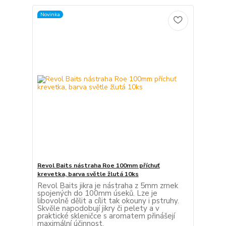
Novinka
Revol Baits nástraha Roe 100mm příchuť
krevetka, barva světle žlutá 10ks
Revol Baits jikra je nástraha z 5mm zrnek
spojených do 100mm úseků. Lze je
libovolně dělit a cílit tak okouny i pstruhy.
Skvěle napodobují jikry či pelety a v
praktické skleničce s aromatem přinášejí
maximální účinnost.