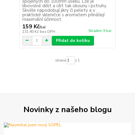
spojených do 100mm úseků. Lze je
libovolně dělit a cílit tak okouny i pstruhy.
Skvěle napodobují jikry či pelety a v
praktické skleničce s aromatem přinášejí
maximální účinnost.
159 Kč
/
bal
Skladem 9 bal
131,40 Kč
bez DPH
Přidat do košíku
strana
z 1
Novinky z našeho blogu