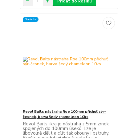
Přidat do košíku
Novinka
Revol Baits nástraha Roe 100mm příchuť sýr-
česnek, barva šedý chameleon 10ks
Revol Baits jikra je nástraha z 5mm zrnek
spojených do 100mm úseků. Lze je
libovolně dělit a cílit tak okouny i pstruhy.
Skvěle napodobují jikry či pelety a v