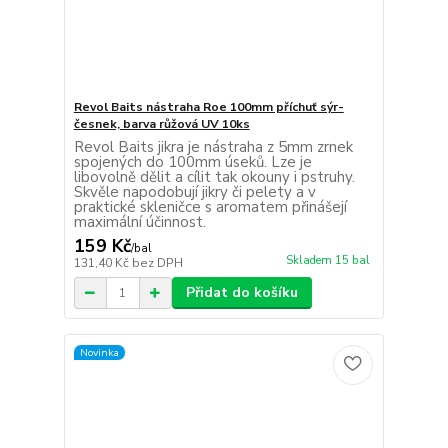
Revol Baits nástraha Roe 100mm příchuť sýr-
česnek, barva růžová UV 10ks
Revol Baits jikra je nástraha z 5mm zrnek
spojených do 100mm úseků. Lze je
libovolně dělit a cílit tak okouny i pstruhy.
Skvěle napodobují jikry či pelety a v
praktické skleničce s aromatem přinášejí
maximální účinnost.
159 Kč
/
bal
Skladem 15 bal
131,40 Kč
bez DPH
Přidat do košíku
Novinka