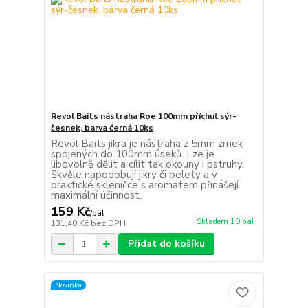
Revol Baits nástraha Roe 100mm příchuť sýr-
česnek, barva černá 10ks
Revol Baits jikra je nástraha z 5mm zrnek
spojených do 100mm úseků. Lze je
libovolně dělit a cílit tak okouny i pstruhy.
Skvěle napodobují jikry či pelety a v
praktické skleničce s aromatem přinášejí
maximální účinnost.
159 Kč
/
bal
Skladem 10 bal
131,40 Kč
bez DPH
Přidat do košíku
Novinka