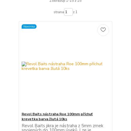
Zobrazuji 1-15 z 15
strana
z 1
Novinka
Revol Baits nástraha Roe 100mm příchuť
krevetka barva žlutá 10ks
Revol Baits jikra je nástraha z 5mm zrnek
spojených do 100mm úseků. Lze je