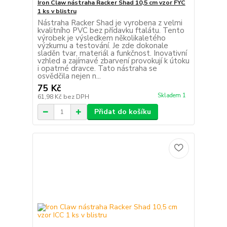
Iron Claw nástraha Racker Shad 10,5 cm vzor FYC
1 ks v blistru
Nástraha Racker Shad je vyrobena z velmi
kvalitního PVC bez přídavku ftalátu. Tento
výrobek je výsledkem několikaletého
výzkumu a testování. Je zde dokonale
sladěn tvar, materiál a funkčnost. Inovativní
vzhled a zajímavé zbarvení provokují k útoku
i opatrné dravce. Tato nástraha se
osvědčila nejen n...
75 Kč
Skladem 1
61,98 Kč
bez DPH
Přidat do košíku