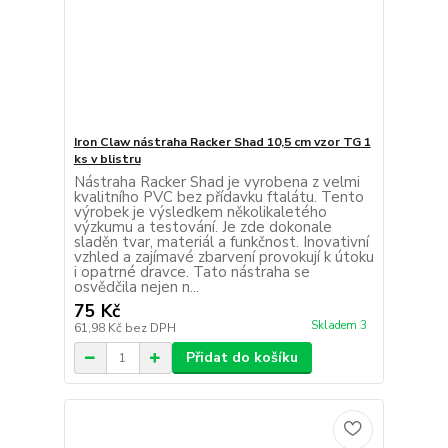
Iron Claw nástraha Racker Shad 10,5 cm vzor TG 1
ks v blistru
Nástraha Racker Shad je vyrobena z velmi
kvalitního PVC bez přídavku ftalátu. Tento
výrobek je výsledkem několikaletého
výzkumu a testování. Je zde dokonale
sladěn tvar, materiál a funkčnost. Inovativní
vzhled a zajímavé zbarvení provokují k útoku
i opatrné dravce. Tato nástraha se
osvědčila nejen n...
75 Kč
Skladem 3
61,98 Kč
bez DPH
Přidat do košíku