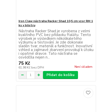
Iron Claw nástraha Racker Shad 10,5 cm vzor RM 1
ks v blistru
Nástraha Racker Shad je vyrobena z velmi
kvalitního PVC bez přídavku ftalátu. Tento
výrobek je výsledkem několikaletého
výzkumu a testování. Je zde dokonale
sladěn tvar, materiál a funkčnost. Inovativní
vzhled a zajímavé zbarvení provokují k útoku
i opatrné dravce. Tato nástraha se
osvědčila nejen n...
75 Kč
Není skladem
61,98 Kč
bez DPH
Přidat do košíku