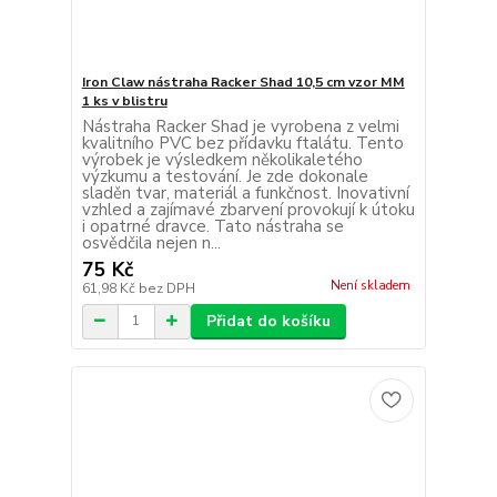
Iron Claw nástraha Racker Shad 10,5 cm vzor MM
1 ks v blistru
Nástraha Racker Shad je vyrobena z velmi
kvalitního PVC bez přídavku ftalátu. Tento
výrobek je výsledkem několikaletého
výzkumu a testování. Je zde dokonale
sladěn tvar, materiál a funkčnost. Inovativní
vzhled a zajímavé zbarvení provokují k útoku
i opatrné dravce. Tato nástraha se
osvědčila nejen n...
75 Kč
Není skladem
61,98 Kč
bez DPH
Přidat do košíku