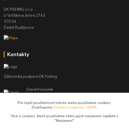
DK FISHING s.r.o.
U Voříškova dvora 2743
370 04
České Budějovice
Kontakty
Zákaznická podpora DK Fishing
David Koloušek
+420 739 734 025
(Po-Pá, 7-18 hod.)
Pro lepší použitelnost tohoto webu používáme cookies.
Dodržujeme
Ochranu soukromí - GDPR
.
david@dkfishing.cz
Více o cookies, které používáme nebo jejich nastavení, najdete v
"N
astavení"
.