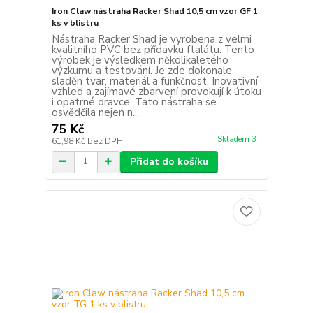
Iron Claw nástraha Racker Shad 10,5 cm vzor GF 1
ks v blistru
Nástraha Racker Shad je vyrobena z velmi
kvalitního PVC bez přídavku ftalátu. Tento
výrobek je výsledkem několikaletého
výzkumu a testování. Je zde dokonale
sladěn tvar, materiál a funkčnost. Inovativní
vzhled a zajímavé zbarvení provokují k útoku
i opatrné dravce. Tato nástraha se
osvědčila nejen n...
75 Kč
Skladem 3
61,98 Kč
bez DPH
Přidat do košíku