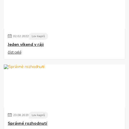
02
.
02
.
2022
Lov kaprů
Jeden víkend v ráji
číst celé
23
.
08
.
2019
Lov kaprů
Správné rozhodnutí