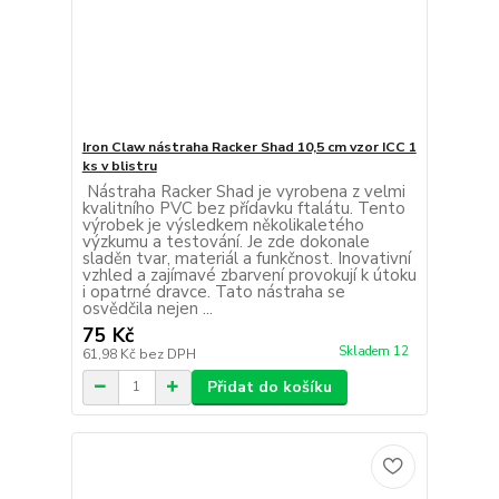
Iron Claw nástraha Racker Shad 10,5 cm vzor ICC 1
ks v blistru
Nástraha Racker Shad je vyrobena z velmi
kvalitního PVC bez přídavku ftalátu. Tento
výrobek je výsledkem několikaletého
výzkumu a testování. Je zde dokonale
sladěn tvar, materiál a funkčnost. Inovativní
vzhled a zajímavé zbarvení provokují k útoku
i opatrné dravce. Tato nástraha se
osvědčila nejen ...
75 Kč
Skladem 12
61,98 Kč
bez DPH
Přidat do košíku