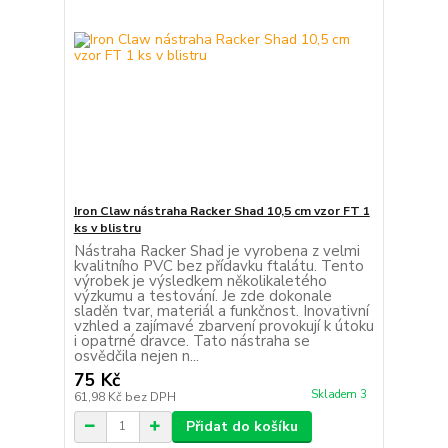
Iron Claw nástraha Racker Shad 10,5 cm vzor FT 1
ks v blistru
Nástraha Racker Shad je vyrobena z velmi
kvalitního PVC bez přídavku ftalátu. Tento
výrobek je výsledkem několikaletého
výzkumu a testování. Je zde dokonale
sladěn tvar, materiál a funkčnost. Inovativní
vzhled a zajímavé zbarvení provokují k útoku
i opatrné dravce. Tato nástraha se
osvědčila nejen n...
75 Kč
Skladem 3
61,98 Kč
bez DPH
Přidat do košíku