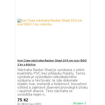
Iron Claw nástraha Racker Shad 10,5 cm vzor BGO
1 ks v blistru
Nástraha Racker Shad je vyrobena z velmi
kvalitního PVC bez přídavku ftalátu. Tento
výrobek je výsledkem několikaletého
výzkumu a testování. Je zde dokonale
sladěn tvar, materiál a funkčnost. Inovativní
vzhled a zajímavé zbarvení provokují k útoku
i opatrné dravce. Tato nástraha se
osvědčila nejen n...
75 Kč
Skladem 3
61,98 Kč
bez DPH