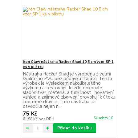
Iron Claw nástraha Racker Shad 10,5 cm vzor SP 1
ks v blistru
Nástraha Racker Shad je vyrobena z velmi
kvalitního PVC bez přídavku ftalátu. Tento
výrobek je výsledkem několikaletého
výzkumu a testování. Je zde dokonale
sladěn tvar, materiál a funkčnost. Inovativní
vzhled a zajímavé zbarvení provokují k útoku
i opatrné dravce. Tato nástraha se
osvědčila nejen n...
75 Kč
Skladem 10
61,98 Kč
bez DPH
Přidat do košíku