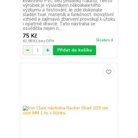
kvalitního PVC bez přídavku ftalátu. Tento
výrobek je výsledkem několikaletého
výzkumu a testování. Je zde dokonale
sladěn tvar, materiál a funkčnost. Inovativní
vzhled a zajímavé zbarvení provokují k útoku
i opatrné dravce. Tato nástraha se
osvědčila nejen n...
75 Kč
Skladem 4
61,98 Kč
bez DPH
Přidat do košíku