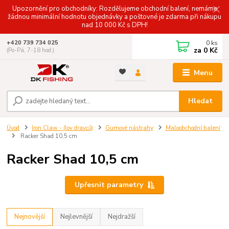
Upozornění pro obchodníky: Rozdělujeme obchodní balení, nemáme
žádnou minimální hodnotu objednávky a poštovné je zdarma při nákupu
nad 10 000 Kč s DPH!
0
ks
+420 739 734 025
za
0 Kč
(Po-Pá, 7-18 hod.)
Menu
Hledat
Úvod
Iron Claw - (lov dravců)
Gumové nástrahy
Maloobchodní balení
Racker Shad 10,5 cm
Racker Shad 10,5 cm
Upřesnit parametry
Nejnovější
Nejlevnější
Nejdražší