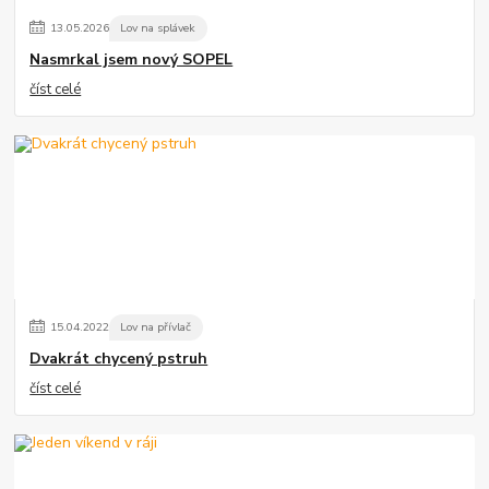
13
.
05
.
2026
Lov na splávek
Nasmrkal jsem nový SOPEL
číst celé
15
.
04
.
2022
Lov na přívlač
Dvakrát chycený pstruh
číst celé