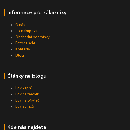
Informace pro zákazníky
O nás
Jak nakupovat
Obchodní podmínky
Fotogalerie
Kontakty
Blog
Články na blogu
Lov kaprů
Lov na feeder
Lov na přívlač
Lov sumců
Kde nás najdete