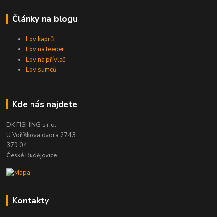
Články na blogu
Lov kaprů
Lov na feeder
Lov na přívlač
Lov sumců
Kde nás najdete
DK FISHING s.r.o.
U Voříškova dvora 2743
370 04
České Budějovice
Kontakty