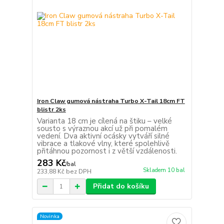
Iron Claw gumová nástraha Turbo X-Tail 18cm FT
blistr 2ks
Varianta 18 cm je cílená na štiku – velké
sousto s výraznou akcí už při pomalém
vedení. Dva aktivní ocásky vytváří silné
vibrace a tlakové vlny, které spolehlivě
přitáhnou pozornost i z větší vzdálenosti.
283 Kč
/
bal
Skladem 10 bal
233,88 Kč
bez DPH
Přidat do košíku
Novinka