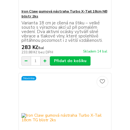
Iron Claw gumová nástraha Turbo X-Tail 18cm NB
blistr 2ks
Varianta 18 cm je cílená na štiku – velké
sousto s výraznou akcí už při pomalém
vedení. Dva aktivní ocásky vytváří silné
vibrace a tlakové vlny, které spolehlivě
přitáhnou pozornost i z větší vzdálenosti.
283 Kč
/
bal
Skladem 14 bal
233,88 Kč
bez DPH
Přidat do košíku
Novinka