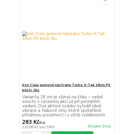
Iron Claw gumová nástraha Turbo X-Tail 18cm PS
blistr 2ks
Varianta 18 cm je cílená na štiku – velké
sousto s výraznou akcí už při pomalém
vedení. Dva aktivní ocásky vytváří silné
vibrace a tlakové vlny, které spolehlivě
přitáhnou pozornost i z větší vzdálenosti.
283 Kč
/
bal
Skladem 9 bal
233,88 Kč
bez DPH