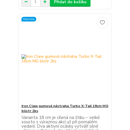
Přidat do košíku
Novinka
Iron Claw gumová nástraha Turbo X-Tail 18cm MG
blistr 2ks
Varianta 18 cm je cílená na štiku – velké
sousto s výraznou akcí už při pomalém
vedení. Dva aktivní ocásky vytváří silné