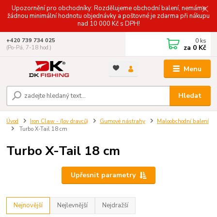
Upozornění pro obchodníky: Rozdělujeme obchodní balení, nemáme
žádnou minimální hodnotu objednávky a poštovné je zdarma při nákupu
nad 10 000 Kč s DPH!
0
ks
+420 739 734 025
za
0 Kč
(Po-Pá, 7-18 hod.)
Menu
Hledat
Úvod
Iron Claw - (lov dravců)
Gumové nástrahy
Maloobchodní balení
Turbo X-Tail 18 cm
Turbo X-Tail 18 cm
Upřesnit parametry
Nejnovější
Nejlevnější
Nejdražší