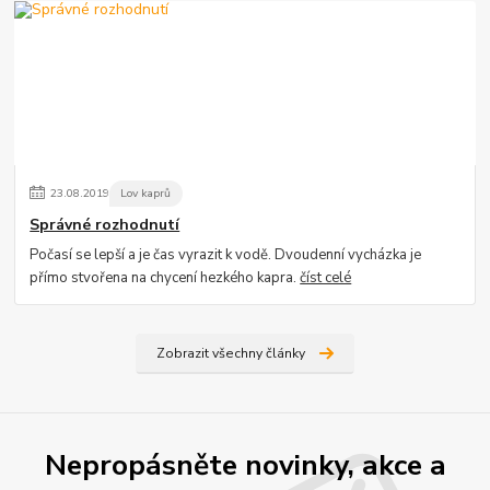
23
.
08
.
2019
Lov kaprů
Správné rozhodnutí
Počasí se lepší a je čas vyrazit k vodě. Dvoudenní vycházka je
přímo stvořena na chycení hezkého kapra.
číst celé
Zobrazit všechny články
Nepropásněte novinky, akce a