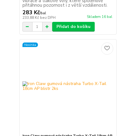
vibrace a tlakové vlny, které spolehlivě
přitáhnou pozornost i z větší vzdálenosti.
283 Kč
/
bal
Skladem 16 bal
233,88 Kč
bez DPH
Přidat do košíku
Novinka
Iron Claw gumová nástraha Turbo X-Tail 18cm AP