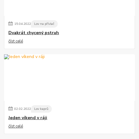
15
.
04
.
2022
Lov na přívlač
Dvakrát chycený pstruh
číst celé
02
.
02
.
2022
Lov kaprů
Jeden víkend v ráji
číst celé