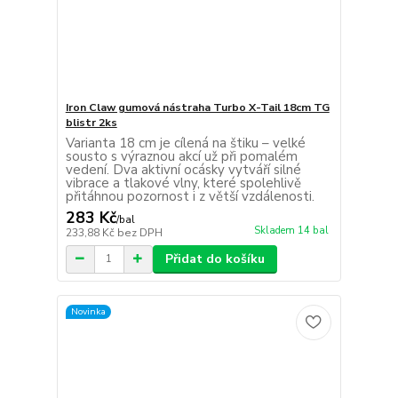
Iron Claw gumová nástraha Turbo X-Tail 18cm TG
blistr 2ks
Varianta 18 cm je cílená na štiku – velké
sousto s výraznou akcí už při pomalém
vedení. Dva aktivní ocásky vytváří silné
vibrace a tlakové vlny, které spolehlivě
přitáhnou pozornost i z větší vzdálenosti.
283 Kč
/
bal
Skladem 14 bal
233,88 Kč
bez DPH
Přidat do košíku
Novinka