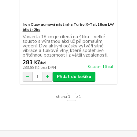
Iron Claw gumová nástraha Turbo X-Tail 18cm LW
blistr 2ks
Varianta 18 cm je cílená na štiku – velké
sousto s výraznou akcí už při pomalém
vedení. Dva aktivní ocásky vytváří silné
vibrace a tlakové vlny, které spolehlivě
přitáhnou pozornost i z větší vzdálenosti.
283 Kč
/
bal
Skladem 16 bal
233,88 Kč
bez DPH
Přidat do košíku
strana
z 1