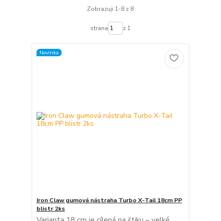
Zobrazuji 1-8 z 8
strana
z 1
Novinka
Iron Claw gumová nástraha Turbo X-Tail 18cm PP
blistr 2ks
Varianta 18 cm je cílená na štiku – velké