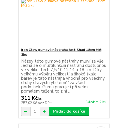
Iron Claw gumová nástraha Just Shad 18cm MG
3ks
Název této gumové nástrahy mluví za vše.
Jedná se o multifunkční nástrahu dostupnou
ve velikostech 7,5;10;12;14 a 18 cm. Díky
velkému výběru velikostí a široké škále
barev je tato nástraha vhodná pro všechny
druhy dravých ryb téměř za všech
podmínek. Guma pracuje i při velmi
pomalém tažení, to z ní ...
311 Kč
/
ks
Skladem 2 ks
257,02 Kč
bez DPH
Přidat do košíku