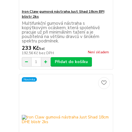
Iron Claw gumová nástraha Just Shad 18cm BPI
blistr 2ks
Multifunkční gumová nástraha s
kopýtkovým ocáskem, která spolehlivě
pracuje už při minimálním tažení a je
použitelná na většinu dravců v širokém
spektru podmínek.
233 Kč
/
bal
Není skladem
192,56 Kč
bez DPH
Přidat do košíku
Novinka