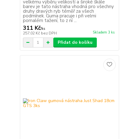
velkému výběru velikostí a široké škále
barev je tato nástraha vhodná pro všechny
druhy dravých ryb téměř za všech
podmínek. Guma pracuje i při velmi
pomalém tažení, to z ní ...
311 Kč
/
ks
Skladem 3 ks
257,02 Kč
bez DPH
Přidat do košíku