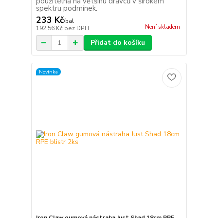
použitelná na většinu dravců v širokém
spektru podmínek.
233 Kč
/
bal
Není skladem
192,56 Kč
bez DPH
Přidat do košíku
Novinka
Iron Claw gumová nástraha Just Shad 18cm RPE