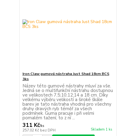
Iron Claw gumová nástraha Just Shad 18cm BCS
3ks
Název této gumové nástrahy mluví za vše.
Jedná se o multifunkční nástrahu dostupnou
ve velikostech 7,5;10;12;14 a 18 cm. Díky
velkému výběru velikostí a široké škále
barev je tato nástraha vhodná pro všechny
druhy dravých ryb téměř za všech
podmínek. Guma pracuje i při velmi
pomalém tažení, to z ní ...
311 Kč
/
ks
Skladem 1 ks
257,02 Kč
bez DPH