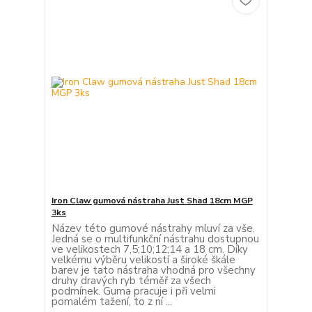
Iron Claw gumová nástraha Just Shad 18cm MGP
3ks
Název této gumové nástrahy mluví za vše.
Jedná se o multifunkční nástrahu dostupnou
ve velikostech 7,5;10;12;14 a 18 cm. Díky
velkému výběru velikostí a široké škále
barev je tato nástraha vhodná pro všechny
druhy dravých ryb téměř za všech
podmínek. Guma pracuje i při velmi
pomalém tažení, to z ní ...