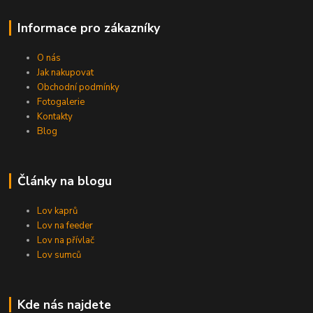
Informace pro zákazníky
O nás
Jak nakupovat
Obchodní podmínky
Fotogalerie
Kontakty
Blog
Články na blogu
Lov kaprů
Lov na feeder
Lov na přívlač
Lov sumců
Kde nás najdete