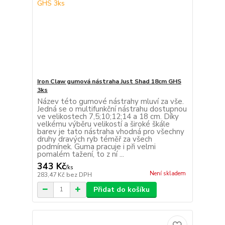
Iron Claw gumová nástraha Just Shad 18cm GHS
3ks
Název této gumové nástrahy mluví za vše.
Jedná se o multifunkční nástrahu dostupnou
ve velikostech 7,5;10;12;14 a 18 cm. Díky
velkému výběru velikostí a široké škále
barev je tato nástraha vhodná pro všechny
druhy dravých ryb téměř za všech
podmínek. Guma pracuje i při velmi
pomalém tažení, to z ní ...
343 Kč
/
ks
Není skladem
283,47 Kč
bez DPH
Přidat do košíku