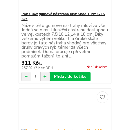
Iron Claw gumová nástraha Just Shad 18cm GTS
3ks
Název této gumové nástrahy mluví za vše.
Jedná se o multifunkční nástrahu dostupnou
ve velikostech 7,5;10;12;14 a 18 cm. Díky
velkému výběru velikostí a široké škále
barev je tato nástraha vhodná pro všechny
druhy dravých ryb téměř za všech
podmínek. Guma pracuje i při velmi
pomalém tažení, to z ní ...
311 Kč
/
ks
Není skladem
257,02 Kč
bez DPH
Přidat do košíku