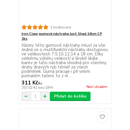
1 hodnocení
Iron Claw gumová nástraha Just Shad 18cm CP
3ks
Název této gumové nástrahy mluví za vše.
Jedná se o multifunkční nástrahu dostupnou
ve velikostech 7,5;10;12;14 a 18 cm. Díky
velkému výběru velikostí a široké škále
barev je tato nástraha vhodná pro všechny
druhy dravých ryb téměř za všech
podmínek. Guma pracuje i při velmi
pomalém tažení, to z ní ...
311 Kč
/
ks
Není skladem
257,02 Kč
bez DPH
Přidat do košíku