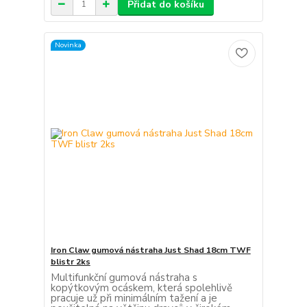
Přidat do košíku
Novinka
Iron Claw gumová nástraha Just Shad 18cm TWF
blistr 2ks
Multifunkční gumová nástraha s
kopýtkovým ocáskem, která spolehlivě
pracuje už při minimálním tažení a je