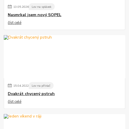
13
.
05
.
2026
Lov na splávek
Nasmrkal jsem nový SOPEL
číst celé
15
.
04
.
2022
Lov na přívlač
Dvakrát chycený pstruh
číst celé