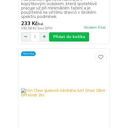
kopýtkovým ocáskem, která spolehlivě
pracuje už při minimálním tažení a je
použitelná na většinu dravců v širokém
spektru podmínek.
233 Kč
/
bal
Skladem 6 bal
192,56 Kč
bez DPH
Přidat do košíku
Novinka