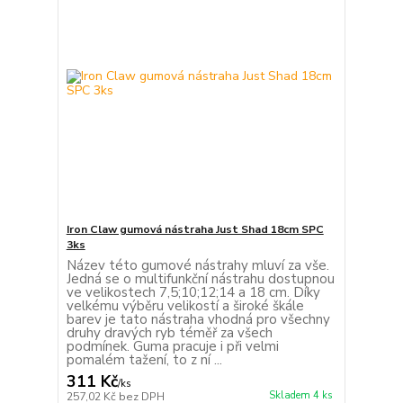
Iron Claw gumová nástraha Just Shad 18cm SPC
3ks
Název této gumové nástrahy mluví za vše.
Jedná se o multifunkční nástrahu dostupnou
ve velikostech 7,5;10;12;14 a 18 cm. Díky
velkému výběru velikostí a široké škále
barev je tato nástraha vhodná pro všechny
druhy dravých ryb téměř za všech
podmínek. Guma pracuje i při velmi
pomalém tažení, to z ní ...
311 Kč
/
ks
Skladem 4 ks
257,02 Kč
bez DPH