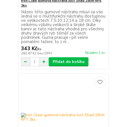
Iron Claw gumová nástraha Just Shad 18cm RPE
3ks
Název této gumové nástrahy mluví za vše.
Jedná se o multifunkční nástrahu dostupnou
ve velikostech 7,5;10;12;14 a 18 cm. Díky
velkému výběru velikostí a široké škále
barev je tato nástraha vhodná pro všechny
druhy dravých ryb téměř za všech
podmínek. Guma pracuje i při velmi
pomalém tažení, to z ní ...
343 Kč
/
ks
Skladem 1 ks
283,47 Kč
bez DPH
Přidat do košíku