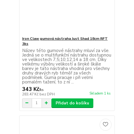
Iron Claw gumová nástraha Just Shad 18cm RFT
3ks
Název této gumové nástrahy mluví za vše.
Jedná se o multifunkční nástrahu dostupnou
ve velikostech 7,5;10;12;14 a 18 cm. Díky
velkému výběru velikostí a široké škále
barev je tato nástraha vhodná pro všechny
druhy dravých ryb téměř za všech
podmínek. Guma pracuje i při velmi
pomalém tažení, to z ní ...
343 Kč
/
ks
Skladem 1 ks
283,47 Kč
bez DPH
Přidat do košíku