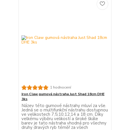
1 hodnocení
Iron Claw gumová nástraha Just Shad 18cm DHE
3ks
Název této gumové nástrahy mluví za vše.
Jedná se o multifunkční nástrahu dostupnou
ve velikostech 7,5;10;12;14 a 18 cm. Díky
velkému výběru velikostí a široké škále
barev je tato nástraha vhodná pro všechny
druhy dravých ryb téměř za všech