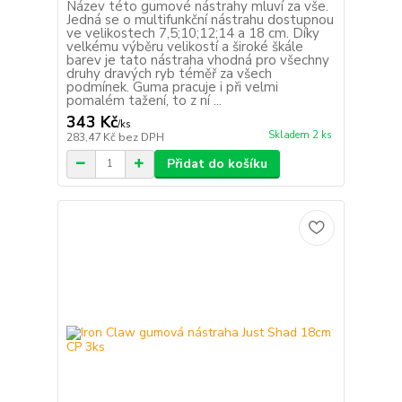
Název této gumové nástrahy mluví za vše.
Jedná se o multifunkční nástrahu dostupnou
ve velikostech 7,5;10;12;14 a 18 cm. Díky
velkému výběru velikostí a široké škále
barev je tato nástraha vhodná pro všechny
druhy dravých ryb téměř za všech
podmínek. Guma pracuje i při velmi
pomalém tažení, to z ní ...
343 Kč
/
ks
Skladem 2 ks
283,47 Kč
bez DPH
Přidat do košíku