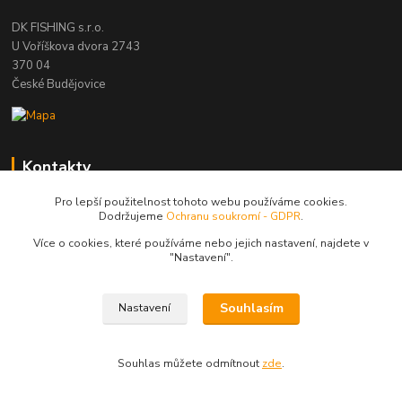
DK FISHING s.r.o.
U Voříškova dvora 2743
370 04
České Budějovice
Kontakty
Pro lepší použitelnost tohoto webu používáme cookies.
Dodržujeme
Ochranu soukromí - GDPR
.
Zákaznická podpora DK Fishing
Více o cookies, které používáme nebo jejich nastavení, najdete v
"N
astavení"
.
David Koloušek
+420 739 734 025
Souhlasím
Nastavení
(Po-Pá, 7-18 hod.)
david@dkfishing.cz
Souhlas můžete odmítnout
zde
.