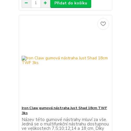
Přidat do košíku
Iron Claw gumová nástraha Just Shad 18cm TWF
3ks
Název této gumové nástrahy mluví za vše.
Jedná se o multifunkční nástrahu dostupnou
ve velikostech 7,5;10;12;14 a 18 cm. Díky