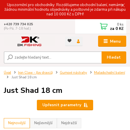
Upozornění pro obchodníky: Rozdělujeme obchodní balení, nemáme
žádnou minimální hodnotu objednávky a poštovné je zdarma při nákupu
nad 10 000 Kč s DPH!
0
ks
+420 739 734 025
za
0 Kč
(Po-Pá, 7-18 hod.)
Menu
Hledat
Úvod
Iron Claw - (lov dravců)
Gumové nástrahy
Maloobchodní balení
Just Shad 18 cm
Just Shad 18 cm
Upřesnit parametry
Nejnovější
Nejlevnější
Nejdražší