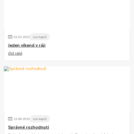
02
.
02
.
2022
Lov kaprů
Jeden víkend v ráji
číst celé
23
.
08
.
2019
Lov kaprů
Správné rozhodnutí