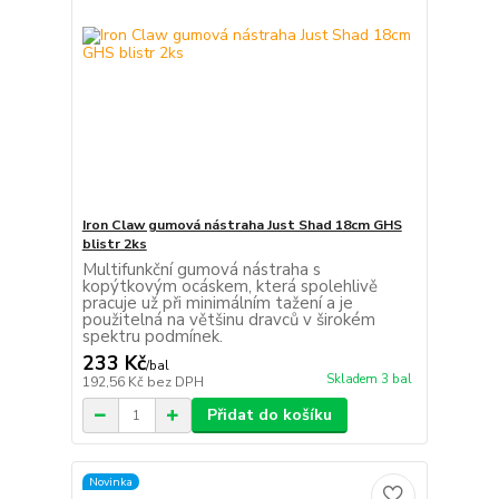
Iron Claw gumová nástraha Just Shad 18cm GHS
blistr 2ks
Multifunkční gumová nástraha s
kopýtkovým ocáskem, která spolehlivě
pracuje už při minimálním tažení a je
použitelná na většinu dravců v širokém
spektru podmínek.
233 Kč
/
bal
Skladem 3 bal
192,56 Kč
bez DPH
Přidat do košíku
Novinka