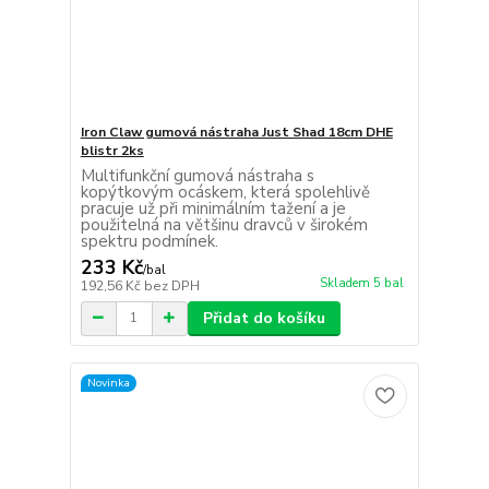
Iron Claw gumová nástraha Just Shad 18cm DHE
blistr 2ks
Multifunkční gumová nástraha s
kopýtkovým ocáskem, která spolehlivě
pracuje už při minimálním tažení a je
použitelná na většinu dravců v širokém
spektru podmínek.
233 Kč
/
bal
Skladem 5 bal
192,56 Kč
bez DPH
Přidat do košíku
Novinka