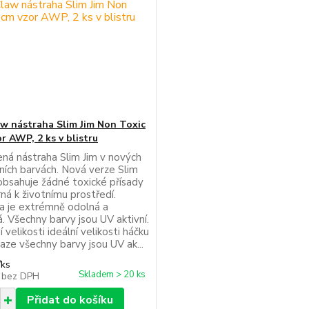
aw nástraha Slim Jim Non Toxic
r AWP, 2 ks v blistru
ná nástraha Slim Jim v nových
vních barvách. Nová verze Slim
obsahuje žádné toxické přísady
rná k životnímu prostředí.
a je extrémně odolná a
á. Všechny barvy jsou UV aktivní.
 velikosti ideální velikosti háčku
aze všechny barvy jsou UV ak...
/
ks
Skladem > 20 ks
č
bez DPH
Přidat do košíku