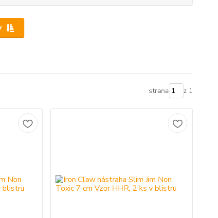
y
strana
z 1