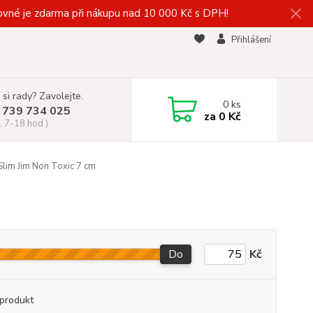
vné je zdarma při nákupu nad 10 000 Kč s DPH!
Přihlášení
 si rady? Zavolejte.
0
ks
 739 734 025
za
0 Kč
, 7-18 hod.)
lim Jim Non Toxic 7 cm
Do
Kč
produkt