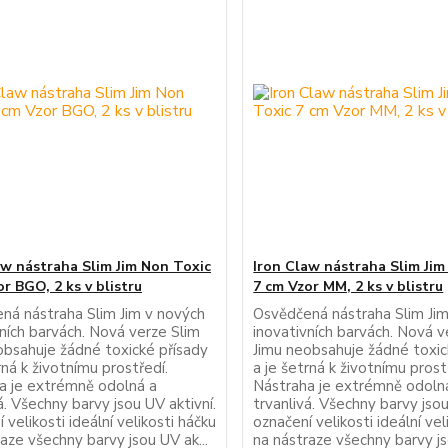
aw nástraha Slim Jim Non Toxic
Iron Claw nástraha Slim Jim
r BGO, 2 ks v blistru
7 cm Vzor MM, 2 ks v blistru
ná nástraha Slim Jim v nových
Osvědčená nástraha Slim Ji
vních barvách. Nová verze Slim
inovativních barvách. Nová v
obsahuje žádné toxické přísady
Jimu neobsahuje žádné toxic
rná k životnímu prostředí.
a je šetrná k životnímu prost
a je extrémně odolná a
Nástraha je extrémně odoln
á. Všechny barvy jsou UV aktivní.
trvanlivá. Všechny barvy jsou
 velikosti ideální velikosti háčku
označení velikosti ideální vel
aze všechny barvy jsou UV ak...
na nástraze všechny barvy js