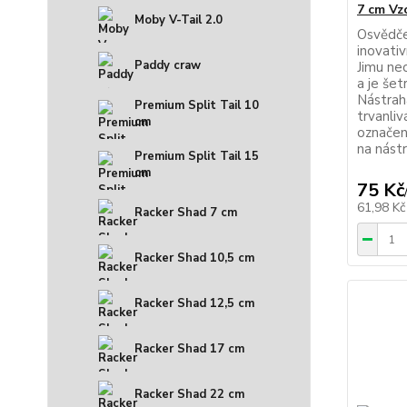
7 cm Vzo
Moby V-Tail 2.0
Osvědče
inovati
Paddy craw
Jimu ne
a je šet
Nástrah
Premium Split Tail 10
trvanliv
cm
označení
na nástr
Premium Split Tail 15
cm
75 Kč
61,98 K
Racker Shad 7 cm
Racker Shad 10,5 cm
Racker Shad 12,5 cm
Racker Shad 17 cm
Racker Shad 22 cm