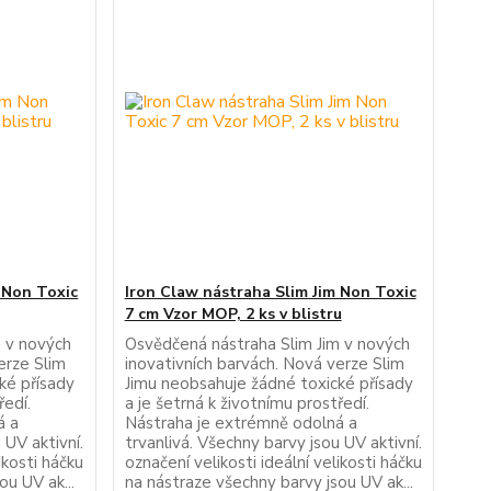
 Non Toxic
Iron Claw nástraha Slim Jim Non Toxic
7 cm Vzor MOP, 2 ks v blistru
m v nových
Osvědčená nástraha Slim Jim v nových
erze Slim
inovativních barvách. Nová verze Slim
ké přísady
Jimu neobsahuje žádné toxické přísady
ředí.
a je šetrná k životnímu prostředí.
á a
Nástraha je extrémně odolná a
 UV aktivní.
trvanlivá. Všechny barvy jsou UV aktivní.
ikosti háčku
označení velikosti ideální velikosti háčku
ou UV ak...
na nástraze všechny barvy jsou UV ak...