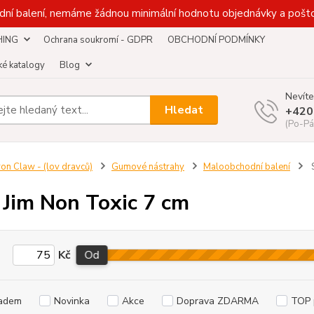
dní balení, nemáme žádnou minimální hodnotu objednávky a pošto
HING
Ochrana soukromí - GDPR
OBCHODNÍ PODMÍNKY
é katalogy
Blog
Nevíte
Hledat
+420
(Po-Pá
ron Claw - (lov dravců)
Gumové nástrahy
Maloobchodní balení
S
 Jim Non Toxic 7 cm
Kč
Od
adem
Novinka
Akce
Doprava ZDARMA
TOP 