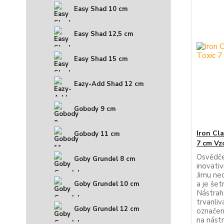
Easy Shad 10 cm
Easy Shad 12,5 cm
Easy Shad 15 cm
Eazy-Add Shad 12 cm
Gobody 9 cm
Iron Cl
Gobody 11 cm
7 cm Vzo
Osvědče
Goby Grundel 8 cm
inovati
Jimu ne
a je šet
Goby Grundel 10 cm
Nástrah
trvanliv
Goby Grundel 12 cm
označení
na nástr