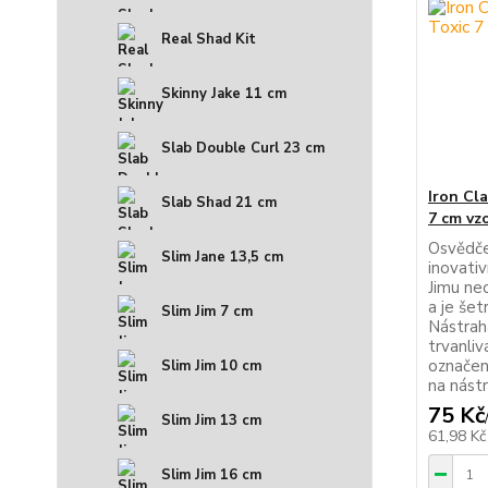
Real Shad Kit
Skinny Jake 11 cm
Slab Double Curl 23 cm
Iron Cl
Slab Shad 21 cm
7 cm vzo
Osvědče
Slim Jane 13,5 cm
inovati
Jimu ne
a je šet
Slim Jim 7 cm
Nástrah
trvanliv
označení
Slim Jim 10 cm
na nástr
75 Kč
Slim Jim 13 cm
61,98 K
Slim Jim 16 cm