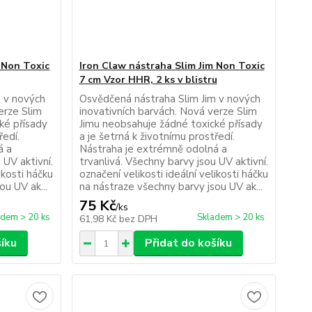
 Non Toxic
Iron Claw nástraha Slim Jim Non Toxic
7 cm Vzor HHR, 2 ks v blistru
m v nových
Osvědčená nástraha Slim Jim v nových
erze Slim
inovativních barvách. Nová verze Slim
ké přísady
Jimu neobsahuje žádné toxické přísady
ředí.
a je šetrná k životnímu prostředí.
á a
Nástraha je extrémně odolná a
 UV aktivní.
trvanlivá. Všechny barvy jsou UV aktivní.
ikosti háčku
označení velikosti ideální velikosti háčku
ou UV ak...
na nástraze všechny barvy jsou UV ak...
75 Kč
/
ks
adem > 20 ks
Skladem > 20 ks
61,98 Kč
bez DPH
šíku
Přidat do košíku