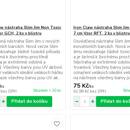
aw nástraha Slim Jim Non Toxic
Iron Claw nástraha Slim Jim
r GCH, 2 ks v blistru
7 cm Vzor RFT, 2 ks v blistru
ná nástraha Slim Jim v nových
Osvědčená nástraha Slim Ji
vních barvách. Nová verze Slim
inovativních barvách. Nová v
obsahuje žádné toxické přísady
Jimu neobsahuje žádné toxic
rná k životnímu prostředí.
a je šetrná k životnímu prost
a je extrémně odolná a
Nástraha je extrémně odoln
á. Všechny barvy jsou UV aktivní.
trvanlivá. Všechny barvy jsou
 velikosti ideální velikosti háčku
označení velikosti ideální vel
aze všechny barvy jsou UV ak...
na nástraze všechny barvy js
75 Kč
/
ks
/
ks
Skladem > 20 ks
Skl
č
bez DPH
61,98 Kč
bez DPH
Přidat do košíku
Přidat do ko