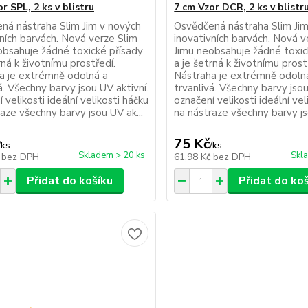
r SPL, 2 ks v blistru
7 cm Vzor DCR, 2 ks v blistr
ná nástraha Slim Jim v nových
Osvědčená nástraha Slim Ji
vních barvách. Nová verze Slim
inovativních barvách. Nová v
obsahuje žádné toxické přísady
Jimu neobsahuje žádné toxic
rná k životnímu prostředí.
a je šetrná k životnímu prost
a je extrémně odolná a
Nástraha je extrémně odoln
á. Všechny barvy jsou UV aktivní.
trvanlivá. Všechny barvy jsou
 velikosti ideální velikosti háčku
označení velikosti ideální vel
aze všechny barvy jsou UV ak...
na nástraze všechny barvy js
75 Kč
/
ks
/
ks
Skladem > 20 ks
Skl
č
bez DPH
61,98 Kč
bez DPH
Přidat do košíku
Přidat do ko