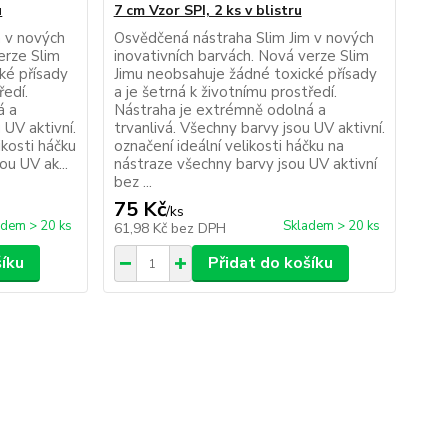
u
7 cm Vzor SPI, 2 ks v blistru
m v nových
Osvědčená nástraha Slim Jim v nových
erze Slim
inovativních barvách. Nová verze Slim
ké přísady
Jimu neobsahuje žádné toxické přísady
ředí.
a je šetrná k životnímu prostředí.
á a
Nástraha je extrémně odolná a
 UV aktivní.
trvanlivá. Všechny barvy jsou UV aktivní.
ikosti háčku
označení ideální velikosti háčku na
ou UV ak...
nástraze všechny barvy jsou UV aktivní
bez ...
75 Kč
/
ks
adem > 20 ks
Skladem > 20 ks
61,98 Kč
bez DPH
šíku
Přidat do košíku