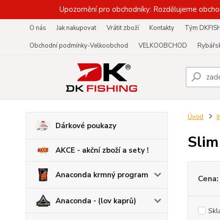
Upozornění pro obchodníky: Rozdělujeme obcho
O nás
Jak nakupovat
Vrátit zboží
Kontakty
Tým DKFIS
Obchodní podmínky-Velkoobchod
VELKOOBCHOD
Rybářsk
Úvod
I
Dárkové poukazy
Slim
AKCE - akční zboží a sety !
Anaconda krmný program
Cena:
Anaconda - (lov kaprů)
Skl