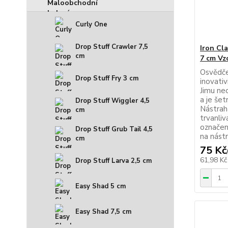
Curly One
Drop Stuff Crawler 7,5
Iron Cl
cm
7 cm Vzo
Osvědče
Drop Stuff Fry 3 cm
inovati
Jimu ne
a je šet
Drop Stuff Wiggler 4,5
Nástrah
cm
trvanliv
označení
Drop Stuff Grub Tail 4,5
na nástr
cm
75 Kč
61,98 K
Drop Stuff Larva 2,5 cm
Easy Shad 5 cm
Easy Shad 7,5 cm