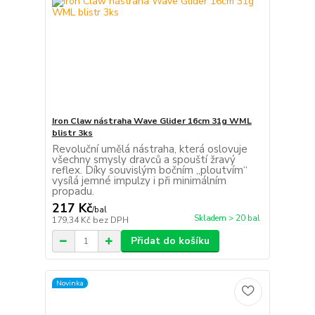
Iron Claw nástraha Wave Glider 16cm 31g WML
blistr 3ks
Revoluční umělá nástraha, která oslovuje
všechny smysly dravců a spouští žravý
reflex. Díky souvislým bočním „ploutvím“
vysílá jemné impulzy i při minimálním
propadu.
217 Kč
/
bal
Skladem > 20 bal
179,34 Kč
bez DPH
Přidat do košíku
Novinka