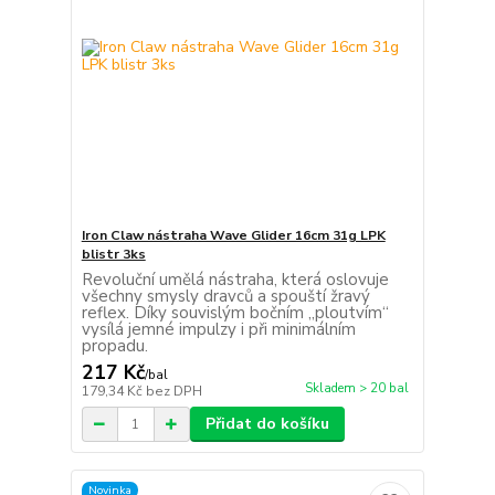
Iron Claw nástraha Wave Glider 16cm 31g LPK
blistr 3ks
Revoluční umělá nástraha, která oslovuje
všechny smysly dravců a spouští žravý
reflex. Díky souvislým bočním „ploutvím“
vysílá jemné impulzy i při minimálním
propadu.
217 Kč
/
bal
Skladem > 20 bal
179,34 Kč
bez DPH
Přidat do košíku
Novinka