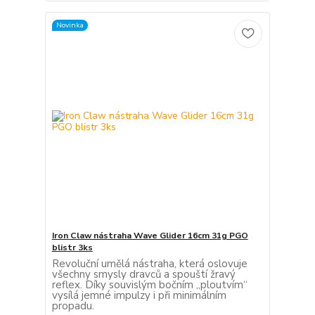
Novinka
Iron Claw nástraha Wave Glider 16cm 31g PGO
blistr 3ks
Revoluční umělá nástraha, která oslovuje
všechny smysly dravců a spouští žravý
reflex. Díky souvislým bočním „ploutvím“
vysílá jemné impulzy i při minimálním
propadu.