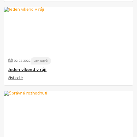
02
.
02
.
2022
Lov kaprů
Jeden víkend v ráji
číst celé