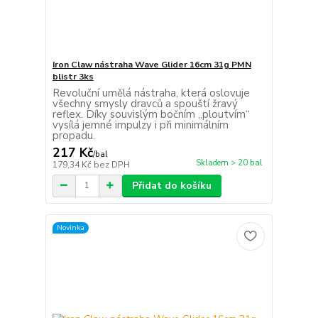
Iron Claw nástraha Wave Glider 16cm 31g PMN
blistr 3ks
Revoluční umělá nástraha, která oslovuje
všechny smysly dravců a spouští žravý
reflex. Díky souvislým bočním „ploutvím“
vysílá jemné impulzy i při minimálním
propadu.
217 Kč
/
bal
Skladem > 20 bal
179,34 Kč
bez DPH
Přidat do košíku
Novinka