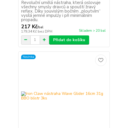
Revoluční umělá nástraha, která oslovuje
všechny smysly dravců a spouští žravý
reflex. Díky souvislým bočním „ploutvím“
vysílá jemné impulzy i při minimálním
propadu.
217 Kč
/
bal
Skladem > 20 bal
179,34 Kč
bez DPH
Přidat do košíku
Novinka