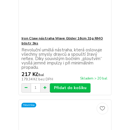
Iron Claw nástraha Wave Glider 16cm 31g RMO
blistr 3ks
Revoluční umělá nástraha, která oslovuje
všechny smysly dravců a spouští žravý
reflex. Díky souvislým bočním „ploutvím“
vysílá jemné impulzy i při minimálním
propadu.
217 Kč
/
bal
Skladem > 20 bal
179,34 Kč
bez DPH
Přidat do košíku
Novinka