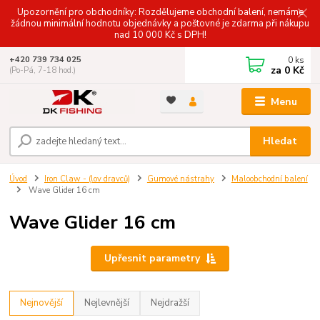
Upozornění pro obchodníky: Rozdělujeme obchodní balení, nemáme
žádnou minimální hodnotu objednávky a poštovné je zdarma při nákupu
nad 10 000 Kč s DPH!
0
ks
+420 739 734 025
za
0 Kč
(Po-Pá, 7-18 hod.)
Menu
Hledat
Úvod
Iron Claw - (lov dravců)
Gumové nástrahy
Maloobchodní balení
Wave Glider 16 cm
Wave Glider 16 cm
Upřesnit parametry
Nejnovější
Nejlevnější
Nejdražší