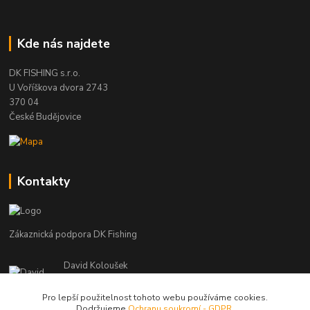
Kde nás najdete
DK FISHING s.r.o.
U Voříškova dvora 2743
370 04
České Budějovice
Kontakty
Zákaznická podpora DK Fishing
David Koloušek
+420 739 734 025
(Po-Pá, 7-18 hod.)
Pro lepší použitelnost tohoto webu používáme cookies.
Dodržujeme
Ochranu soukromí - GDPR
.