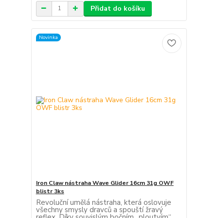
Přidat do košíku
Novinka
Iron Claw nástraha Wave Glider 16cm 31g OWF
blistr 3ks
Revoluční umělá nástraha, která oslovuje
všechny smysly dravců a spouští žravý
reflex. Díky souvislým bočním „ploutvím“