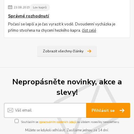
23
.
08
.
2019
Lov kaprů
Správné rozhodnutí
Počasí se lepší a je čas vyrazit k vodě. Dvoudenní vycházka je
přímo stvořena na chycení hezkého kapra.
číst celé
Zobrazit všechny články
Nepropásněte novinky, akce a
slevy!
Přihlásit se
Souhlasím se
zpracováním osobních údajů
za účelem rozesílky newsletteru.
Můžete se kdykoli odhlásit. Zasíláme jednou za 14 dní.