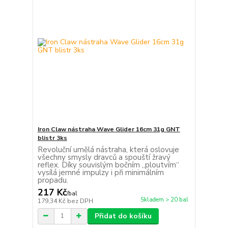
Iron Claw nástraha Wave Glider 16cm 31g GNT
blistr 3ks
Revoluční umělá nástraha, která oslovuje
všechny smysly dravců a spouští žravý
reflex. Díky souvislým bočním „ploutvím“
vysílá jemné impulzy i při minimálním
propadu.
217 Kč
/
bal
Skladem > 20 bal
179,34 Kč
bez DPH
Přidat do košíku