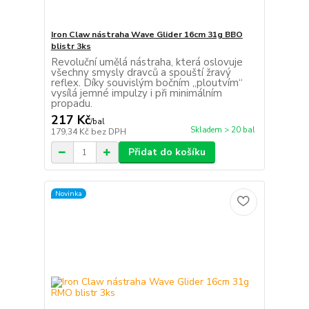
Iron Claw nástraha Wave Glider 16cm 31g BBO
blistr 3ks
Revoluční umělá nástraha, která oslovuje
všechny smysly dravců a spouští žravý
reflex. Díky souvislým bočním „ploutvím“
vysílá jemné impulzy i při minimálním
propadu.
217 Kč
/
bal
Skladem > 20 bal
179,34 Kč
bez DPH
Přidat do košíku
Novinka