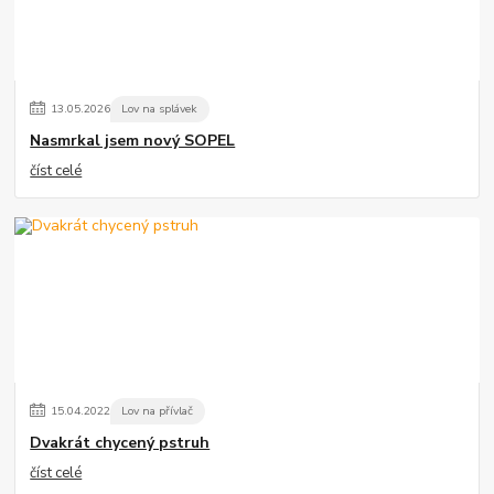
13
.
05
.
2026
Lov na splávek
Nasmrkal jsem nový SOPEL
číst celé
15
.
04
.
2022
Lov na přívlač
Dvakrát chycený pstruh
číst celé