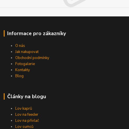
Informace pro zákazníky
O nás
Jak nakupovat
Obchodní podmínky
Fotogalerie
Kontakty
Blog
Články na blogu
Lov kaprů
Lov na feeder
Lov na přívlač
Lov sumců