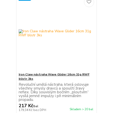
Iron Claw nástraha Wave Glider 16cm 31g RWF
blistr 3ks
Revoluční umělá nástraha, která oslovuje
všechny smysly dravců a spouští žravý
reflex. Díky souvislým bočním „ploutvím“
vysílá jemné impulzy i při minimálním
propadu.
217 Kč
/
bal
Skladem > 20 bal
179,34 Kč
bez DPH