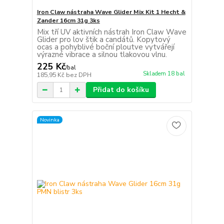
Iron Claw nástraha Wave Glider Mix Kit 1 Hecht &
Zander 16cm 31g 3ks
Mix tří UV aktivních nástrah Iron Claw Wave
Glider pro lov štik a candátů. Kopytový
ocas a pohyblivé boční ploutve vytvářejí
výrazné vibrace a silnou tlakovou vlnu.
225 Kč
/
bal
Skladem 18 bal
185,95 Kč
bez DPH
Přidat do košíku
Novinka