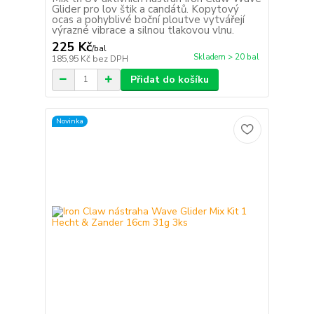
Glider pro lov štik a candátů. Kopytový
ocas a pohyblivé boční ploutve vytvářejí
výrazné vibrace a silnou tlakovou vlnu.
225 Kč
/
bal
Skladem > 20 bal
185,95 Kč
bez DPH
Přidat do košíku
Novinka