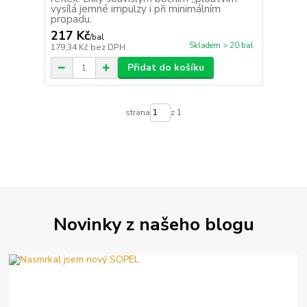
vysílá jemné impulzy i při minimálním
propadu.
217 Kč
/
bal
Skladem > 20 bal
179,34 Kč
bez DPH
Přidat do košíku
strana
z 1
Novinky z našeho blogu