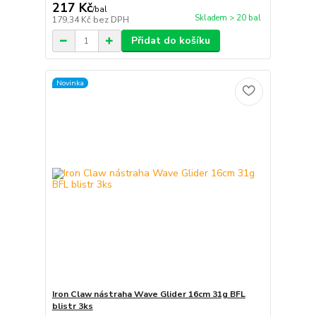
217 Kč
/
bal
Skladem > 20 bal
179,34 Kč
bez DPH
Přidat do košíku
Novinka
Iron Claw nástraha Wave Glider 16cm 31g BFL
blistr 3ks