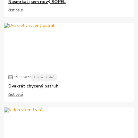
Nasmrkal jsem nový SOPEL
číst celé
15
.
04
.
2022
Lov na přívlač
Dvakrát chycený pstruh
číst celé