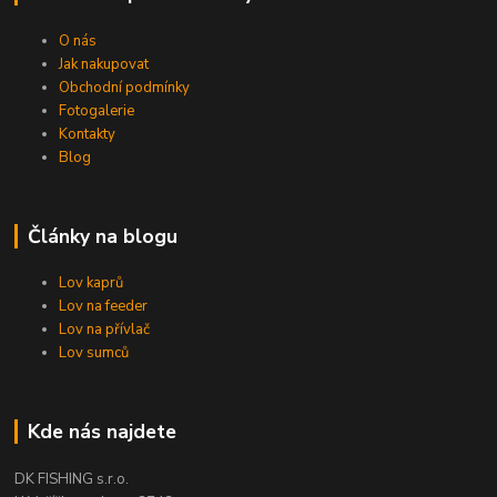
O nás
Jak nakupovat
Obchodní podmínky
Fotogalerie
Kontakty
Blog
Články na blogu
Lov kaprů
Lov na feeder
Lov na přívlač
Lov sumců
Kde nás najdete
DK FISHING s.r.o.