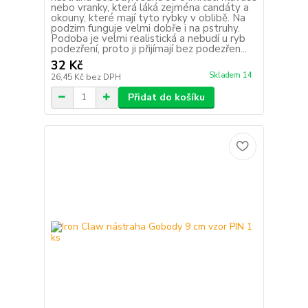
nebo vranky, která láká zejména candáty a
okouny, které mají tyto rybky v oblibě. Na
podzim funguje velmi dobře i na pstruhy.
Podoba je velmi realistická a nebudí u ryb
podezření, proto ji přijímají bez podezřen...
32 Kč
Skladem 14
26,45 Kč
bez DPH
Přidat do košíku