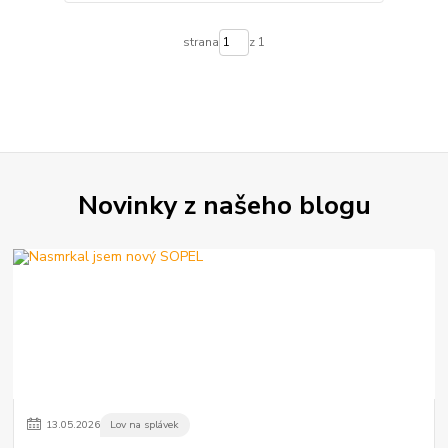
strana
z 1
Novinky z našeho blogu
13
.
05
.
2026
Lov na splávek