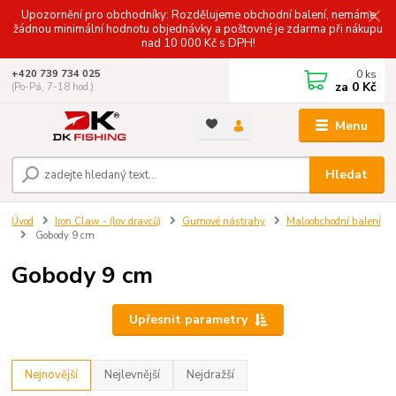
Upozornění pro obchodníky: Rozdělujeme obchodní balení, nemáme
žádnou minimální hodnotu objednávky a poštovné je zdarma při nákupu
nad 10 000 Kč s DPH!
0
ks
+420 739 734 025
za
0 Kč
(Po-Pá, 7-18 hod.)
Menu
Hledat
Úvod
Iron Claw - (lov dravců)
Gumové nástrahy
Maloobchodní balení
Gobody 9 cm
Gobody 9 cm
Upřesnit parametry
Nejnovější
Nejlevnější
Nejdražší