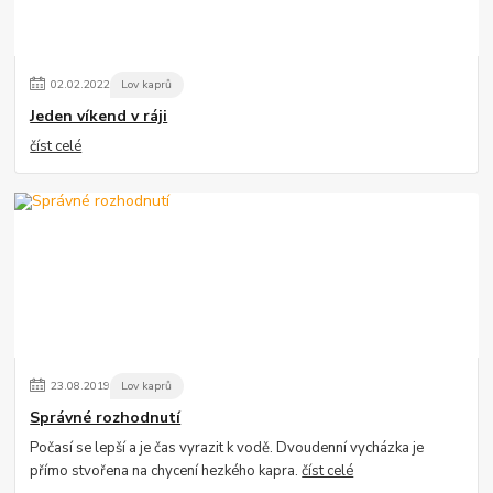
02
.
02
.
2022
Lov kaprů
Jeden víkend v ráji
číst celé
23
.
08
.
2019
Lov kaprů
Správné rozhodnutí
Počasí se lepší a je čas vyrazit k vodě. Dvoudenní vycházka je
přímo stvořena na chycení hezkého kapra.
číst celé