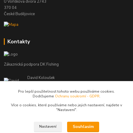
U Voříškova dvora 2743
370 04
České Budějovice
Kontakty
Zákaznická podpora DK Fishing
David Koloušek
+420 739 734 025
(Po-Pá, 7-18 hod.)
Pro lepší použitelnost tohoto webu používáme cookies.
Dodržujeme
Ochranu soukromí - GDPR
.
david@dkfishing.cz
Více o cookies, které používáme nebo jejich nastavení, najdete v
"N
astavení"
.
Souhlasím
Nastavení