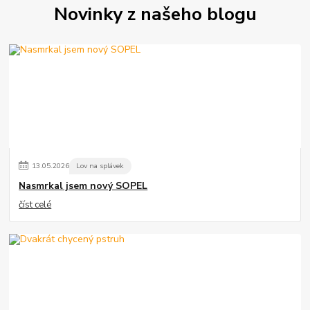
Novinky z našeho blogu
13
.
05
.
2026
Lov na splávek
Nasmrkal jsem nový SOPEL
číst celé