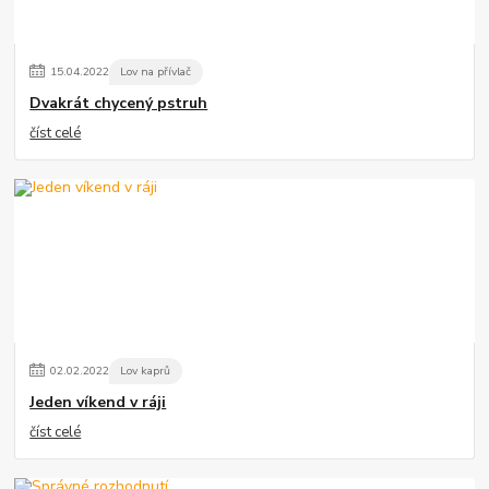
15
.
04
.
2022
Lov na přívlač
Dvakrát chycený pstruh
číst celé
02
.
02
.
2022
Lov kaprů
Jeden víkend v ráji
číst celé