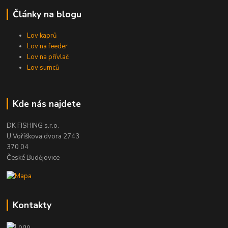
Články na blogu
Lov kaprů
Lov na feeder
Lov na přívlač
Lov sumců
Kde nás najdete
DK FISHING s.r.o.
U Voříškova dvora 2743
370 04
České Budějovice
Kontakty