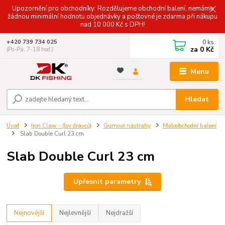
Upozornění pro obchodníky: Rozdělujeme obchodní balení, nemáme
žádnou minimální hodnotu objednávky a poštovné je zdarma při nákupu
nad 10 000 Kč s DPH!
0
ks
+420 739 734 025
za
0 Kč
(Po-Pá, 7-18 hod.)
Menu
Hledat
Úvod
Iron Claw - (lov dravců)
Gumové nástrahy
Maloobchodní balení
Slab Double Curl 23 cm
Slab Double Curl 23 cm
Upřesnit parametry
Nejnovější
Nejlevnější
Nejdražší