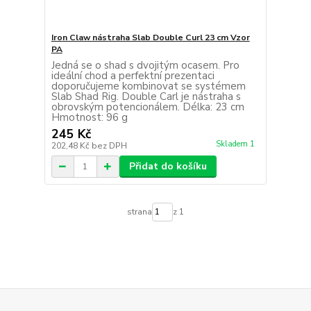
Iron Claw nástraha Slab Double Curl 23 cm Vzor
PA
Jedná se o shad s dvojitým ocasem. Pro
ideální chod a perfektní prezentaci
doporučujeme kombinovat se systémem
Slab Shad Rig. Double Carl je nástraha s
obrovským potencionálem. Délka: 23 cm
Hmotnost: 96 g
245 Kč
Skladem 1
202,48 Kč
bez DPH
Přidat do košíku
strana
z 1