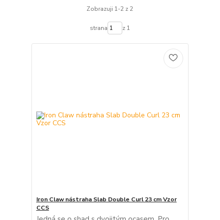
Zobrazuji 1-2 z 2
strana
z 1
Iron Claw nástraha Slab Double Curl 23 cm Vzor
CCS
Jedná se o shad s dvojitým ocasem. Pro