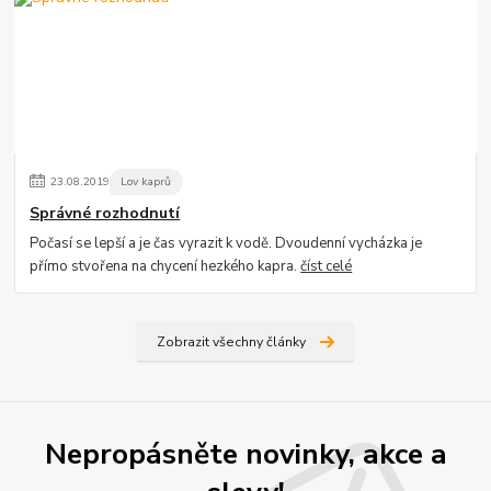
23
.
08
.
2019
Lov kaprů
Správné rozhodnutí
Počasí se lepší a je čas vyrazit k vodě. Dvoudenní vycházka je
přímo stvořena na chycení hezkého kapra.
číst celé
Zobrazit všechny články
Nepropásněte novinky, akce a