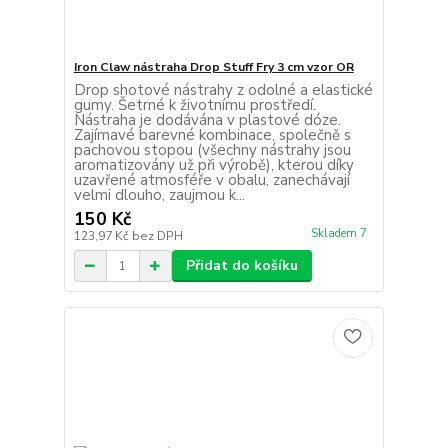
Iron Claw nástraha Drop Stuff Fry 3 cm vzor OR
Drop shotové nástrahy z odolné a elastické
gumy. Šetrné k životnímu prostředí.
Nástraha je dodávána v plastové dóze.
Zajímavé barevné kombinace, společně s
pachovou stopou (všechny nástrahy jsou
aromatizovány už při výrobě), kterou díky
uzavřené atmosféře v obalu, zanechávají
velmi dlouho, zaujmou k...
150 Kč
Skladem 7
123,97 Kč
bez DPH
Přidat do košíku