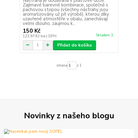
Nástraha je dodávána v plastové dóze.
Zajímavé barevné kombinace, společně s
pachovou stopou (všechny nástrahy jsou
aromatizovány už při výrobě), kterou díky
uzavřené atmosféře v obalu, zanechávají
velmi dlouho, zaujmou k...
150 Kč
Skladem 3
123,97 Kč
bez DPH
Přidat do košíku
strana
z 1
Novinky z našeho blogu