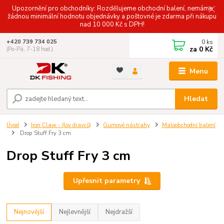
Upozornění pro obchodníky: Rozdělujeme obchodní balení, nemáme
žádnou minimální hodnotu objednávky a poštovné je zdarma při nákupu
nad 10 000 Kč s DPH!
0
ks
+420 739 734 025
za
0 Kč
(Po-Pá, 7-18 hod.)
Menu
Hledat
Úvod
Iron Claw - (lov dravců)
Gumové nástrahy
Maloobchodní balení
Drop Stuff Fry 3 cm
Drop Stuff Fry 3 cm
Upřesnit parametry
Nejnovější
Nejlevnější
Nejdražší