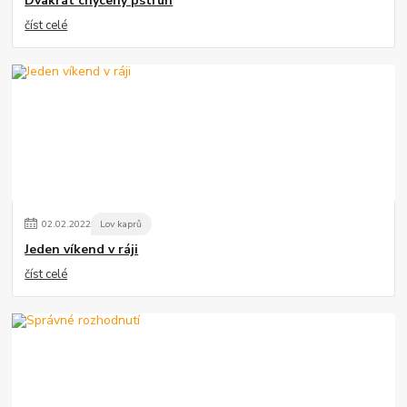
Dvakrát chycený pstruh
číst celé
02
.
02
.
2022
Lov kaprů
Jeden víkend v ráji
číst celé