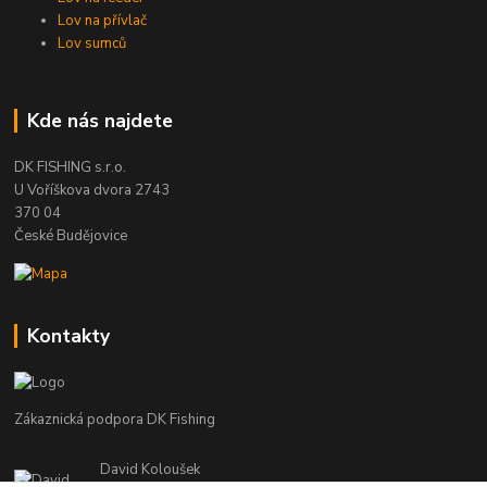
Lov na přívlač
Lov sumců
Kde nás najdete
DK FISHING s.r.o.
U Voříškova dvora 2743
370 04
České Budějovice
Kontakty
Zákaznická podpora DK Fishing
David Koloušek