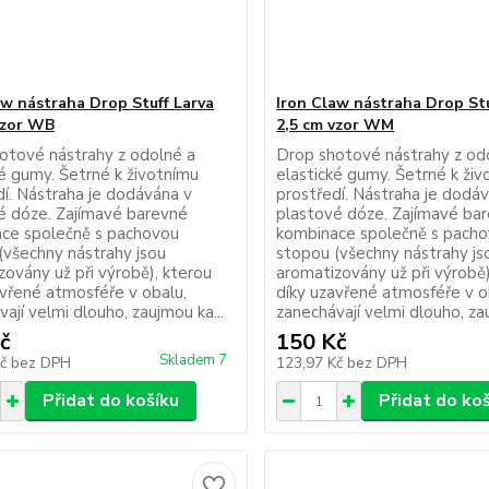
aw nástraha Drop Stuff Larva
Iron Claw nástraha Drop Stu
vzor WB
2,5 cm vzor WM
otové nástrahy z odolné a
Drop shotové nástrahy z od
ké gumy. Šetrné k životnímu
elastické gumy. Šetrné k ži
dí. Nástraha je dodávána v
prostředí. Nástraha je dodá
é dóze. Zajímavé barevné
plastové dóze. Zajímavé ba
ce společně s pachovou
kombinace společně s pach
(všechny nástrahy jsou
stopou (všechny nástrahy js
zovány už při výrobě), kterou
aromatizovány už při výrobě)
avřené atmosféře v obalu,
díky uzavřené atmosféře v o
ají velmi dlouho, zaujmou ka...
zanechávají velmi dlouho, zau
č
150 Kč
Skladem 7
Kč
bez DPH
123,97 Kč
bez DPH
Přidat do košíku
Přidat do ko