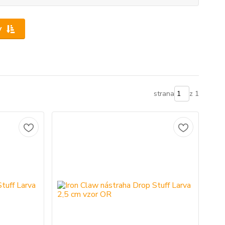
y
strana
z 1