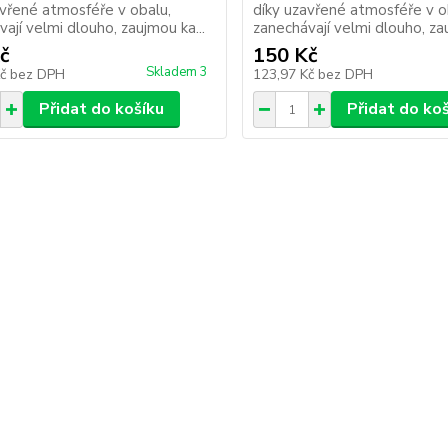
avřené atmosféře v obalu,
díky uzavřené atmosféře v o
ají velmi dlouho, zaujmou ka...
zanechávají velmi dlouho, zau
č
150 Kč
Skladem 3
Kč
bez DPH
123,97 Kč
bez DPH
Přidat do košíku
Přidat do ko