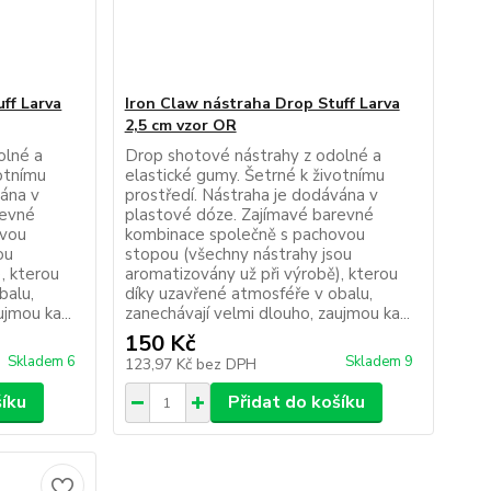
ff Larva
Iron Claw nástraha Drop Stuff Larva
2,5 cm vzor OR
olné a
Drop shotové nástrahy z odolné a
votnímu
elastické gumy. Šetrné k životnímu
vána v
prostředí. Nástraha je dodávána v
revné
plastové dóze. Zajímavé barevné
ovou
kombinace společně s pachovou
ou
stopou (všechny nástrahy jsou
, kterou
aromatizovány už při výrobě), kterou
balu,
díky uzavřené atmosféře v obalu,
jmou ka...
zanechávají velmi dlouho, zaujmou ka...
150 Kč
Skladem 6
Skladem 9
123,97 Kč
bez DPH
šíku
Přidat do košíku