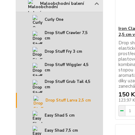
Maloobchodní balení
Curly One
Iron Cl
Drop Stuff Crawler 7,5
2,5 cm 
cm
Drop sh
elastic
Drop Stuff Fry 3 cm
prostře
plastov
kombina
Drop Stuff Wiggler 4,5
stopou 
cm
aromati
díky uz
Drop Stuff Grub Tail 4,5
zanecháv
cm
150 K
123,97 
Drop Stuff Larva 2,5 cm
Easy Shad 5 cm
Easy Shad 7,5 cm