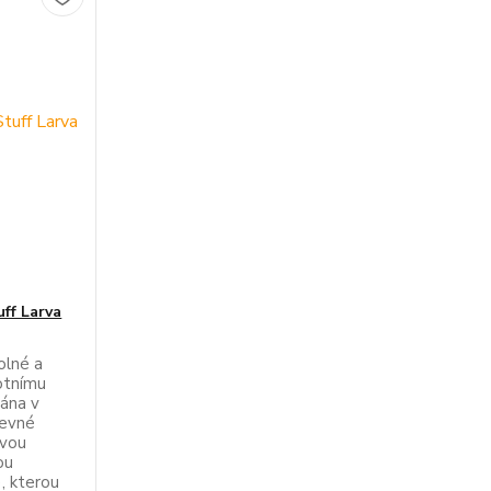
ff Larva
olné a
votnímu
vána v
revné
ovou
ou
, kterou