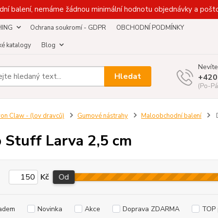
dní balení, nemáme žádnou minimální hodnotu objednávky a pošto
HING
Ochrana soukromí - GDPR
OBCHODNÍ PODMÍNKY
é katalogy
Blog
Nevíte
Hledat
+420
(Po-Pá
ron Claw - (lov dravců)
Gumové nástrahy
Maloobchodní balení
D
 Stuff Larva 2,5 cm
Kč
Od
adem
Novinka
Akce
Doprava ZDARMA
TOP 