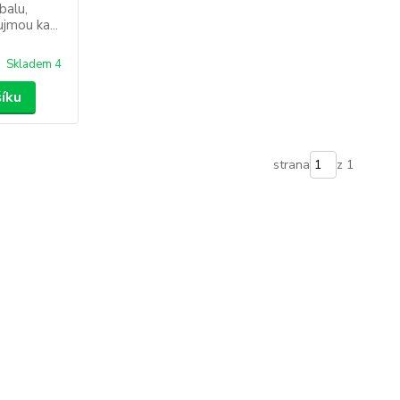
balu,
jmou ka...
Skladem 4
šíku
strana
z 1