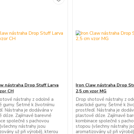
aw nástraha Drop Stuff Larva
Iron Claw nástraha Drop Stu
vzor CH
2,5 cm vzor MG
otové nástrahy z odolné a
Drop shotové nástrahy z od
ké gumy. Šetrné k životnímu
elastické gumy. Šetrné k ži
dí. Nástraha je dodávána v
prostředí. Nástraha je dodá
é dóze. Zajímavé barevné
plastové dóze. Zajímavé ba
ce společně s pachovou
kombinace společně s pach
(všechny nástrahy jsou
stopou (všechny nástrahy js
zovány už při výrobě), kterou
aromatizovány už při výrobě)