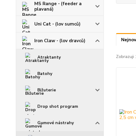
MS Range - (feeder a
plavaná)
Uni Cat - (lov sumců)
Nejnov
Iron Claw - (lov dravců)
Zobrazuji 
Atraktanty
Batohy
Bižuterie
Drop shot program
Gumové nástrahy