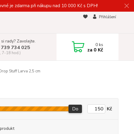
vné je zdarma při nákupu nad 10 000 Kč s DPH!
Přihlášení
 si rady? Zavolejte.
0
ks
 739 734 025
za
0 Kč
, 7-18 hod.)
rop Stuff Larva 2,5 cm
Do
Kč
produkt