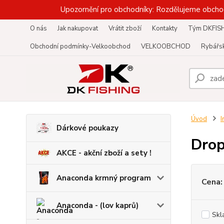
Upozornění pro obchodníky: Rozdělujeme obcho
O nás
Jak nakupovat
Vrátit zboží
Kontakty
Tým DKFIS
Obchodní podmínky-Velkoobchod
VELKOOBCHOD
Rybářsk
Úvod
I
Dárkové poukazy
Drop
AKCE - akční zboží a sety !
Anaconda krmný program
Cena:
Anaconda - (lov kaprů)
Skl