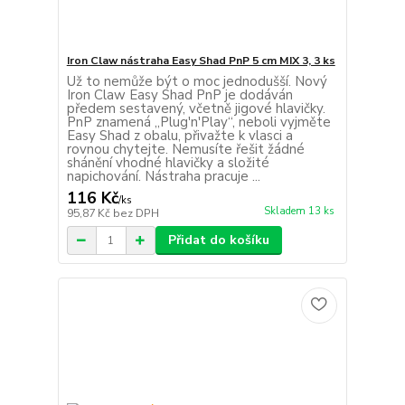
Iron Claw nástraha Easy Shad PnP 5 cm MIX 3, 3 ks
Už to nemůže být o moc jednodušší. Nový
Iron Claw Easy Shad PnP je dodáván
předem sestavený, včetně jigové hlavičky.
PnP znamená „Plug'n'Play“, neboli vyjměte
Easy Shad z obalu, přivažte k vlasci a
rovnou chytejte. Nemusíte řešit žádné
shánění vhodné hlavičky a složité
napichování. Nástraha pracuje ...
116 Kč
/
ks
Skladem 13 ks
95,87 Kč
bez DPH
Přidat do košíku