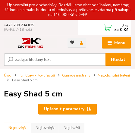
Upozornění pro obchodníky: Rozdělujeme obchodní balení, nemáme
žádnou minimální hodnotu objednávky a poštovné je zdarma při nákupu
nad 10 000 Kč s DPH!
0
ks
+420 739 734 025
za
0 Kč
(Po-Pá, 7-18 hod.)
Menu
Hledat
Úvod
Iron Claw - (lov dravců)
Gumové nástrahy
Maloobchodní balení
Easy Shad 5 cm
Easy Shad 5 cm
Upřesnit parametry
Nejnovější
Nejlevnější
Nejdražší