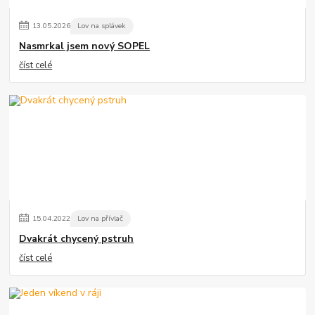
13
.
05
.
2026
Lov na splávek
Nasmrkal jsem nový SOPEL
číst celé
15
.
04
.
2022
Lov na přívlač
Dvakrát chycený pstruh
číst celé