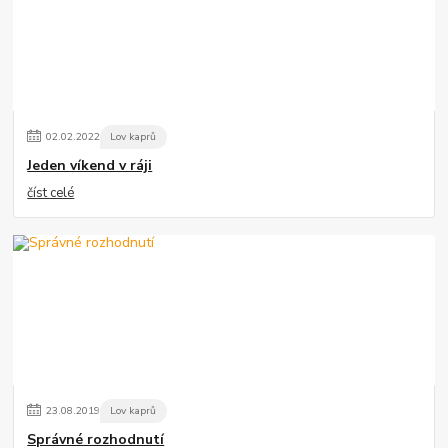
02
.
02
.
2022
Lov kaprů
Jeden víkend v ráji
číst celé
23
.
08
.
2019
Lov kaprů
Správné rozhodnutí