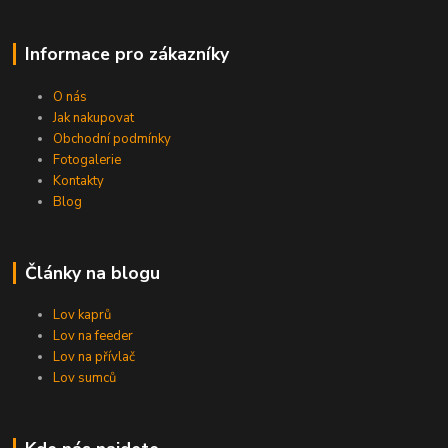
Informace pro zákazníky
O nás
Jak nakupovat
Obchodní podmínky
Fotogalerie
Kontakty
Blog
Články na blogu
Lov kaprů
Lov na feeder
Lov na přívlač
Lov sumců