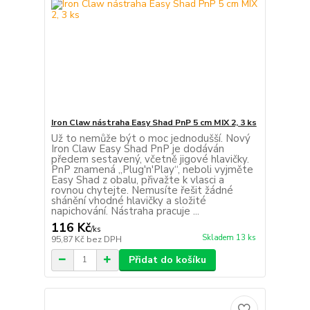
Iron Claw nástraha Easy Shad PnP 5 cm MIX 2, 3 ks
Už to nemůže být o moc jednodušší. Nový
Iron Claw Easy Shad PnP je dodáván
předem sestavený, včetně jigové hlavičky.
PnP znamená „Plug'n'Play“, neboli vyjměte
Easy Shad z obalu, přivažte k vlasci a
rovnou chytejte. Nemusíte řešit žádné
shánění vhodné hlavičky a složité
napichování. Nástraha pracuje ...
116 Kč
/
ks
Skladem 13 ks
95,87 Kč
bez DPH
Přidat do košíku