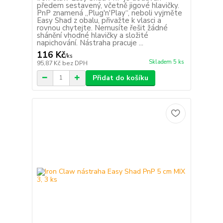
předem sestavený, včetně jigové hlavičky.
PnP znamená „Plug'n'Play“, neboli vyjměte
Easy Shad z obalu, přivažte k vlasci a
rovnou chytejte. Nemusíte řešit žádné
shánění vhodné hlavičky a složité
napichování. Nástraha pracuje ...
116 Kč
/
ks
Skladem 5 ks
95,87 Kč
bez DPH
Přidat do košíku