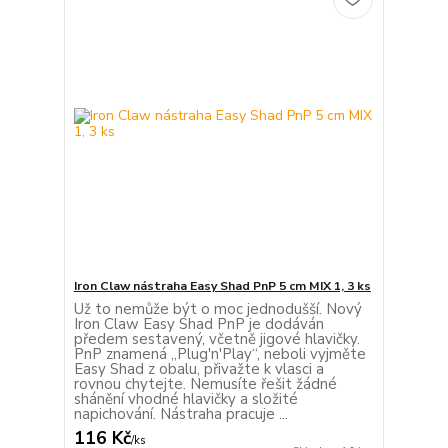
Iron Claw nástraha Easy Shad PnP 5 cm MIX 1, 3 ks
Už to nemůže být o moc jednodušší. Nový
Iron Claw Easy Shad PnP je dodáván
předem sestavený, včetně jigové hlavičky.
PnP znamená „Plug'n'Play“, neboli vyjměte
Easy Shad z obalu, přivažte k vlasci a
rovnou chytejte. Nemusíte řešit žádné
shánění vhodné hlavičky a složité
napichování. Nástraha pracuje ...
116 Kč
/
ks