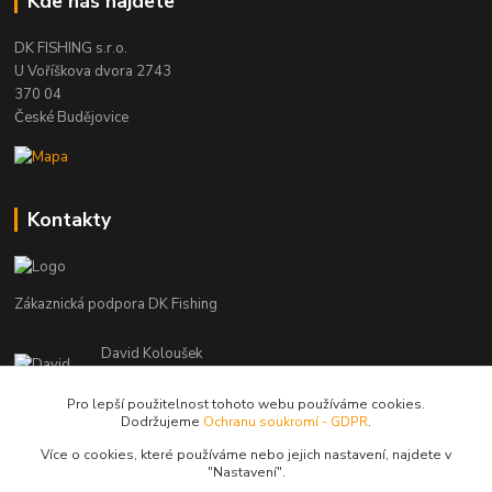
Kde nás najdete
DK FISHING s.r.o.
U Voříškova dvora 2743
370 04
České Budějovice
Kontakty
Zákaznická podpora DK Fishing
David Koloušek
+420 739 734 025
(Po-Pá, 7-18 hod.)
Pro lepší použitelnost tohoto webu používáme cookies.
Dodržujeme
Ochranu soukromí - GDPR
.
david@dkfishing.cz
Více o cookies, které používáme nebo jejich nastavení, najdete v
"N
astavení"
.