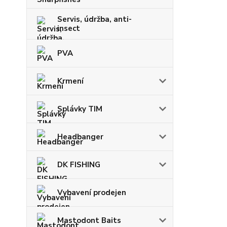
Servis, údržba, anti-
insect
PVA
Krmení
Splávky TIM
Headbanger
DK FISHING
Vybavení prodejen
Mastodont Baits