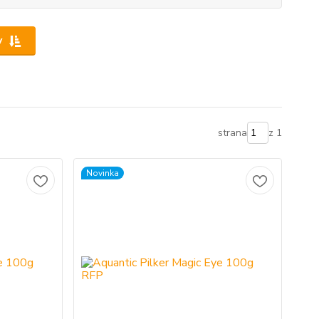
y
strana
z 1
Novinka