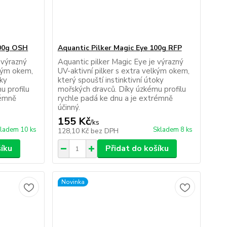
100g OSH
Aquantic Pilker Magic Eye 100g RFP
 výrazný
Aquantic pilker Magic Eye je výrazný
lkým okem,
UV-aktivní pilker s extra velkým okem,
oky
který spouští instinktivní útoky
u profilu
mořských dravců. Díky úzkému profilu
rémně
rychle padá ke dnu a je extrémně
účinný.
155 Kč
/
ks
ladem 10 ks
Skladem 8 ks
128,10 Kč
bez DPH
šíku
Přidat do košíku
Novinka