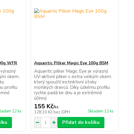
100g WFR
Aquantic Pilker Magic Eye 100g BSM
 výrazný
Aquantic pilker Magic Eye je výrazný
lkým okem,
UV-aktivní pilker s extra velkým okem,
oky
který spouští instinktivní útoky
u profilu
mořských dravců. Díky úzkému profilu
rémně
rychle padá ke dnu a je extrémně
účinný.
155 Kč
/
ks
ladem 12 ks
Skladem 12 ks
128,10 Kč
bez DPH
šíku
Přidat do košíku