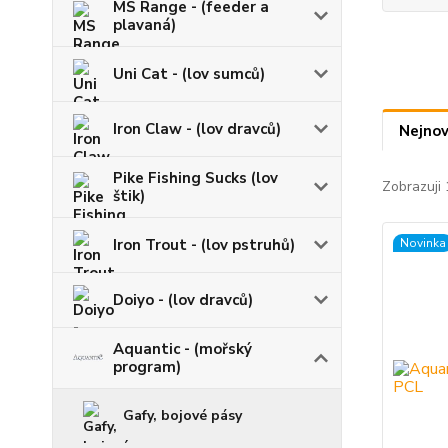
MS Range - (feeder a
plavaná)
Uni Cat - (lov sumců)
Iron Claw - (lov dravců)
Nejnov
Pike Fishing Sucks (lov
Zobrazuji 
štik)
Iron Trout - (lov pstruhů)
Novinka
Doiyo - (lov dravců)
Aquantic - (mořský
program)
Gafy, bojové pásy