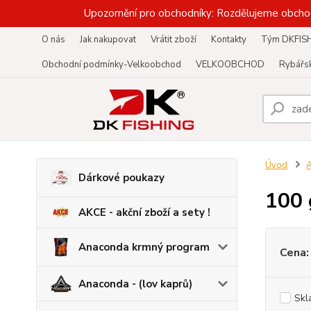
Upozornění pro obchodníky: Rozdělujeme obcho
O nás
Jak nakupovat
Vrátit zboží
Kontakty
Tým DKFIS
Obchodní podmínky-Velkoobchod
VELKOOBCHOD
Rybářsk
Úvod
A
Dárkové poukazy
100 
AKCE - akční zboží a sety !
Anaconda krmný program
Cena:
Anaconda - (lov kaprů)
Skl