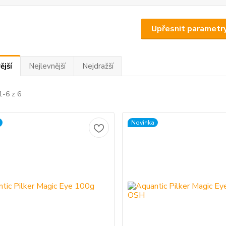
Upřesnit parametr
ější
Nejlevnější
Nejdražší
1-6 z 6
Novinka