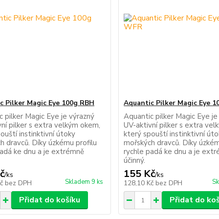
c Pilker Magic Eye 100g RBH
Aquantic Pilker Magic Eye 
c pilker Magic Eye je výrazný
Aquantic pilker Magic Eye je
ní pilker s extra velkým okem,
UV-aktivní pilker s extra ve
ouští instinktivní útoky
který spouští instinktivní út
h dravců. Díky úzkému profilu
mořských dravců. Díky úzkém
padá ke dnu a je extrémně
rychle padá ke dnu a je ext
účinný.
č
155 Kč
/
ks
/
ks
Skladem 9 ks
Sk
Kč
bez DPH
128,10 Kč
bez DPH
Přidat do košíku
Přidat do ko