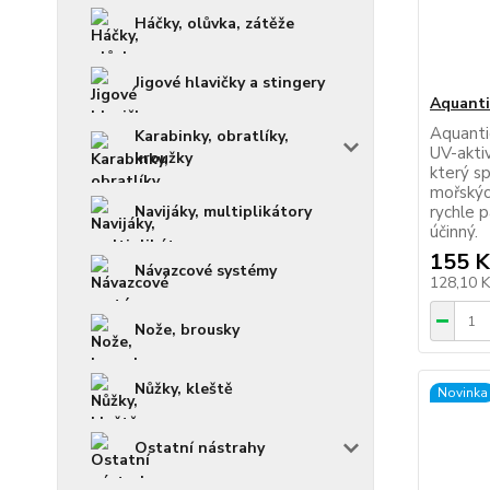
Háčky, olůvka, zátěže
Jigové hlavičky a stingery
Aquanti
Aquanti
Karabinky, obratlíky,
UV-aktiv
kroužky
který sp
mořskýc
Navijáky, multiplikátory
rychle 
účinný.
155 K
Návazcové systémy
128,10 
Nože, brousky
Nůžky, kleště
Novinka
Ostatní nástrahy