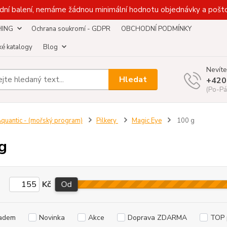
dní balení, nemáme žádnou minimální hodnotu objednávky a pošto
HING
Ochrana soukromí - GDPR
OBCHODNÍ PODMÍNKY
é katalogy
Blog
Nevíte
Hledat
+420
(Po-Pá
quantic - (mořský program)
Pilkery
Magic Eye
100 g
g
Kč
Od
adem
Novinka
Akce
Doprava ZDARMA
TOP 