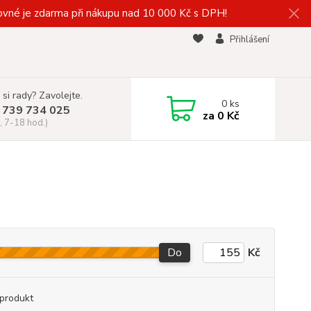
vné je zdarma při nákupu nad 10 000 Kč s DPH!
Přihlášení
 si rady? Zavolejte.
0
ks
 739 734 025
za
0 Kč
, 7-18 hod.)
Do
Kč
produkt