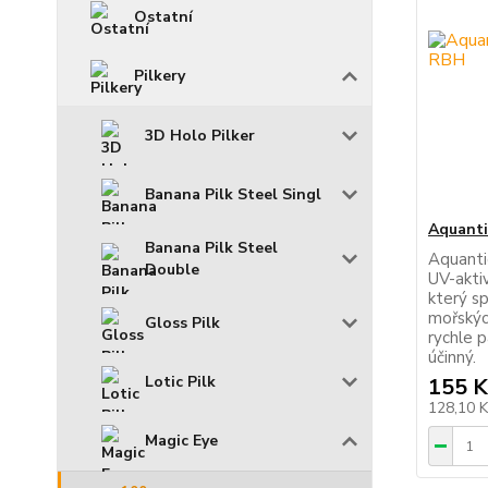
Ostatní
Pilkery
3D Holo Pilker
Banana Pilk Steel Singl
Aquanti
Banana Pilk Steel
Aquanti
Double
UV-aktiv
který sp
mořskýc
Gloss Pilk
rychle 
účinný.
Lotic Pilk
155 K
128,10 
Magic Eye