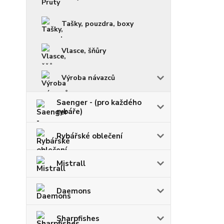
Tašky, pouzdra, boxy
Vlasce, šňůry
Výroba návazců
Saenger - (pro každého
rybáře)
Rybářské oblečení
Mistrall
Daemons
Sharpfishes