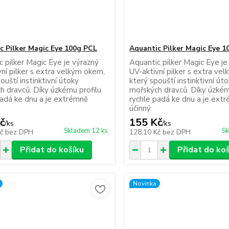
c Pilker Magic Eye 100g PCL
Aquantic Pilker Magic Eye 
c pilker Magic Eye je výrazný
Aquantic pilker Magic Eye je
ní pilker s extra velkým okem,
UV-aktivní pilker s extra ve
ouští instinktivní útoky
který spouští instinktivní út
h dravců. Díky úzkému profilu
mořských dravců. Díky úzkém
padá ke dnu a je extrémně
rychle padá ke dnu a je ext
účinný.
č
155 Kč
/
ks
/
ks
Skladem 12 ks
Sk
Kč
bez DPH
128,10 Kč
bez DPH
Přidat do košíku
Přidat do ko
Novinka