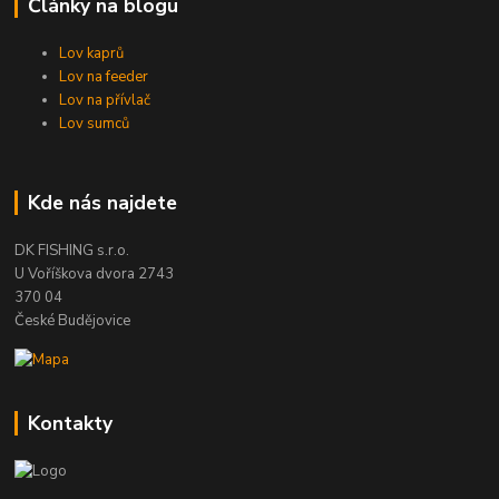
Články na blogu
Lov kaprů
Lov na feeder
Lov na přívlač
Lov sumců
Kde nás najdete
DK FISHING s.r.o.
U Voříškova dvora 2743
370 04
České Budějovice
Kontakty