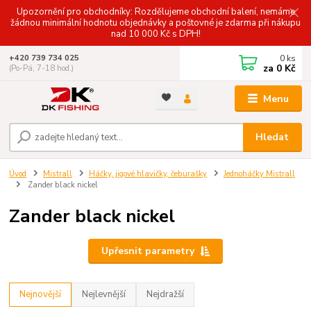
Upozornění pro obchodníky: Rozdělujeme obchodní balení, nemáme
žádnou minimální hodnotu objednávky a poštovné je zdarma při nákupu
nad 10 000 Kč s DPH!
0
ks
+420 739 734 025
za
0 Kč
(Po-Pá, 7-18 hod.)
Menu
Hledat
Úvod
Mistrall
Háčky, jigové hlavičky, čeburašky
Jednoháčky Mistrall
Zander black nickel
Zander black nickel
Upřesnit parametry
Nejnovější
Nejlevnější
Nejdražší