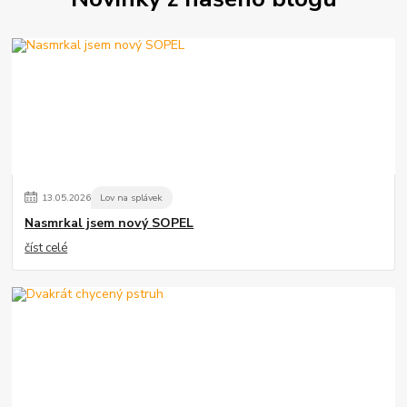
13
.
05
.
2026
Lov na splávek
Nasmrkal jsem nový SOPEL
číst celé