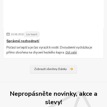
23
.
08
.
2019
Lov kaprů
Správné rozhodnutí
Počasí se lepší a je čas vyrazit k vodě. Dvoudenní vycházka je
přímo stvořena na chycení hezkého kapra.
číst celé
Zobrazit všechny články
Nepropásněte novinky, akce a
slevy!