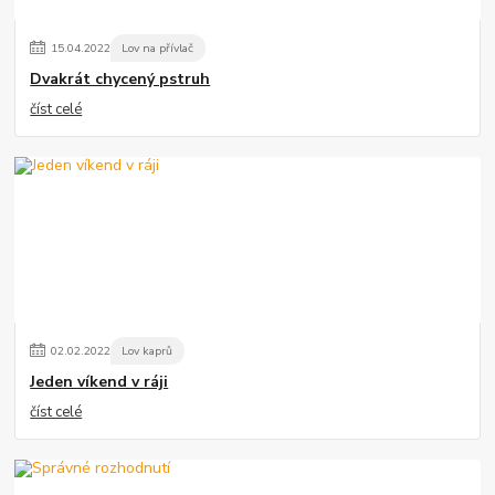
15
.
04
.
2022
Lov na přívlač
Dvakrát chycený pstruh
číst celé
02
.
02
.
2022
Lov kaprů
Jeden víkend v ráji
číst celé