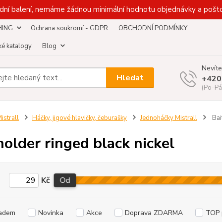
dní balení, nemáme žádnou minimální hodnotu objednávky a pošto
HING
Ochrana soukromí - GDPR
OBCHODNÍ PODMÍNKY
é katalogy
Blog
Nevíte
Hledat
+420
(Po-Pá
istrall
Háčky, jigové hlavičky, čeburašky
Jednoháčky Mistrall
Bai
holder ringed black nickel
Kč
Od
adem
Novinka
Akce
Doprava ZDARMA
TOP 