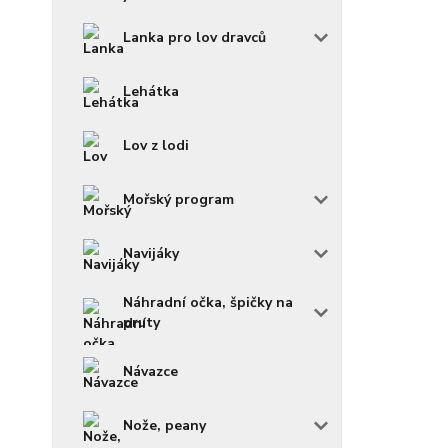
Lanka pro lov dravců
Lehátka
Lov z lodi
Mořský program
Navijáky
Náhradní očka, špičky na
pruty
Návazce
Nože, peany