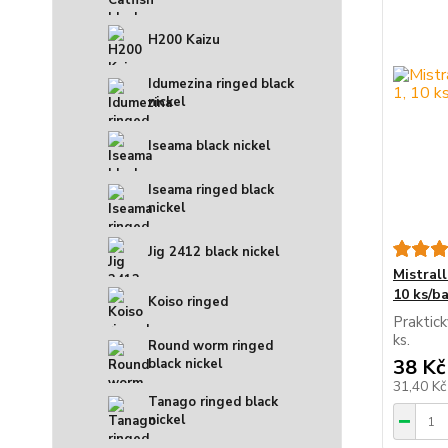
H200 Kaizu
Idumezina ringed black
nickel
Iseama black nickel
Iseama ringed black
nickel
Jig 2412 black nickel
Mistrall
10 ks/ba
Koiso ringed
Praktick
ks.
Round worm ringed
38 Kč
black nickel
31,40 K
Tanago ringed black
nickel