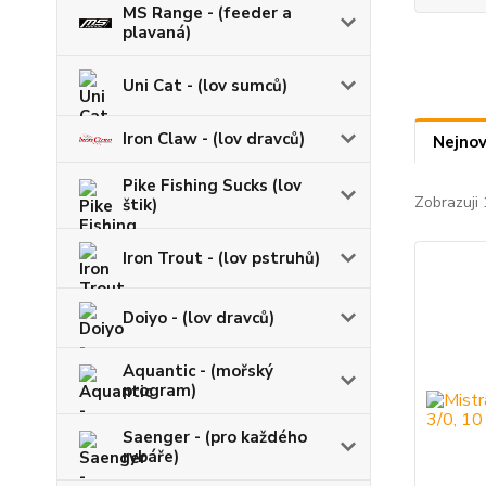
MS Range - (feeder a
plavaná)
Uni Cat - (lov sumců)
Iron Claw - (lov dravců)
Nejnov
Pike Fishing Sucks (lov
Zobrazuji 
štik)
Iron Trout - (lov pstruhů)
Doiyo - (lov dravců)
Aquantic - (mořský
program)
Saenger - (pro každého
rybáře)