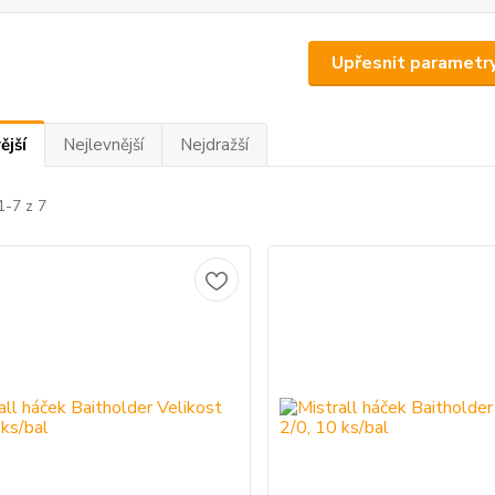
Upřesnit parametr
ější
Nejlevnější
Nejdražší
1-7 z 7