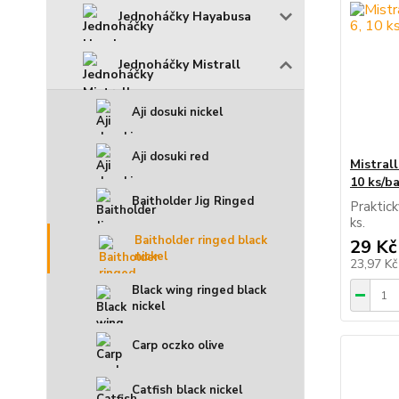
Jednoháčky Hayabusa
Jednoháčky Mistrall
Aji dosuki nickel
Aji dosuki red
Mistrall
10 ks/ba
Baitholder Jig Ringed
Praktick
ks.
Baitholder ringed black
29 Kč
nickel
23,97 K
Black wing ringed black
nickel
Carp oczko olive
Catfish black nickel