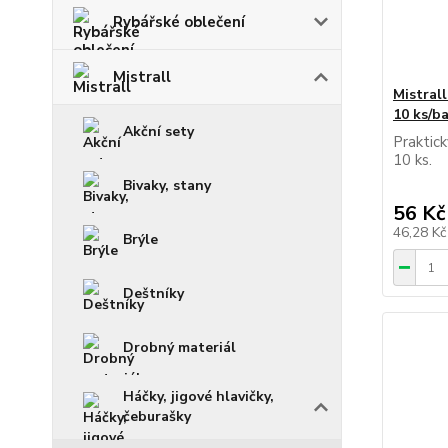
Rybářské oblečení
Mistrall
Mistrall
10 ks/ba
Akční sety
Praktick
10 ks.
Bivaky, stany
56 Kč
46,28 K
Brýle
Deštníky
Drobný materiál
Háčky, jigové hlavičky,
čeburašky