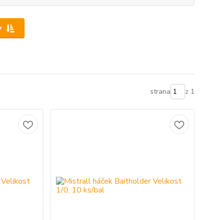
y
strana
z 1