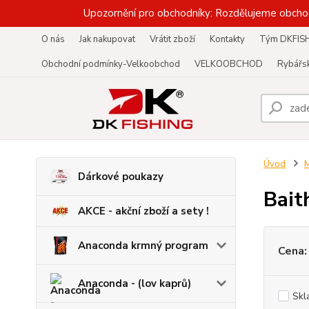
Upozornění pro obchodníky: Rozdělujeme obcho
O nás
Jak nakupovat
Vrátit zboží
Kontakty
Tým DKFIS
Obchodní podmínky-Velkoobchod
VELKOOBCHOD
Rybářsk
Úvod
M
Dárkové poukazy
Bait
AKCE - akční zboží a sety !
Anaconda krmný program
Cena:
Anaconda - (lov kaprů)
Skl