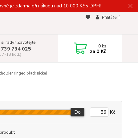
vné je zdarma při nákupu nad 10 000 Kč s DPH!
Přihlášení
 si rady? Zavolejte.
0
ks
 739 734 025
za
0 Kč
, 7-18 hod.)
tholder ringed black nickel
Do
Kč
produkt