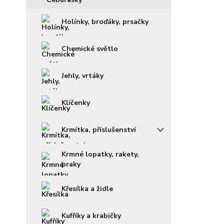
Holínky, broďáky, prsačky
Chemické světlo
Jehly, vrtáky
Klíčenky
Krmítka, příslušenství
Krmné lopatky, rakety,
praky
Křesílka a židle
Kufříky a krabičky