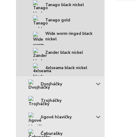
Tanago black nickel
Tanago gold
Wide worm ringed black
nickel
Zander black nickel
4xIseama black nickel
Dvojháčky
Trojháčky
Jigové hlavičky
Čeburašky