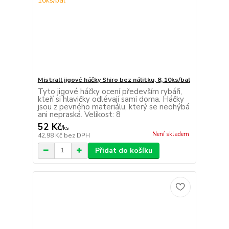
Mistrall jigové háčky Shiro bez nálitku, 8, 10ks/bal
Tyto jigové háčky ocení především rybáři,
kteří si hlavičky odlévají sami doma. Háčky
jsou z pevného materiálu, který se neohýbá
ani nepraská. Velikost: 8
52 Kč
/
ks
Není skladem
42,98 Kč
bez DPH
Přidat do košíku