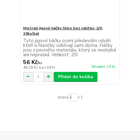
Mistrall jigové háčky Shiro bez nálitku, 2/0,
10ks/bal
Tyto jigové háčky ocení především rybáři,
kteří si hlavičky odlévají sami doma. Háčky
jsou z pevného materiálu, který se neohýbá
ani nepraská. Velikost: 2/0
56 Kč
/
ks
Skladem 19 ks
46,28 Kč
bez DPH
Přidat do košíku
strana
z 1