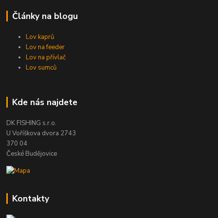
Články na blogu
Lov kaprů
Lov na feeder
Lov na přívlač
Lov sumců
Kde nás najdete
DK FISHING s.r.o.
U Voříškova dvora 2743
370 04
České Budějovice
Kontakty