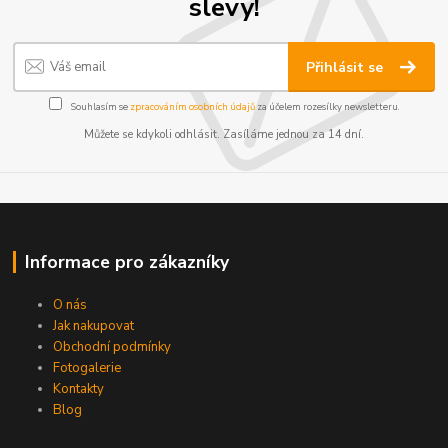
slevy!
Přihlásit se
Souhlasím se
zpracováním osobních údajů
za účelem rozesílky newsletteru.
Můžete se kdykoli odhlásit. Zasíláme jednou za 14 dní.
Informace pro zákazníky
O nás
Jak nakupovat
Obchodní podmínky
Fotogalerie
Kontakty
Blog