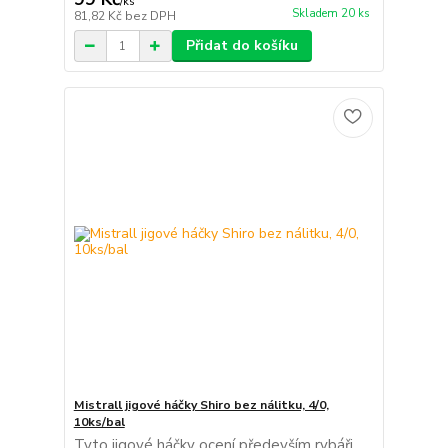
/
ks
Skladem 20 ks
81,82 Kč
bez DPH
Přidat do košíku
Mistrall jigové háčky Shiro bez nálitku, 4/0,
10ks/bal
Tyto jigové háčky ocení především rybáři,