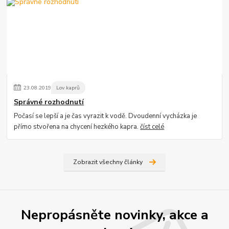
23
.
08
.
2019
Lov kaprů
Správné rozhodnutí
Počasí se lepší a je čas vyrazit k vodě. Dvoudenní vycházka je
přímo stvořena na chycení hezkého kapra.
číst celé
Zobrazit všechny články
Nepropásněte novinky, akce a