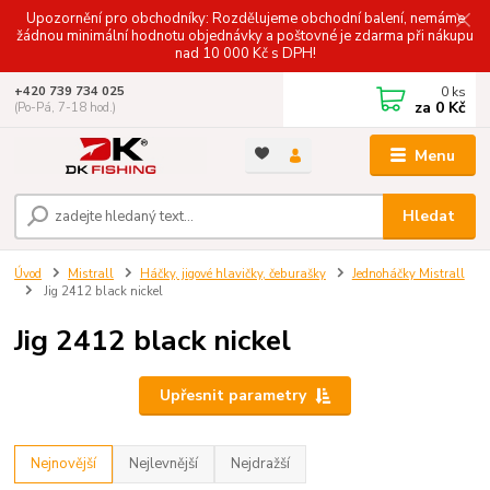
Upozornění pro obchodníky: Rozdělujeme obchodní balení, nemáme
žádnou minimální hodnotu objednávky a poštovné je zdarma při nákupu
nad 10 000 Kč s DPH!
0
ks
+420 739 734 025
za
0 Kč
(Po-Pá, 7-18 hod.)
Menu
Hledat
Úvod
Mistrall
Háčky, jigové hlavičky, čeburašky
Jednoháčky Mistrall
Jig 2412 black nickel
Jig 2412 black nickel
Upřesnit parametry
Nejnovější
Nejlevnější
Nejdražší