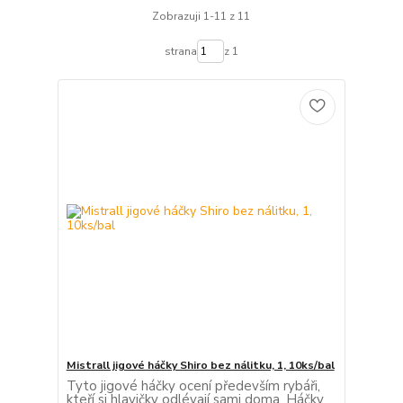
Zobrazuji 1-11 z 11
strana
z 1
Mistrall jigové háčky Shiro bez nálitku, 1, 10ks/bal
Tyto jigové háčky ocení především rybáři,
kteří si hlavičky odlévají sami doma. Háčky