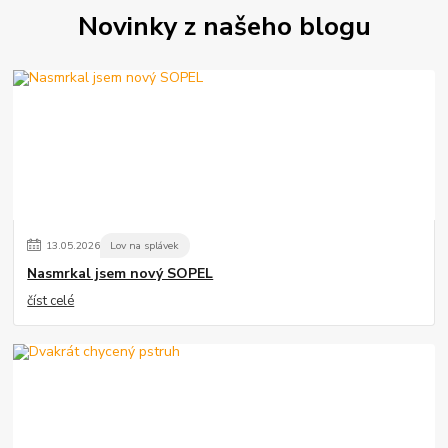
Novinky z našeho blogu
13
.
05
.
2026
Lov na splávek
Nasmrkal jsem nový SOPEL
číst celé