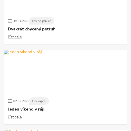
15
.
04
.
2022
Lov na přívlač
Dvakrát chycený pstruh
číst celé
02
.
02
.
2022
Lov kaprů
Jeden víkend v ráji
číst celé