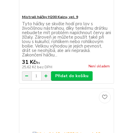
Mistrall háčky H200 Kaizu, vel. 9
Tyto háčky se skvěle hodí pro lov s
živočišnou nástrahou, díky tenkému drátku
nebudete mít problém napíchnout červy ani
žížaly. Zároveň je můžete použít také při
lovu s kukuřicí, rohlíkem nebo rohlíkovým
boilie. Velkou výhodou je jejich pevnost,
drát se neohýbá, ale ani nepraská.
Zakončení háčku...
31 Kč
/
ks
Není skladem
25,62 Kč
bez DPH
Přidat do košíku