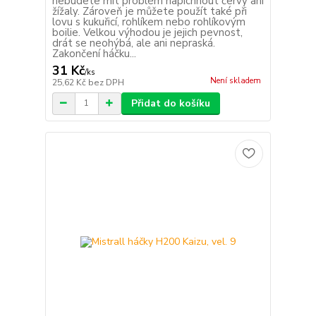
nebudete mít problém napíchnout červy ani
žížaly. Zároveň je můžete použít také při
lovu s kukuřicí, rohlíkem nebo rohlíkovým
boilie. Velkou výhodou je jejich pevnost,
drát se neohýbá, ale ani nepraská.
Zakončení háčku...
31 Kč
/
ks
Není skladem
25,62 Kč
bez DPH
Přidat do košíku