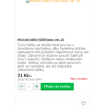
Mistrall háčky H200 Kaizu, vel. 10
Tyto háčky se skvěle hodí pro lov s
živočišnou nástrahou, díky tenkému drátku
nebudete mít problém napíchnout červy ani
žížaly. Zároveň je můžete použít také při
lovu s kukuřicí, rohlíkem nebo rohlíkovým
boilie. Velkou výhodou je jejich pevnost,
drát se neohýbá, ale ani nepraská.
Zakončení háčku...
31 Kč
/
ks
Není skladem
25,62 Kč
bez DPH
Přidat do košíku