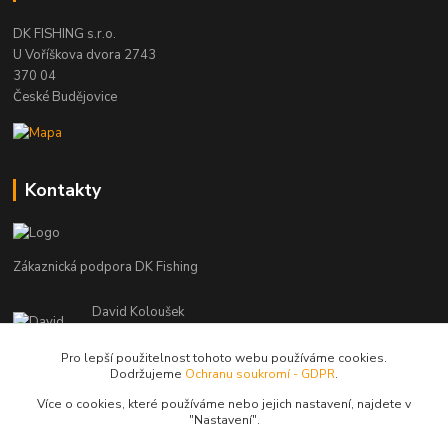
DK FISHING s.r.o.
U Voříškova dvora 2743
370 04
České Budějovice
Kontakty
Zákaznická podpora DK Fishing
David Koloušek
+420 739 734 025
(Po-Pá, 7-18 hod.)
Pro lepší použitelnost tohoto webu používáme cookies.
Dodržujeme
Ochranu soukromí - GDPR
.
david@dkfishing.cz
Více o cookies, které používáme nebo jejich nastavení, najdete v
"N
astavení"
.