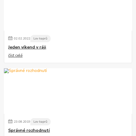
02
.
02
.
2022
Lov kaprů
Jeden víkend v ráji
číst celé
23
.
08
.
2019
Lov kaprů
Správné rozhodnutí