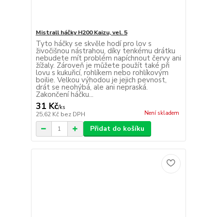
Mistrall háčky H200 Kaizu, vel. 5
Tyto háčky se skvěle hodí pro lov s
živočišnou nástrahou, díky tenkému drátku
nebudete mít problém napíchnout červy ani
žížaly. Zároveň je můžete použít také při
lovu s kukuřicí, rohlíkem nebo rohlíkovým
boilie. Velkou výhodou je jejich pevnost,
drát se neohýbá, ale ani nepraská.
Zakončení háčku...
31 Kč
/
ks
Není skladem
25,62 Kč
bez DPH
Přidat do košíku