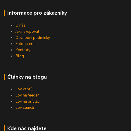
Informace pro zákazníky
O nás
Jak nakupovat
Obchodní podmínky
Fotogalerie
Kontakty
Blog
Články na blogu
Lov kaprů
Lov na feeder
Lov na přívlač
Lov sumců
Kde nás najdete