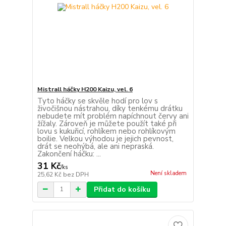
Mistrall háčky H200 Kaizu, vel. 6
Tyto háčky se skvěle hodí pro lov s
živočišnou nástrahou, díky tenkému drátku
nebudete mít problém napíchnout červy ani
žížaly. Zároveň je můžete použít také při
lovu s kukuřicí, rohlíkem nebo rohlíkovým
boilie. Velkou výhodou je jejich pevnost,
drát se neohýbá, ale ani nepraská.
Zakončení háčku: ...
31 Kč
/
ks
Není skladem
25,62 Kč
bez DPH
Přidat do košíku