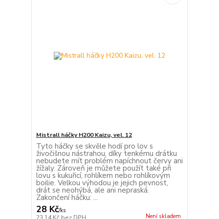
Mistrall háčky H200 Kaizu, vel. 12
Tyto háčky se skvěle hodí pro lov s
živočišnou nástrahou, díky tenkému drátku
nebudete mít problém napíchnout červy ani
žížaly. Zároveň je můžete použít také při
lovu s kukuřicí, rohlíkem nebo rohlíkovým
boilie. Velkou výhodou je jejich pevnost,
drát se neohýbá, ale ani nepraská.
Zakončení háčku: ...
28 Kč
/
ks
Není skladem
23,14 Kč
bez DPH