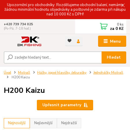
Upozornění pro obchodníky: Rozdělujeme obchodní balení, nemáme
žádnou minimální hodnotu objednávky a poštovné je zdarma při nákupu
nad 10 000 Kč s DPH!
0
ks
+420 739 734 025
za
0 Kč
(Po-Pá, 7-18 hod.)
Menu
Hledat
Úvod
Mistrall
Háčky, jigové hlavičky, čeburašky
Jednoháčky Mistrall
H200 Kaizu
H200 Kaizu
Upřesnit parametry
Nejnovější
Nejlevnější
Nejdražší