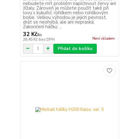
nebudete mít problém napíchnout červy ani
žížaly. Zároveň je můžete použít také při
lovu s kukuřicí, rohlíkem nebo rohlíkovým
boilie. Velkou výhodou je jejich pevnost,
drát se neohýbá, ale ani nepraská.
Zakončení háčku: ...
32 Kč
/
ks
Není skladem
26,45 Kč
bez DPH
Přidat do košíku