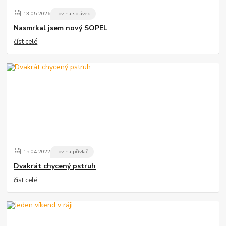
13
.
05
.
2026
Lov na splávek
Nasmrkal jsem nový SOPEL
číst celé
15
.
04
.
2022
Lov na přívlač
Dvakrát chycený pstruh
číst celé