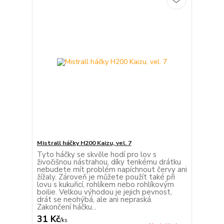
Mistrall háčky H200 Kaizu, vel. 7
Tyto háčky se skvěle hodí pro lov s
živočišnou nástrahou, díky tenkému drátku
nebudete mít problém napíchnout červy ani
žížaly. Zároveň je můžete použít také při
lovu s kukuřicí, rohlíkem nebo rohlíkovým
boilie. Velkou výhodou je jejich pevnost,
drát se neohýbá, ale ani nepraská.
Zakončení háčku...
31 Kč
/
ks