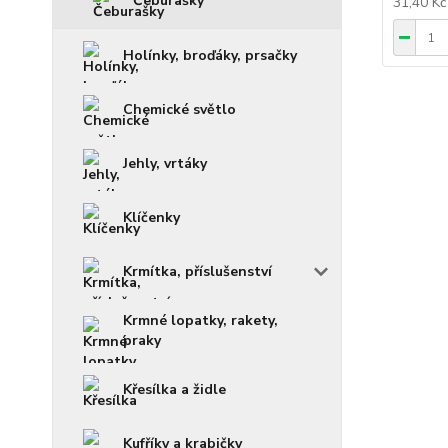
Čeburašky
31,40 K
Holínky, broďáky, prsačky
Chemické světlo
Jehly, vrtáky
Klíčenky
Krmítka, příslušenství
Krmné lopatky, rakety,
praky
Křesílka a židle
Kufříky a krabičky