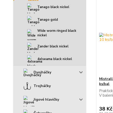
Tanago black nickel
Tanago gold
Wide worm ringed black
nickel
Zander black nickel
4xIseama black nickel
Dvojháčky
Mistral
ks/bal
Trojháčky
Praktick
V balení
Jigové hlavičky
38 Kč