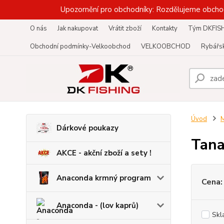
Upozornění pro obchodníky: Rozdělujeme obcho
O nás
Jak nakupovat
Vrátit zboží
Kontakty
Tým DKFIS
Obchodní podmínky-Velkoobchod
VELKOOBCHOD
Rybářsk
Úvod
M
Dárkové poukazy
Tana
AKCE - akční zboží a sety !
Anaconda krmný program
Cena:
Anaconda - (lov kaprů)
Skl