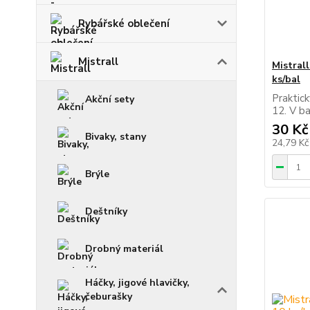
Rybářské oblečení
Mistrall
Mistral
ks/bal
Praktick
Akční sety
12. V ba
30 Kč
Bivaky, stany
24,79 K
Brýle
Deštníky
Drobný materiál
Háčky, jigové hlavičky,
čeburašky