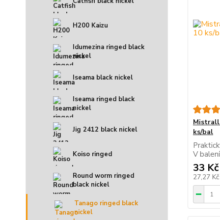
Catfish black nickel
H200 Kaizu
Idumezina ringed black
nickel
Iseama black nickel
Iseama ringed black
nickel
Mistral
Jig 2412 black nickel
ks/bal
Praktick
V balení
Koiso ringed
33 Kč
Round worm ringed
27,27 K
black nickel
Tanago ringed black
nickel