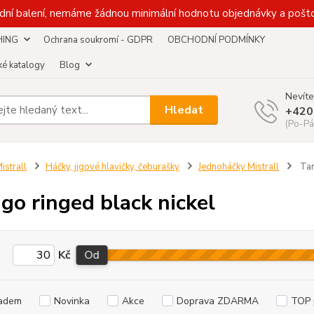
dní balení, nemáme žádnou minimální hodnotu objednávky a pošto
HING
Ochrana soukromí - GDPR
OBCHODNÍ PODMÍNKY
é katalogy
Blog
Nevíte
Hledat
+420
(Po-Pá
istrall
Háčky, jigové hlavičky, čeburašky
Jednoháčky Mistrall
Tan
go ringed black nickel
Kč
Od
adem
Novinka
Akce
Doprava ZDARMA
TOP 