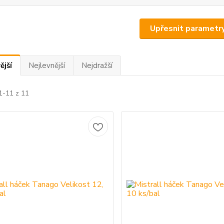
Upřesnit parametr
ější
Nejlevnější
Nejdražší
1-11 z 11