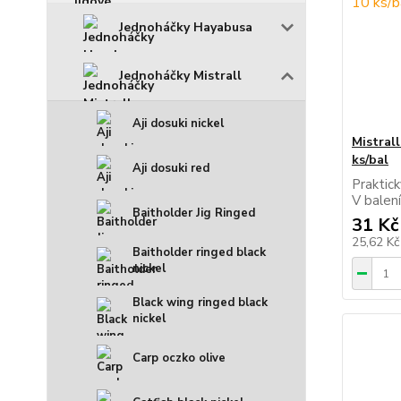
Jednoháčky Hayabusa
Jednoháčky Mistrall
Aji dosuki nickel
Mistral
ks/bal
Aji dosuki red
Praktick
V balení
Baitholder Jig Ringed
31 Kč
25,62 K
Baitholder ringed black
nickel
Black wing ringed black
nickel
Carp oczko olive