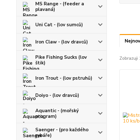
MS Range - (feeder a
plavaná)
Uni Cat - (lov sumců)
Nejnov
Iron Claw - (lov dravců)
Pike Fishing Sucks (lov
Zobrazuji 
štik)
Iron Trout - (lov pstruhů)
Doiyo - (lov dravců)
Aquantic - (mořský
program)
Saenger - (pro každého
rybáře)