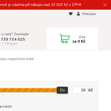
vné je zdarma při nákupu nad 10 000 Kč s DPH!
Přihlášení
 si rady? Zavolejte.
0
ks
 739 734 025
za
0 Kč
, 7-18 hod.)
ago ringed black nickel
Do
Kč
produkt