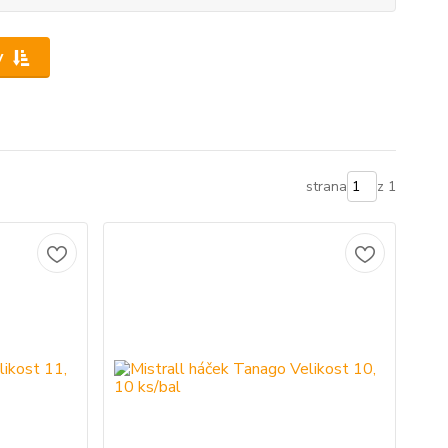
y
strana
z 1