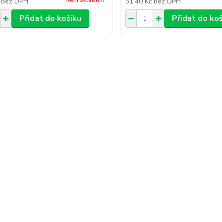
Není skladem
č
bez DPH
31,40 Kč
bez DPH
Přidat do košíku
Přidat do ko