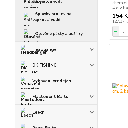
stojatou vodu
chemick
4 g v bal
Splávky pro lov na
154 K
tekoucí vodě
127,27 
Olověné pásky a bužírky
Headbanger
DK FISHING
Vybavení prodejen
Mastodont Baits
Leech