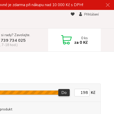
vné je zdarma při nákupu nad 10 000 Kč s DPH!
Přihlášení
 si rady? Zavolejte.
0
ks
 739 734 025
za
0 Kč
, 7-18 hod.)
Do
Kč
produkt