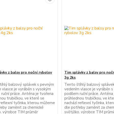
ávky z balsy pro noční rybolov
Tim splávky z balsy pro noč
3g 2ks
tíhlý balzový splávek s pevným
Tento štíhlý balzový spláv
 vlasce je vyráběn s vysokým
vedením vlasce je vyráběn 
 ruční práce. Anténa je tvořena
podílem ruční práce. Anténa
nou trubičkou, ve které se
průhlednou trubičkou, ve kte
 reflexní tyčinka, kterou můžeme
nachází reflexní tyčinka, kt
řeby zaměnit za chemické
dle potřeby zaměnit za che
o. výrobce TIM průměr
světýlko. výrobce TIM prům