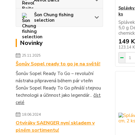
Revol Baits
Splávky 
ks
Šon Chung fishing
selection
Splávek
5,0 g D
chemick
149 K
Novinky
123,14 
25.11.2025
Šonův Sopel ready to go je na světě!
Šonův Sopel Ready To Go – revoluční
nástraha připravená během pár vteřin
Šonův Sopel Ready To Go přináší stejnou
technologii a účinnost jako legendár...
číst
celé
18.06.2024
Otvíráky SAENGER nyní skladem v
plném sortimentu!