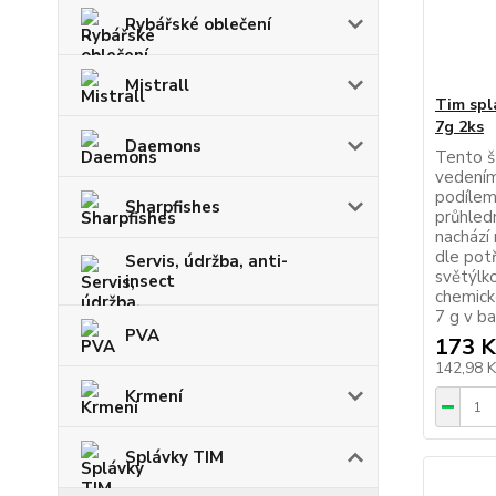
Rybářské oblečení
Mistrall
Tim spl
7g 2ks
Daemons
Tento š
vedením
podílem
Sharpfishes
průhled
nachází
dle pot
Servis, údržba, anti-
světýlk
insect
chemick
7 g v bal
PVA
173 K
142,98 
Krmení
Splávky TIM