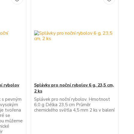
ní rybolov
Splávky pro noční rybolov 6 g, 23,5 cm,
2 ks
ek s pevným
Splávek pro noční rybolov. Hmotnost
s vysokým
6,0 g Délka 23,5 cm Průměr
 je tvořena
chemického světla 4,5 mm 2 ks v balení
ré se
erou můžeme
mické
ěr