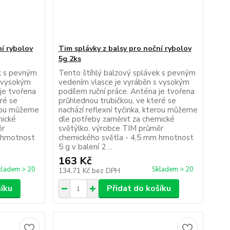
ní rybolov
Tim splávky z balsy pro noční rybolov
5g 2ks
ek s pevným
Tento štíhlý balzový splávek s pevným
s vysokým
vedením vlasce je vyráběn s vysokým
 je tvořena
podílem ruční práce. Anténa je tvořena
ré se
průhlednou trubičkou, ve které se
erou můžeme
nachází reflexní tyčinka, kterou můžeme
mické
dle potřeby zaměnit za chemické
ěr
světýlko. výrobce TIM průměr
m hmotnost
chemického světla - 4,5 mm hmotnost
5 g v balení 2 ...
163 Kč
kladem > 20
Skladem > 20
134,71 Kč
bez DPH
šíku
Přidat do košíku