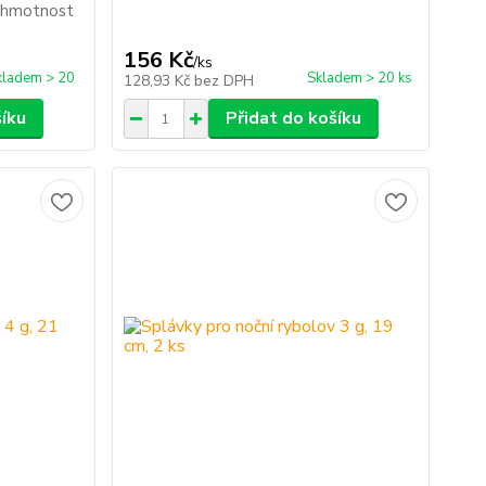
m hmotnost
156 Kč
/
ks
kladem > 20
Skladem > 20 ks
128,93 Kč
bez DPH
šíku
Přidat do košíku