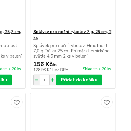
g, 25,7 cm,
Splávky pro noční rybolov 7 g, 25 cm, 2
ks
 Hmotnost
Splávek pro noční rybolov. Hmotnost
7,0 g Délka 25 cm Průměr chemického
ks v balení
světla 4,5 mm 2 ks v balení
156 Kč
/
ks
adem > 20 ks
Skladem > 20 ks
128,93 Kč
bez DPH
šíku
Přidat do košíku