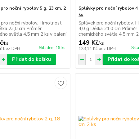
pro noční rybolov 5 g, 23 cm, 2
Splávky pro noční rybolov 4 
ks
 pro noční rybolov. Hmotnost
Splávek pro noční rybolov.
élka 23,0 cm Průměr
4,0 g Délka 21,0 cm Průměr
ého světla 4,5 mm 2 ks v balení
chemického světla 4,5 mm 2 
č
149 Kč
/
ks
/
ks
Skladem 19 ks
Skl
Kč
bez DPH
123,14 Kč
bez DPH
Přidat do košíku
Přidat do ko