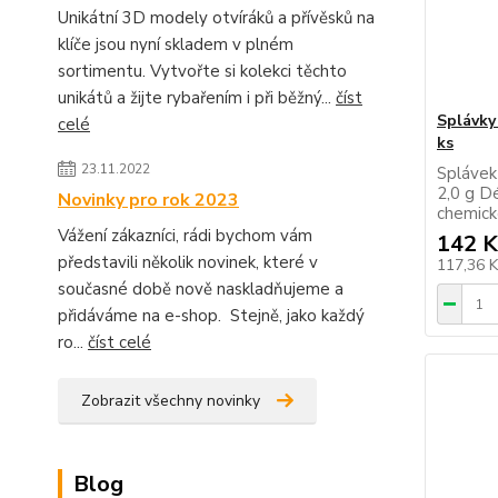
Unikátní 3D modely otvíráků a přívěsků na
klíče jsou nyní skladem v plném
sortimentu. Vytvořte si kolekci těchto
unikátů a žijte rybařením i při běžný...
číst
Splávky 
celé
ks
23.11.2022
Splávek
2,0 g D
Novinky pro rok 2023
chemick
Vážení zákazníci, rádi bychom vám
142 K
představili několik novinek, které v
117,36 
současné době nově naskladňujeme a
přidáváme na e-shop. Stejně, jako každý
ro...
číst celé
Zobrazit všechny novinky
Blog