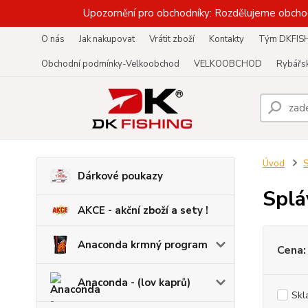
Upozornění pro obchodníky: Rozdělujeme obcho
O nás
Jak nakupovat
Vrátit zboží
Kontakty
Tým DKFIS
Obchodní podmínky-Velkoobchod
VELKOOBCHOD
Rybářsk
Úvod
S
Dárkové poukazy
Splá
AKCE - akční zboží a sety !
Anaconda krmný program
Cena:
Anaconda - (lov kaprů)
Skl