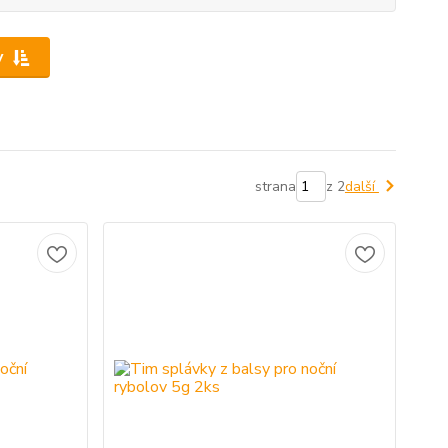
y
strana
z 2
další