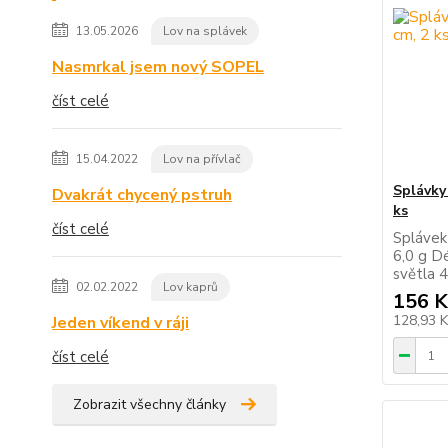
13.05.2026
Lov na splávek
Nasmrkal jsem nový SOPEL
číst celé
15.04.2022
Lov na přívlač
Splávky 
Dvakrát chycený pstruh
ks
číst celé
Splávek
6,0 g D
světla 4
02.02.2022
Lov kaprů
156 K
128,93 
Jeden víkend v ráji
číst celé
Zobrazit všechny články