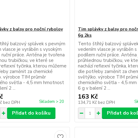
ávky z balsy pro noční rybolov
Tim splávky z balsy pro noč
6g 2ks
tíhlý balzový splávek s pevným
Tento štíhlý balzový spláv
 vlasce je vyráběn s vysokým
vedením vlasce je vyráběn 
 ruční práce. Anténa je tvořena
podílem ruční práce. Anténa
nou trubičkou, ve které se
průhlednou trubičkou, ve kte
 reflexní tyčinka, kterou můžeme
nachází reflexní tyčinka, kt
řeby zaměnit za chemické
dle potřeby zaměnit za che
o. výrobce TIM průměr
světýlko. výrobce TIM prům
ého světla - 4,5 mm hmotnost
chemického světla - 4,5 m
ení 2 ...
6 g v balení 2 ...
č
163 Kč
Skladem > 20
S
Kč
bez DPH
134,71 Kč
bez DPH
Přidat do košíku
Přidat do ko