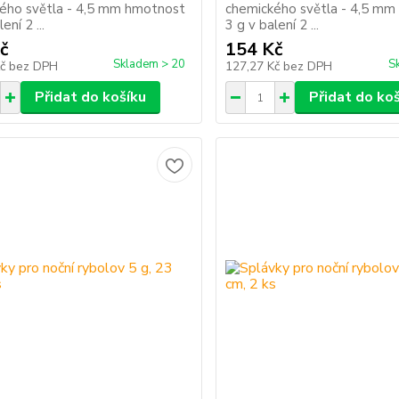
ého světla - 4,5 mm hmotnost
chemického světla - 4,5 m
ení 2 ...
3 g v balení 2 ...
č
154 Kč
Skladem > 20
S
Kč
bez DPH
127,27 Kč
bez DPH
Přidat do košíku
Přidat do ko