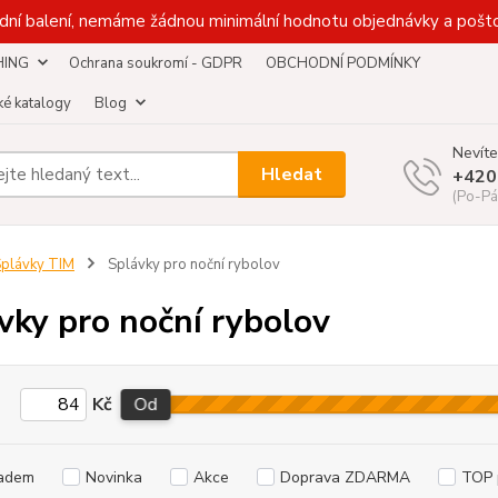
dní balení, nemáme žádnou minimální hodnotu objednávky a pošto
HING
Ochrana soukromí - GDPR
OBCHODNÍ PODMÍNKY
é katalogy
Blog
Nevíte
Hledat
+420
(Po-Pá
plávky TIM
Splávky pro noční rybolov
vky pro noční rybolov
Kč
Od
adem
Novinka
Akce
Doprava ZDARMA
TOP 