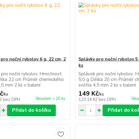
pro noční rybolov 6 g, 22 cm, 2
Splávky pro noční rybolov 5 
ks
 pro noční rybolov. Hmotnost
Splávek pro noční rybolov.
élka 22 cm Průměr chemického
5,0 g Délka 20 cm Průměr c
,5 mm 2 ks v balení
světla 4,5 mm 2 ks v balení
č
149 Kč
/
ks
/
ks
Skladem > 20 ks
Skl
Kč
bez DPH
123,14 Kč
bez DPH
Přidat do košíku
Přidat do ko