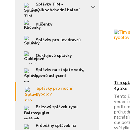
Splávky TIM -
Velkoobchodní balení
Klíčenky
Splávky pro lov dravců
Ouklejové splávky
Splávky na stojaté vody,
pevné uchycení
Tim spl
4g 2ks
Splávky pro noční
rybolov
Tento š
vedením
podílem
Balzový splávek typu
průhled
wagler
nachází
dle pot
Průběžný splávek na
světýlk