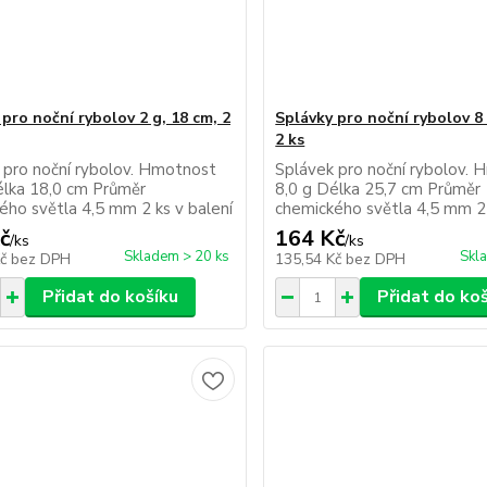
pro noční rybolov 2 g, 18 cm, 2
Splávky pro noční rybolov 8 
2 ks
 pro noční rybolov. Hmotnost
Splávek pro noční rybolov.
élka 18,0 cm Průměr
8,0 g Délka 25,7 cm Průměr
ého světla 4,5 mm 2 ks v balení
chemického světla 4,5 mm 2 
č
164 Kč
/
ks
/
ks
Skladem > 20 ks
Skl
Kč
bez DPH
135,54 Kč
bez DPH
Přidat do košíku
Přidat do ko