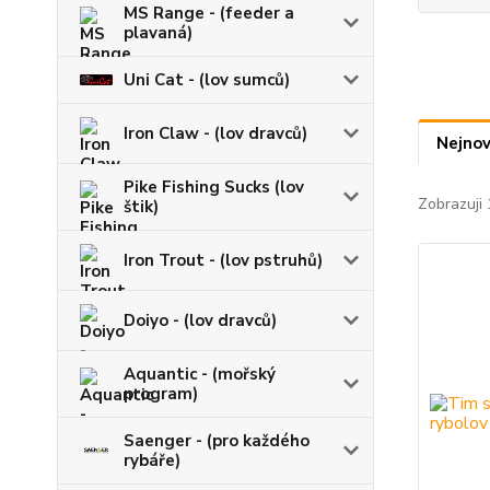
MS Range - (feeder a
plavaná)
Uni Cat - (lov sumců)
Iron Claw - (lov dravců)
Nejnov
Pike Fishing Sucks (lov
Zobrazuji 
štik)
Iron Trout - (lov pstruhů)
Doiyo - (lov dravců)
Aquantic - (mořský
program)
Saenger - (pro každého
rybáře)