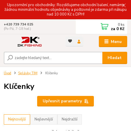
Upozornění pro obchodníky: Rozdělujeme obchodní balení, nemáme
žádnou minimální hodnotu objednávky a poštovné je zdarma při nákupu
nad 10 000 Kč s DPH!
0
ks
+420 739 734 025
za
0 Kč
(Po-Pá, 7-18 hod.)
Menu
Hledat
Úvod
Splávky TIM
Klíčenky
Klíčenky
Upřesnit parametry
Nejnovější
Nejlevnější
Nejdražší