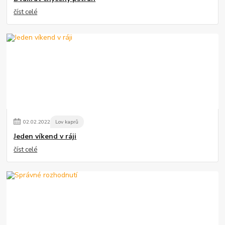
číst celé
02
.
02
.
2022
Lov kaprů
Jeden víkend v ráji
číst celé