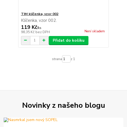
TIM klíčenka, vzor 002
Klíčenka, vzor 002.
119 Kč
/
ks
Není skladem
98,35 Kč
bez DPH
Přidat do košíku
strana
z 1
Novinky z našeho blogu