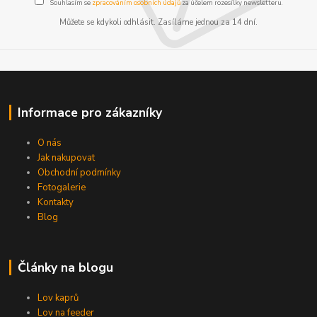
Souhlasím se
zpracováním osobních údajů
za účelem rozesílky newsletteru.
Můžete se kdykoli odhlásit. Zasíláme jednou za 14 dní.
Informace pro zákazníky
O nás
Jak nakupovat
Obchodní podmínky
Fotogalerie
Kontakty
Blog
Články na blogu
Lov kaprů
Lov na feeder