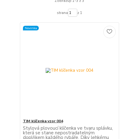
Zobrazuji 1-3 z 3
strana
z 1
Novinka
TIM klíčenka vzor 004
Stylová plovoucí klíčenka ve tvaru splávku,
která se stane nepostradatelným
doplňkem každého rybáře. Díky lehkému