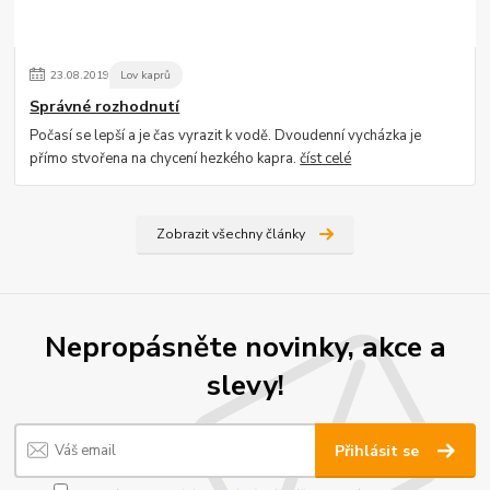
23
.
08
.
2019
Lov kaprů
Správné rozhodnutí
Počasí se lepší a je čas vyrazit k vodě. Dvoudenní vycházka je
přímo stvořena na chycení hezkého kapra.
číst celé
Zobrazit všechny články
Nepropásněte novinky, akce a
slevy!
Přihlásit se