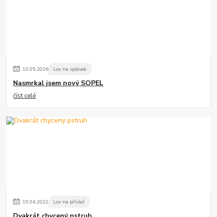
13
.
05
.
2026
Lov na splávek
Nasmrkal jsem nový SOPEL
číst celé
15
.
04
.
2022
Lov na přívlač
Dvakrát chycený pstruh