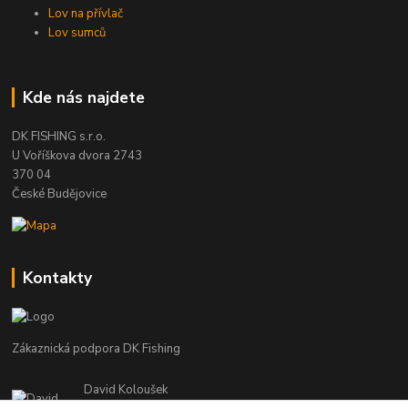
Lov na přívlač
Lov sumců
Kde nás najdete
DK FISHING s.r.o.
U Voříškova dvora 2743
370 04
České Budějovice
Kontakty
Zákaznická podpora DK Fishing
David Koloušek