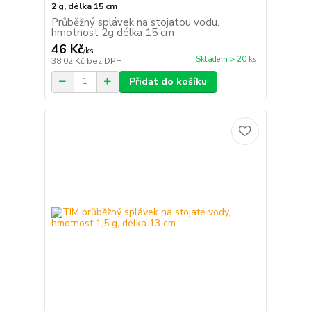
2 g, délka 15 cm
Průběžný splávek na stojatou vodu.
hmotnost 2g délka 15 cm
46 Kč
/
ks
Skladem > 20 ks
38,02 Kč
bez DPH
Přidat do košíku