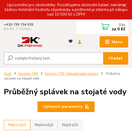
Upozornění pro obchodníky: Rozdělujeme obchodní balení, nemáme
žádnou minimální hodnotu objednávky a poštovné je zdarma při nákupu
nad 10 000 Kč s DPH!
0
ks
+420 739 734 025
za
0 Kč
(Po-Pá, 7-18 hod.)
Menu
Hledat
Úvod
Splávky TIM
Splávky TIM -Velkoobchodní balení
Průběžný
splávek na stojaté vody
Průběžný splávek na stojaté vody
Upřesnit parametry
Nejnovější
Nejlevnější
Nejdražší