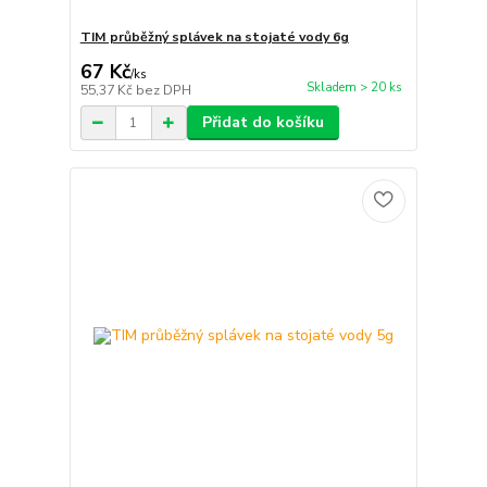
TIM průběžný splávek na stojaté vody 6g
67 Kč
/
ks
Skladem > 20 ks
55,37 Kč
bez DPH
Přidat do košíku