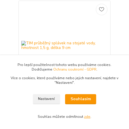
Pro lepší použitelnost tohoto webu používáme cookies.
Dodržujeme
Ochranu soukromí - GDPR
.
Více o cookies, které používáme nebo jejich nastavení, najdete v
"N
astavení"
.
TIM průběžný splávek na stojaté vody, hmotnost
1,5 g, délka 9 cm
Souhlasím
Nastavení
Průběžný splávek na stojatou vodu.
hmotnost 1,5g délka 9 cm
49 Kč
/
ks
Souhlas můžete odmítnout
zde
.
Skladem > 20 ks
40,50 Kč
bez DPH
Přidat do košíku