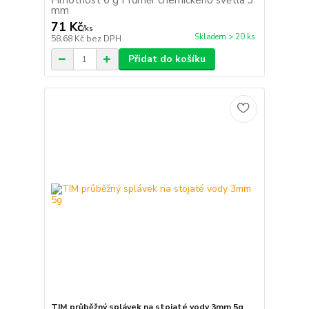
Hmotnost 6 g Průměr chemického světla 3
mm
71 Kč
/
ks
Skladem > 20 ks
58,68 Kč
bez DPH
Přidat do košíku
TIM průběžný splávek na stojaté vody 3mm 5g