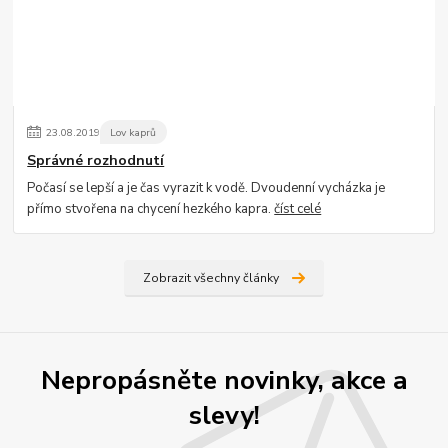
23
.
08
.
2019
Lov kaprů
Správné rozhodnutí
Počasí se lepší a je čas vyrazit k vodě. Dvoudenní vycházka je
přímo stvořena na chycení hezkého kapra.
číst celé
Zobrazit všechny články
Nepropásněte novinky, akce a
slevy!