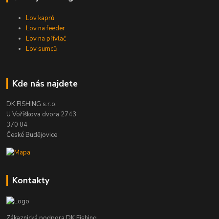
Lov kaprů
Lov na feeder
Lov na přívlač
Lov sumců
Kde nás najdete
DK FISHING s.r.o.
U Voříškova dvora 2743
370 04
České Budějovice
Kontakty
Zákaznická podpora DK Fishing