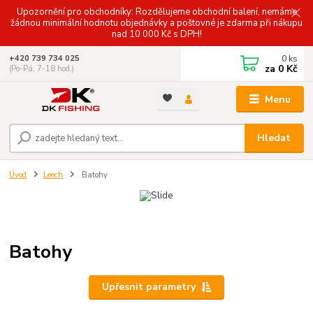
Upozornění pro obchodníky: Rozdělujeme obchodní balení, nemáme
žádnou minimální hodnotu objednávky a poštovné je zdarma při nákupu
nad 10 000 Kč s DPH!
0
ks
+420 739 734 025
za
0 Kč
(Po-Pá, 7-18 hod.)
Menu
Hledat
Úvod
Leech
Batohy
Batohy
Upřesnit parametry