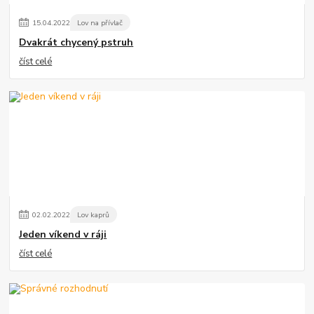
15
.
04
.
2022
Lov na přívlač
Dvakrát chycený pstruh
číst celé
02
.
02
.
2022
Lov kaprů
Jeden víkend v ráji
číst celé