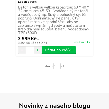
Leech batoh
Batoh s velkou velkou kapacitou: 53 * 40 *
22 cm tj. cca 45-50 l. Voděodolný materiál
a voděodolný zip. Silný a pohodlný systém
popruhů. Odnímatelný Pe panel. Čtyři
opěrná místa ve spodní části, aby se
zabránilo skvrnám od vody a nečistotám
Krabička není součástí balení. Voděodolný-
TPE+600D
3 999 Kč
/
ks
Skladem 5 ks
3 304,96 Kč
bez DPH
Přidat do košíku
strana
z 1
Novinky z našeho blogu