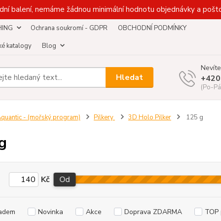
dní balení, nemáme žádnou minimální hodnotu objednávky a pošto
HING
Ochrana soukromí - GDPR
OBCHODNÍ PODMÍNKY
é katalogy
Blog
Nevíte
Hledat
+420
(Po-Pá
quantic - (mořský program)
Pilkery
3D Holo Pilker
125 g
g
Kč
Od
adem
Novinka
Akce
Doprava ZDARMA
TOP 