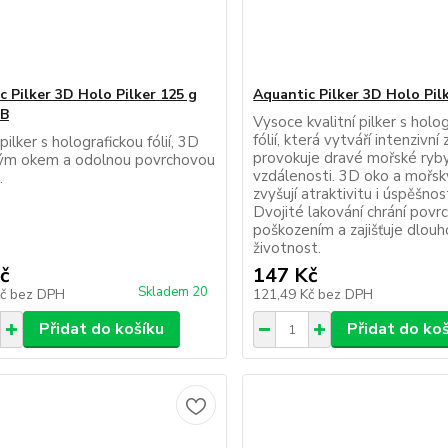
c Pilker 3D Holo Pilker 125 g
Aquantic Pilker 3D Holo Pil
PB
Vysoce kvalitní pilker s holo
fólií, která vytváří intenzivní
 pilker s holografickou fólií, 3D
provokuje dravé mořské ryby 
ým okem a odolnou povrchovou
vzdálenosti. 3D oko a mořsk
.
zvyšují atraktivitu i úspěšnos
Dvojité lakování chrání povr
poškozením a zajišťuje dlou
životnost.
č
147 Kč
Skladem 20
Kč
bez DPH
121,49 Kč
bez DPH
Přidat do košíku
Přidat do ko