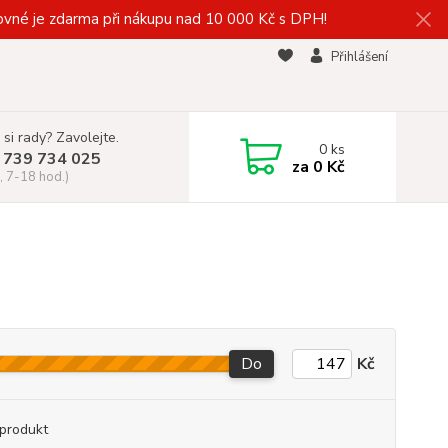
vné je zdarma při nákupu nad 10 000 Kč s DPH!
Přihlášení
 si rady? Zavolejte.
0
ks
 739 734 025
za
0 Kč
, 7-18 hod.)
Do
Kč
produkt