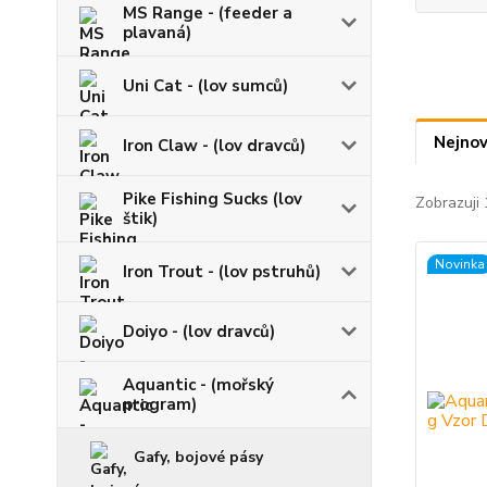
MS Range - (feeder a
plavaná)
Uni Cat - (lov sumců)
Nejnov
Iron Claw - (lov dravců)
Pike Fishing Sucks (lov
Zobrazuji 
štik)
Novinka
Iron Trout - (lov pstruhů)
Doiyo - (lov dravců)
Aquantic - (mořský
program)
Gafy, bojové pásy