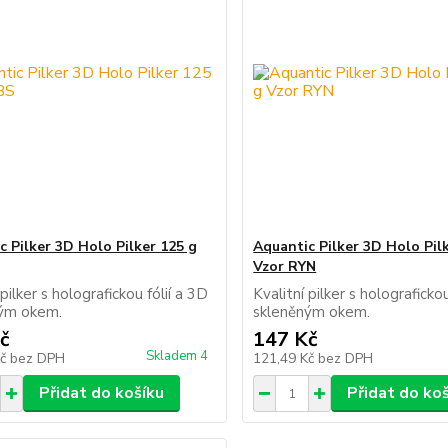
c Pilker 3D Holo Pilker 125 g
Aquantic Pilker 3D Holo Pil
Vzor RYN
 pilker s holografickou fólií a 3D
Kvalitní pilker s holografickou
ěným okem.
skleněným okem.
č
147 Kč
Skladem 4
Kč
bez DPH
121,49 Kč
bez DPH
Přidat do košíku
Přidat do ko