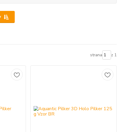
y
strana
z 1