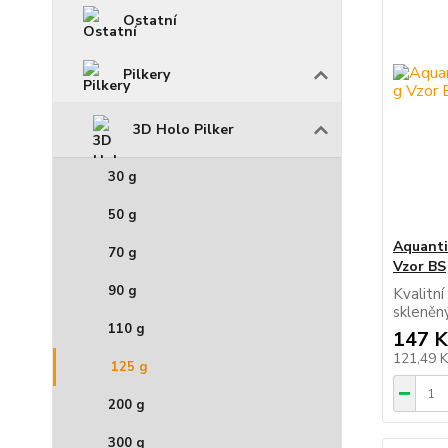
Ostatní
Pilkery
3D Holo Pilker
30 g
50 g
Aquanti
70 g
Vzor BS
90 g
Kvalitní
sklen
110 g
147 K
121,49 
125 g
200 g
300 g