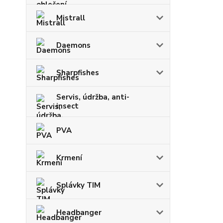
Mistrall
Daemons
Sharpfishes
Servis, údržba, anti-
insect
PVA
Krmení
Splávky TIM
Headbanger