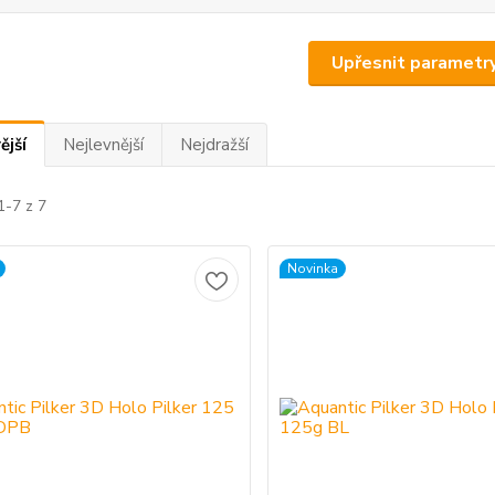
Upřesnit parametr
ější
Nejlevnější
Nejdražší
1-7 z 7
Novinka