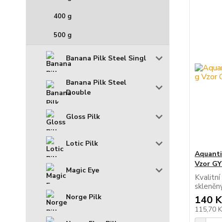
400 g
500 g
Banana Pilk Steel Singl
Banana Pilk Steel
Double
Gloss Pilk
Lotic Pilk
Aquanti
Vzor G
Magic Eye
Kvalitní
skleně
Norge Pilk
140 K
115,70 