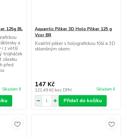
ker 125g BL
Aquantic Pilker 3D Holo Pilker 125 g
Vzor BR
grafickou
 záblesky a
Kvalitní pilker s holografickou fólií a 3D
i z větší
skleněným okem.
ý trojháček
t záseku.
ch před
hou
147 Kč
Skladem 8
Skladem 6
121,49 Kč
bez DPH
šíku
Přidat do košíku