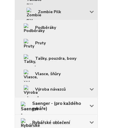
Zombie Pilk
Podběráky
Pruty
Tašky, pouzdra, boxy
Vlasce, šňůry
Výroba návazců
Saenger - (pro každého
rybáře)
Rybářské oblečení