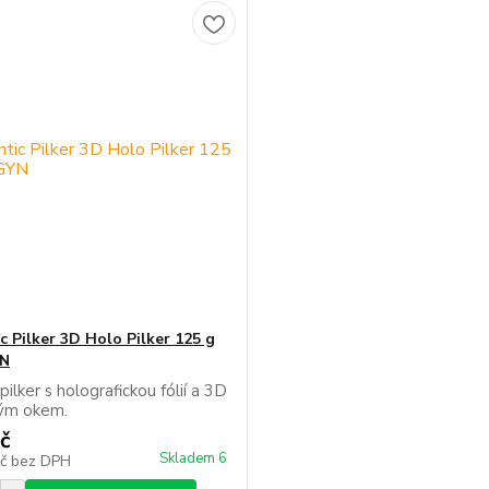
c Pilker 3D Holo Pilker 125 g
YN
 pilker s holografickou fólií a 3D
ným okem.
č
Skladem 6
Kč
bez DPH