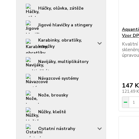
Háčky, olůvka, zátěže
Jigové hlavičky a stingery
Aquanti
Vzor D
Karabinky, obratlíky,
Kvalitní
kroužky
skleněn
úpravou
Navijáky, multiplikátory
Návazcové systémy
147 K
121,49 
Nože, brousky
Nůžky, kleště
Ostatní nástrahy