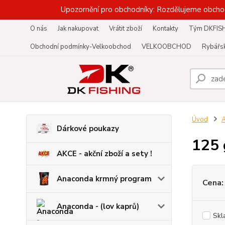
Upozornění pro obchodníky: Rozdělujeme obcho
O nás
Jak nakupovat
Vrátit zboží
Kontakty
Tým DKFIS
Obchodní podmínky-Velkoobchod
VELKOOBCHOD
Rybářsk
Úvod
A
Dárkové poukazy
125 
AKCE - akční zboží a sety !
Anaconda krmný program
Cena:
Anaconda - (lov kaprů)
Skl