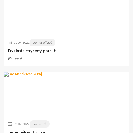
15
.
04
.
2022
Lov na přívlač
Dvakrát chycený pstruh
číst celé
02
.
02
.
2022
Lov kaprů
Jeden víkend v ráji