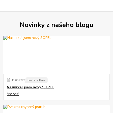
Novinky z našeho blogu
13
.
05
.
2026
Lov na splávek
Nasmrkal jsem nový SOPEL
číst celé