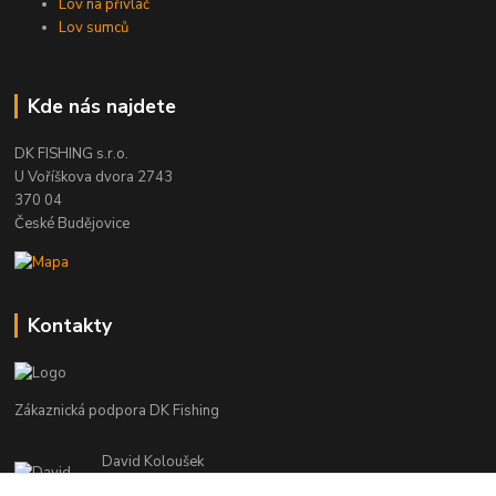
Lov na přívlač
Lov sumců
Kde nás najdete
DK FISHING s.r.o.
U Voříškova dvora 2743
370 04
České Budějovice
Kontakty
Zákaznická podpora DK Fishing
David Koloušek
+420 739 734 025