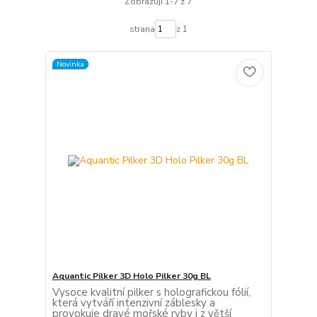
Zobrazuji 1-7 z 7
strana
z 1
Novinka
Aquantic Pilker 3D Holo Pilker 30g BL
Vysoce kvalitní pilker s holografickou fólií,
která vytváří intenzivní záblesky a
provokuje dravé mořské ryby i z větší