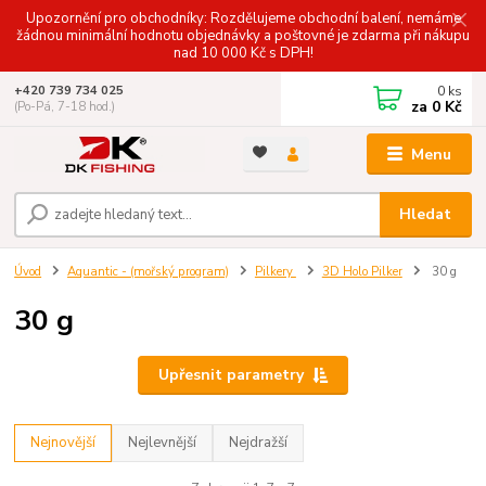
Upozornění pro obchodníky: Rozdělujeme obchodní balení, nemáme
žádnou minimální hodnotu objednávky a poštovné je zdarma při nákupu
nad 10 000 Kč s DPH!
0
ks
+420 739 734 025
za
0 Kč
(Po-Pá, 7-18 hod.)
Menu
Hledat
Úvod
Aquantic - (mořský program)
Pilkery
3D Holo Pilker
30 g
30 g
Upřesnit parametry
Nejnovější
Nejlevnější
Nejdražší