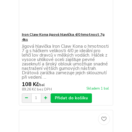
Iron Claw Kona jigová hlavička 4/0 hmotnost 7g
4ks
Jigová hlavička Iron Claw Kona o hmotnosti
7 g s háčkem velikosti 4/0 je ideální pro
lehčí lov dravců v mělkých vodách. Háček z
vysoce uhlíkové oceli zajišťuje pevné
zaseknutí a široký oblouk umožňuje snadné
nastražení větších gumových nástrah.
Drátová zarážka zamezuje jejich sklouznutí
při vedení. ...
108 Kč
/
bal
Skladem 1 bal
89,26 Kč
bez DPH
Přidat do košíku