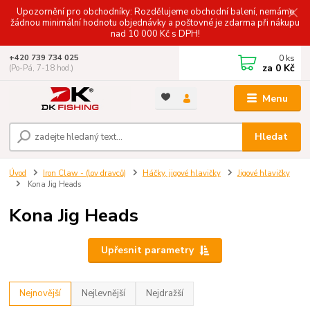
Upozornění pro obchodníky: Rozdělujeme obchodní balení, nemáme
žádnou minimální hodnotu objednávky a poštovné je zdarma při nákupu
nad 10 000 Kč s DPH!
0
ks
+420 739 734 025
za
0 Kč
(Po-Pá, 7-18 hod.)
Menu
Hledat
Úvod
Iron Claw - (lov dravců)
Háčky, jigové hlavičky
Jigové hlavičky
Kona Jig Heads
Kona Jig Heads
Upřesnit parametry
Nejnovější
Nejlevnější
Nejdražší