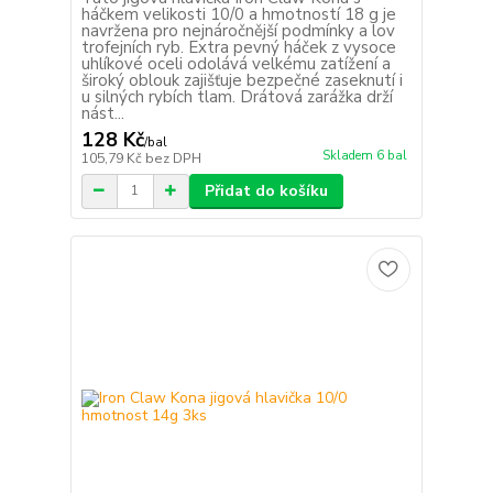
háčkem velikosti 10/0 a hmotností 18 g je
navržena pro nejnáročnější podmínky a lov
trofejních ryb. Extra pevný háček z vysoce
uhlíkové oceli odolává velkému zatížení a
široký oblouk zajišťuje bezpečné zaseknutí i
u silných rybích tlam. Drátová zarážka drží
nást...
128 Kč
/
bal
Skladem 6 bal
105,79 Kč
bez DPH
Přidat do košíku