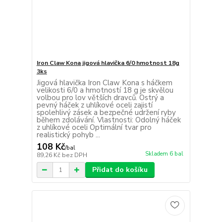
Iron Claw Kona jigová hlavička 6/0 hmotnost 18g
3ks
Jigová hlavička Iron Claw Kona s háčkem
velikosti 6/0 a hmotností 18 g je skvělou
volbou pro lov větších dravců. Ostrý a
pevný háček z uhlíkové oceli zajistí
spolehlivý zásek a bezpečné udržení ryby
během zdolávání. Vlastnosti: Odolný háček
z uhlíkové oceli Optimální tvar pro
realistický pohyb ...
108 Kč
/
bal
Skladem 6 bal
89,26 Kč
bez DPH
Přidat do košíku