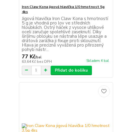
Iron Claw Kona jigová hlavička 1/0 hmotnost 5g
4ks
Jigová hlavička Iron Claw Kona s hmotností
5 g je vhodná pro lov ve středních
hloubkách. Ostrý háček z vysoce uhlíkové
oceli zaručuje spolehlivé zaseknutí. Díky
širšímu oblouku se nástraha lépe usazuje a
drátová zarážka ji fixuje proti sklouznutí.
Hlava je precizně vyvážená pro přirozený
pohyb nástr...
77 Kč
/
bal
Skladem 4 bal
63,64 Kč
bez DPH
Přidat do košíku