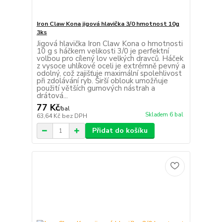
Iron Claw Kona jigová hlavička 3/0 hmotnost 10g
3ks
Jigová hlavička Iron Claw Kona o hmotnosti
10 g s háčkem velikosti 3/0 je perfektní
volbou pro cílený lov velkých dravců. Háček
z vysoce uhlíkové oceli je extrémně pevný a
odolný, což zajišťuje maximální spolehlivost
při zdolávání ryb. Širší oblouk umožňuje
použití větších gumových nástrah a
drátová...
77 Kč
/
bal
Skladem 6 bal
63,64 Kč
bez DPH
Přidat do košíku