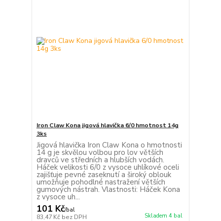
Iron Claw Kona jigová hlavička 6/0 hmotnost 14g
3ks
Jigová hlavička Iron Claw Kona o hmotnosti
14 g je skvělou volbou pro lov větších
dravců ve středních a hlubších vodách.
Háček velikosti 6/0 z vysoce uhlíkové oceli
zajišťuje pevné zaseknutí a široký oblouk
umožňuje pohodlné nastražení větších
gumových nástrah. Vlastnosti: Háček Kona
z vysoce uh...
101 Kč
/
bal
Skladem 4 bal
83,47 Kč
bez DPH