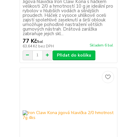
Jigová hlavička Iron Claw Kona s háčkem
velikosti 2/0 a hmotností 10 g je ideální pro
rybolov v hlubších vodách a silnějších
proudech. Háček z vysoce uhlíkové oceli
zajistí spolehlivé zaseknutí a širší oblouk
umožňuje pohodlné nastražení větších
gumových nástrah. Drátová zarážka
zabraňuje jejich skl...
77 Kč
/
bal
Skladem 6 bal
63,64 Kč
bez DPH
Přidat do košíku