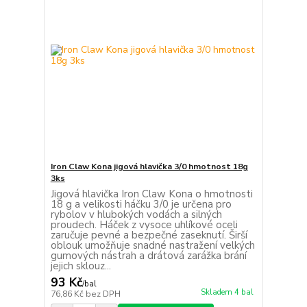
Iron Claw Kona jigová hlavička 3/0 hmotnost 18g
3ks
Jigová hlavička Iron Claw Kona o hmotnosti
18 g a velikosti háčku 3/0 je určena pro
rybolov v hlubokých vodách a silných
proudech. Háček z vysoce uhlíkové oceli
zaručuje pevné a bezpečné zaseknutí. Širší
oblouk umožňuje snadné nastražení velkých
gumových nástrah a drátová zarážka brání
jejich sklouz...
93 Kč
/
bal
Skladem 4 bal
76,86 Kč
bez DPH