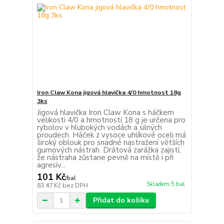
Iron Claw Kona jigová hlavička 4/0 hmotnost 18g
3ks
Jigová hlavička Iron Claw Kona s háčkem
velikosti 4/0 a hmotností 18 g je určena pro
rybolov v hlubokých vodách a silných
proudech. Háček z vysoce uhlíkové oceli má
široký oblouk pro snadné nastražení větších
gumových nástrah. Drátová zarážka zajistí,
že nástraha zůstane pevně na místě i při
agresiv...
101 Kč
/
bal
Skladem 5 bal
83,47 Kč
bez DPH
Přidat do košíku