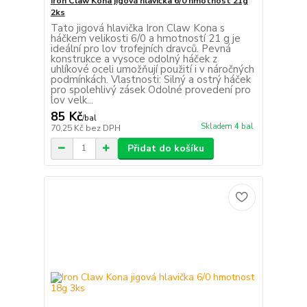
Iron Claw Kona jigová hlavička 6/0 hmotnost 21g
2ks
Tato jigová hlavička Iron Claw Kona s
háčkem velikosti 6/0 a hmotností 21 g je
ideální pro lov trofejních dravců. Pevná
konstrukce a vysoce odolný háček z
uhlíkové oceli umožňují použití i v náročných
podmínkách. Vlastnosti: Silný a ostrý háček
pro spolehlivý zásek Odolné provedení pro
lov velk...
85 Kč
/
bal
Skladem 4 bal
70,25 Kč
bez DPH
Přidat do košíku