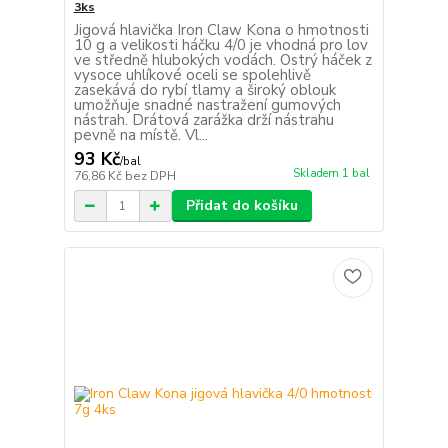
3ks
Jigová hlavička Iron Claw Kona o hmotnosti
10 g a velikosti háčku 4/0 je vhodná pro lov
ve středně hlubokých vodách. Ostrý háček z
vysoce uhlíkové oceli se spolehlivě
zasekává do rybí tlamy a široký oblouk
umožňuje snadné nastražení gumových
nástrah. Drátová zarážka drží nástrahu
pevně na místě. Vl...
93 Kč
/
bal
Skladem 1 bal
76,86 Kč
bez DPH
Přidat do košíku