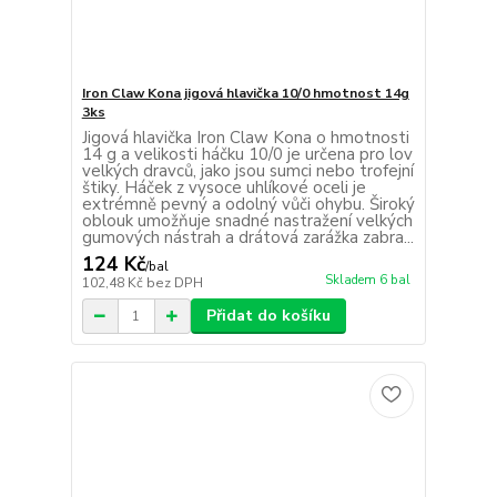
Iron Claw Kona jigová hlavička 10/0 hmotnost 14g
3ks
Jigová hlavička Iron Claw Kona o hmotnosti
14 g a velikosti háčku 10/0 je určena pro lov
velkých dravců, jako jsou sumci nebo trofejní
štiky. Háček z vysoce uhlíkové oceli je
extrémně pevný a odolný vůči ohybu. Široký
oblouk umožňuje snadné nastražení velkých
gumových nástrah a drátová zarážka zabra...
124 Kč
/
bal
Skladem 6 bal
102,48 Kč
bez DPH
Přidat do košíku