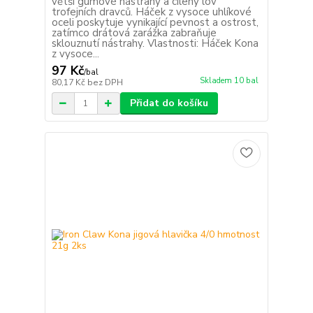
větší gumové nástrahy a cílený lov
trofejních dravců. Háček z vysoce uhlíkové
oceli poskytuje vynikající pevnost a ostrost,
zatímco drátová zarážka zabraňuje
sklouznutí nástrahy. Vlastnosti: Háček Kona
z vysoce...
97 Kč
/
bal
Skladem 10 bal
80,17 Kč
bez DPH
Přidat do košíku