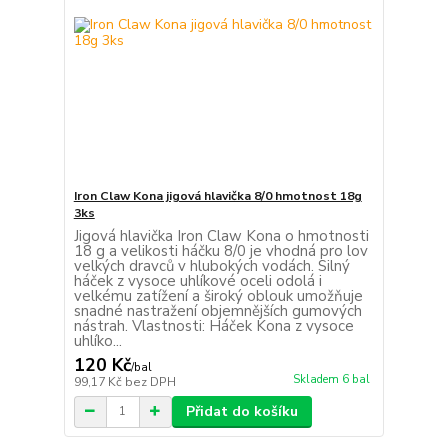
Iron Claw Kona jigová hlavička 8/0 hmotnost 18g
3ks
Jigová hlavička Iron Claw Kona o hmotnosti
18 g a velikosti háčku 8/0 je vhodná pro lov
velkých dravců v hlubokých vodách. Silný
háček z vysoce uhlíkové oceli odolá i
velkému zatížení a široký oblouk umožňuje
snadné nastražení objemnějších gumových
nástrah. Vlastnosti: Háček Kona z vysoce
uhlíko...
120 Kč
/
bal
Skladem 6 bal
99,17 Kč
bez DPH
Přidat do košíku