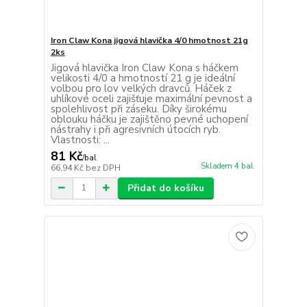
Iron Claw Kona jigová hlavička 4/0 hmotnost 21g
2ks
Jigová hlavička Iron Claw Kona s háčkem
velikosti 4/0 a hmotností 21 g je ideální
volbou pro lov velkých dravců. Háček z
uhlíkové oceli zajišťuje maximální pevnost a
spolehlivost při záseku. Díky širokému
oblouku háčku je zajištěno pevné uchopení
nástrahy i při agresivních útocích ryb.
Vlastnosti: ...
81 Kč
/
bal
Skladem 4 bal
66,94 Kč
bez DPH
Přidat do košíku