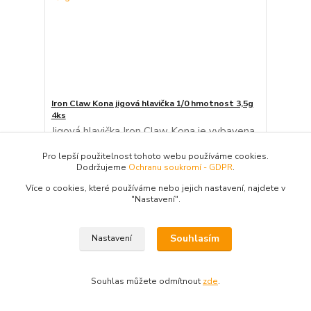
Iron Claw Kona jigová hlavička 1/0 hmotnost 3,5g
4ks
Jigová hlavička Iron Claw Kona je vybavena
ostrým háčkem z vysoce uhlíkové oceli,
který zajišťuje pevné zaseknutí v tlamě ryby.
Pro lepší použitelnost tohoto webu používáme cookies.
Širší oblouk háčku umožňuje snadnější
Dodržujeme
Ochranu soukromí - GDPR
.
nastražení gumových nástrah a lepší držení.
Drátová zarážka zabraňuje posunutí
Více o cookies, které používáme nebo jejich nastavení, najdete v
nástrahy při lovu. Hlava je dokonale
"N
astavení"
.
vyvážená pro optim...
73 Kč
/
bal
Skladem 6 bal
60,33 Kč
bez DPH
Souhlasím
Nastavení
Přidat do košíku
Souhlas můžete odmítnout
zde
.
strana
z 1