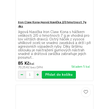
Iron Claw Kona jigová hlavička 2/0 hmotnost 7g
4ks
Jigová hlavička Iron Claw Kona s háčkem
velikosti 2/0 o hmotnosti 7 g je vhodná pro
lov větších dravců. Ostrý háček z vysoce
uhlíkové oceli se snadno zasekává a drží i při
agresivních výpadech ryby. Díky širšímu
oblouku je nastražení gumových nástrah
snadné a drátová zarážka zabraňuje jejich
posunut...
85 Kč
/
bal
Skladem 5 bal
70,25 Kč
bez DPH
Přidat do košíku