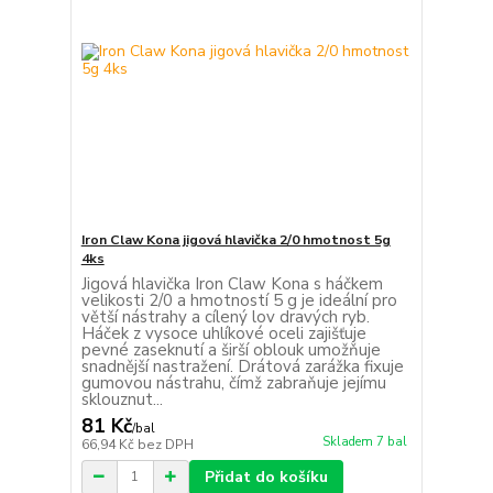
Iron Claw Kona jigová hlavička 2/0 hmotnost 5g
4ks
Jigová hlavička Iron Claw Kona s háčkem
velikosti 2/0 a hmotností 5 g je ideální pro
větší nástrahy a cílený lov dravých ryb.
Háček z vysoce uhlíkové oceli zajišťuje
pevné zaseknutí a širší oblouk umožňuje
snadnější nastražení. Drátová zarážka fixuje
gumovou nástrahu, čímž zabraňuje jejímu
sklouznut...
81 Kč
/
bal
Skladem 7 bal
66,94 Kč
bez DPH
Přidat do košíku