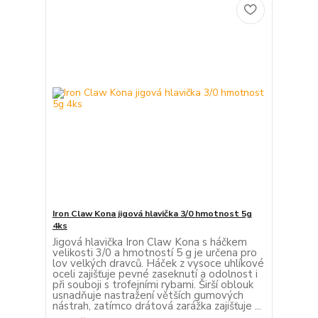
Iron Claw Kona jigová hlavička 3/0 hmotnost 5g
4ks
Jigová hlavička Iron Claw Kona s háčkem
velikosti 3/0 a hmotností 5 g je určena pro
lov velkých dravců. Háček z vysoce uhlíkové
oceli zajišťuje pevné zaseknutí a odolnost i
při souboji s trofejními rybami. Širší oblouk
usnadňuje nastražení větších gumových
nástrah, zatímco drátová zarážka zajišťuje ...