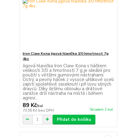
Iron Claw Kona jigová hlavička 3/0 hmotnost 7g
4ks
Jigová hlavička Iron Claw Kona s háčkem
velikosti 3/0 a hmotností 7 g je ideální pro
použití s většími gumovými nástrahami.
Ostrý a pevný háček z vysoce uhlíkové oceli
zajistí spolehlivé zaseknutí i při lovu silných
dravců. Díky širšímu oblouku a drátové
zarážce drží nástraha na místě i během
agresi...
89 Kč
/
bal
Skladem 2 bal
73,55 Kč
bez DPH
Přidat do košíku