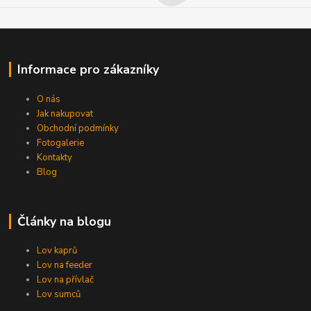
Informace pro zákazníky
O nás
Jak nakupovat
Obchodní podmínky
Fotogalerie
Kontakty
Blog
Články na blogu
Lov kaprů
Lov na feeder
Lov na přívlač
Lov sumců