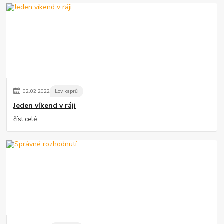
02
.
02
.
2022
Lov kaprů
Jeden víkend v ráji
číst celé