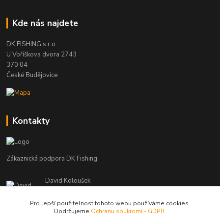
Kde nás najdete
DK FISHING s.r.o.
U Voříškova dvora 2743
370 04
České Budějovice
Kontakty
Zákaznická podpora DK Fishing
David Koloušek
+420 739 734 025
(Po-Pá, 7-18 hod.)
Pro lepší použitelnost tohoto webu používáme cookies.
Dodržujeme
Ochranu soukromí - GDPR
.
david@dkfishing.cz