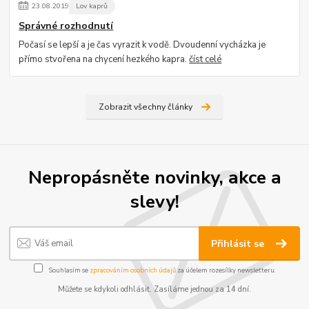
23
.
08
.
2019
Lov kaprů
Správné rozhodnutí
Počasí se lepší a je čas vyrazit k vodě. Dvoudenní vycházka je
přímo stvořena na chycení hezkého kapra.
číst celé
Zobrazit všechny články
Nepropásněte novinky, akce a
slevy!
Přihlásit se
Souhlasím se
zpracováním osobních údajů
za účelem rozesílky newsletteru.
Můžete se kdykoli odhlásit. Zasíláme jednou za 14 dní.