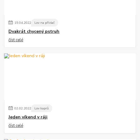
15
.
04
.
2022
Lov na přívlač
Dvakrát chycený pstruh
číst celé
02
.
02
.
2022
Lov kaprů
Jeden víkend v ráji
číst celé