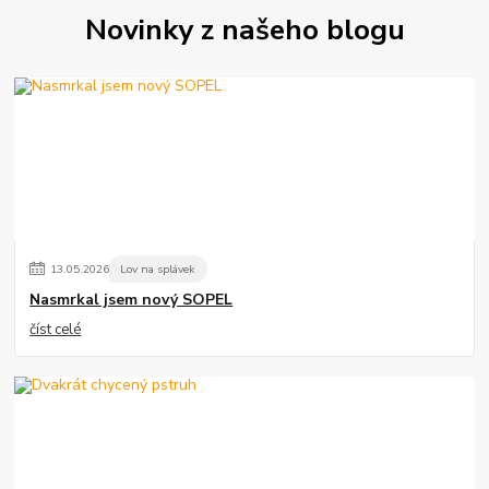
Novinky z našeho blogu
13
.
05
.
2026
Lov na splávek
Nasmrkal jsem nový SOPEL
číst celé