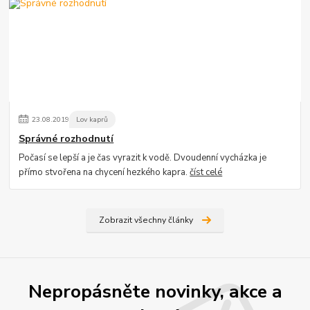
23
.
08
.
2019
Lov kaprů
Správné rozhodnutí
Počasí se lepší a je čas vyrazit k vodě. Dvoudenní vycházka je
přímo stvořena na chycení hezkého kapra.
číst celé
Zobrazit všechny články
Nepropásněte novinky, akce a