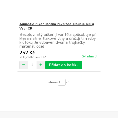
Aquantic Pilker Banana Pilk Steel Double 400 g
Vzor CR
Bezolovnatý pilker. Tvar těla způsobuje při
klesání silné, tlakové vlny a dráždí tím ryby
k útoku. Je vybaven dvěma trojháčky.
materiál: ocel
252 Kč
Skladem 3
208,26 Kč
bez DPH
Přidat do košíku
strana
z 1