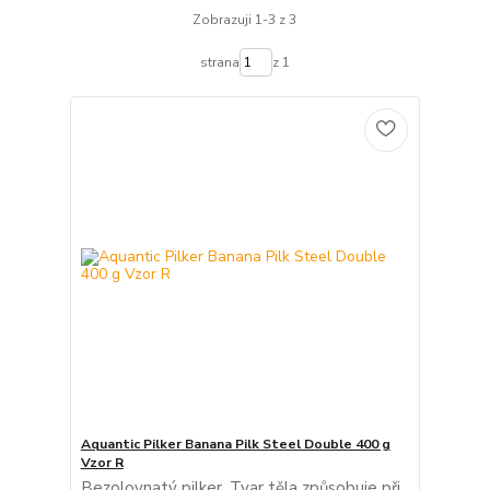
Zobrazuji 1-3 z 3
strana
z 1
Aquantic Pilker Banana Pilk Steel Double 400 g
Vzor R
Bezolovnatý pilker. Tvar těla způsobuje při