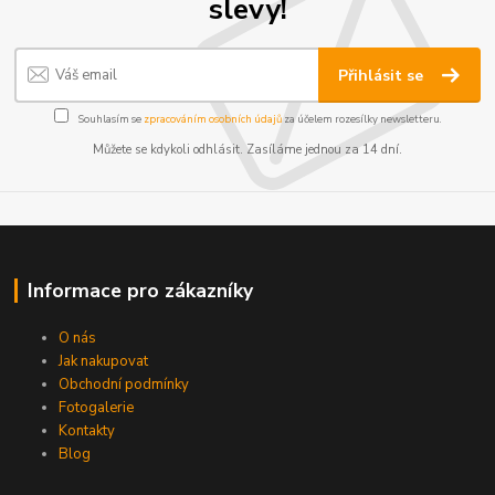
slevy!
Přihlásit se
Souhlasím se
zpracováním osobních údajů
za účelem rozesílky newsletteru.
Můžete se kdykoli odhlásit. Zasíláme jednou za 14 dní.
Informace pro zákazníky
O nás
Jak nakupovat
Obchodní podmínky
Fotogalerie
Kontakty
Blog