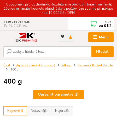
Upozornění pro obchodníky: Rozdělujeme obchodní balení, nemáme
žádnou minimální hodnotu objednávky a poštovné je zdarma při nákupu
nad 10 000 Kč s DPH!
0
ks
+420 739 734 025
za
0 Kč
(Po-Pá, 7-18 hod.)
Menu
Hledat
Úvod
Aquantic - (mořský program)
Pilkery
Banana Pilk Steel Double
400 g
400 g
Upřesnit parametry
Nejnovější
Nejlevnější
Nejdražší