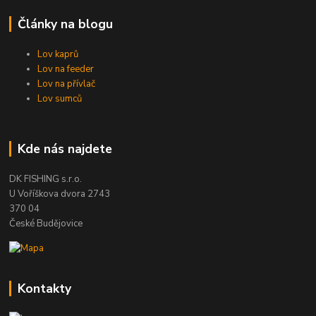
Články na blogu
Lov kaprů
Lov na feeder
Lov na přívlač
Lov sumců
Kde nás najdete
DK FISHING s.r.o.
U Voříškova dvora 2743
370 04
České Budějovice
Kontakty