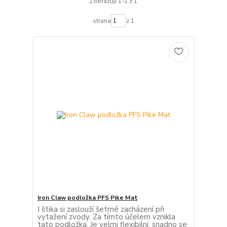
Zobrazuji 1-1 z 1
strana
z 1
Iron Claw podložka PFS Pike Mat
I štika si zaslouží šetrné zacházení při
vytažení zvody. Za tímto účelem vznikla
tato podložka. Je velmi flexibilní, snadno se