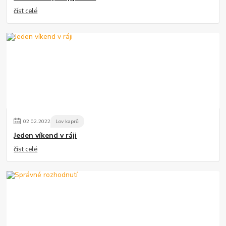
číst celé
02
.
02
.
2022
Lov kaprů
Jeden víkend v ráji
číst celé