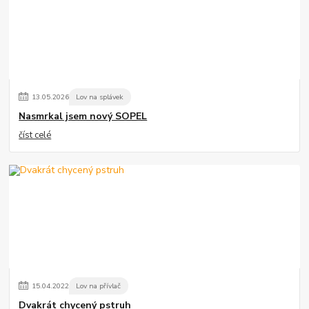
13
.
05
.
2026
Lov na splávek
Nasmrkal jsem nový SOPEL
číst celé
15
.
04
.
2022
Lov na přívlač
Dvakrát chycený pstruh