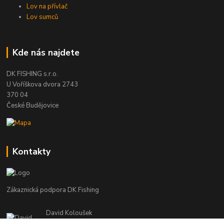
Lov na přívlač
Lov sumců
Kde nás najdete
DK FISHING s.r.o.
U Voříškova dvora 2743
370 04
České Budějovice
Kontakty
Zákaznická podpora DK Fishing
David Koloušek
+420 739 734 025