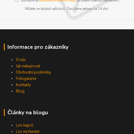
Souhlasím se
zpracováním osobních údajů
za účelem rozesílky newsletteru.
Můžete se kdykoli odhlásit. Zasíláme jednou za 14 dní.
Informace pro zákazníky
O nás
Jak nakupovat
Obchodní podmínky
Fotogalerie
Kontakty
Blog
Články na blogu
Lov kaprů
Lov na feeder