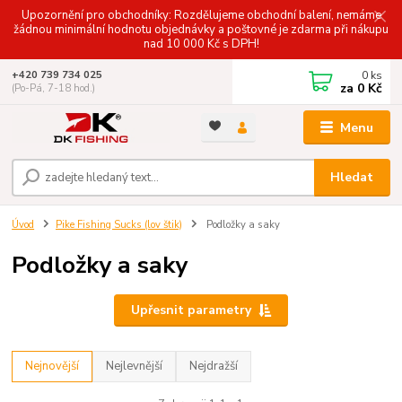
Upozornění pro obchodníky: Rozdělujeme obchodní balení, nemáme
žádnou minimální hodnotu objednávky a poštovné je zdarma při nákupu
nad 10 000 Kč s DPH!
0
ks
+420 739 734 025
za
0 Kč
(Po-Pá, 7-18 hod.)
Menu
Hledat
Úvod
Pike Fishing Sucks (lov štik)
Podložky a saky
Podložky a saky
Upřesnit parametry
Nejnovější
Nejlevnější
Nejdražší