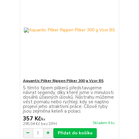
Aquantic Pilker Rippen Pilker 300 g Vzor BS
S tímto tipem pilkerů představujeme
návrat legendy, díky které jsme v minulosti
dosáhli úžasných úlovků. Nástrahu můžeme
vést pomalu nebo rychleji, kdy se naplno
projeví jeho atraktivní práce. Cílové ryby
jsou zejména keleři a polaci.
357 Kč
/
ks
Skladem 4 ks
295,04 Kč
bez DPH
Přidat do košíku