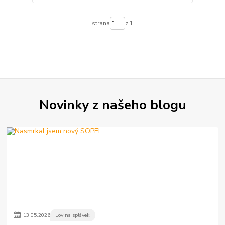
strana
z 1
Novinky z našeho blogu
13
.
05
.
2026
Lov na splávek