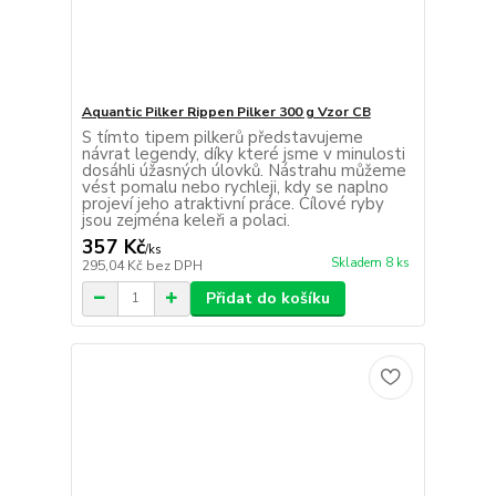
Aquantic Pilker Rippen Pilker 300 g Vzor CB
S tímto tipem pilkerů představujeme
návrat legendy, díky které jsme v minulosti
dosáhli úžasných úlovků. Nástrahu můžeme
vést pomalu nebo rychleji, kdy se naplno
projeví jeho atraktivní práce. Cílové ryby
jsou zejména keleři a polaci.
357 Kč
/
ks
Skladem 8 ks
295,04 Kč
bez DPH
Přidat do košíku