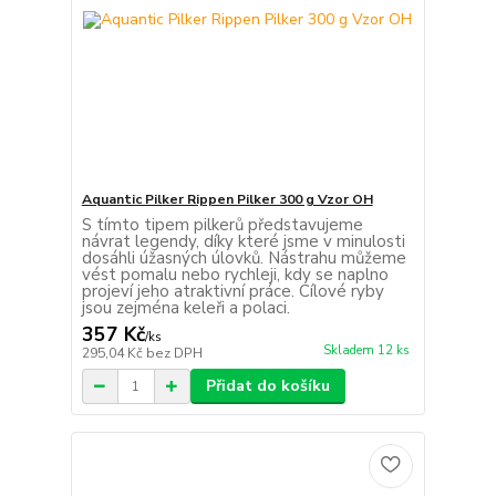
Aquantic Pilker Rippen Pilker 300 g Vzor OH
S tímto tipem pilkerů představujeme
návrat legendy, díky které jsme v minulosti
dosáhli úžasných úlovků. Nástrahu můžeme
vést pomalu nebo rychleji, kdy se naplno
projeví jeho atraktivní práce. Cílové ryby
jsou zejména keleři a polaci.
357 Kč
/
ks
Skladem 12 ks
295,04 Kč
bez DPH
Přidat do košíku