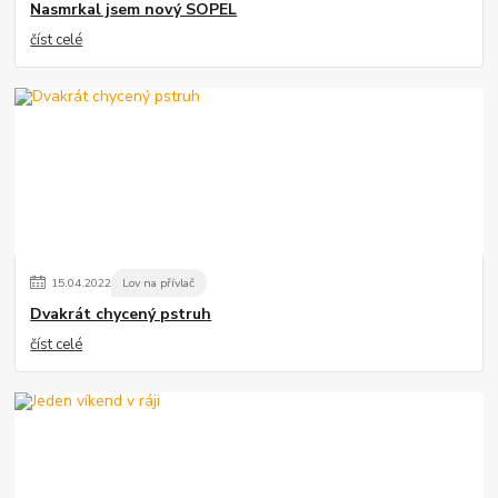
Nasmrkal jsem nový SOPEL
číst celé
15
.
04
.
2022
Lov na přívlač
Dvakrát chycený pstruh
číst celé