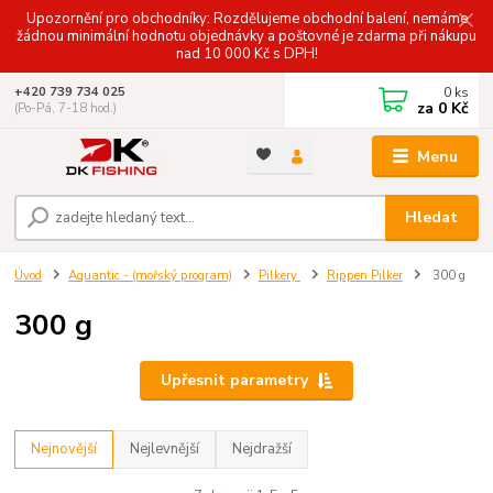
Upozornění pro obchodníky: Rozdělujeme obchodní balení, nemáme
žádnou minimální hodnotu objednávky a poštovné je zdarma při nákupu
nad 10 000 Kč s DPH!
0
ks
+420 739 734 025
za
0 Kč
(Po-Pá, 7-18 hod.)
Menu
Hledat
Úvod
Aquantic - (mořský program)
Pilkery
Rippen Pilker
300 g
300 g
Upřesnit parametry
Nejnovější
Nejlevnější
Nejdražší