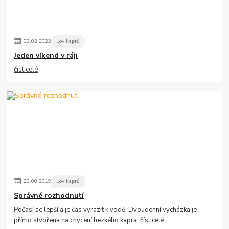
02
.
02
.
2022
Lov kaprů
Jeden víkend v ráji
číst celé
23
.
08
.
2019
Lov kaprů
Správné rozhodnutí
Počasí se lepší a je čas vyrazit k vodě. Dvoudenní vycházka je
přímo stvořena na chycení hezkého kapra.
číst celé