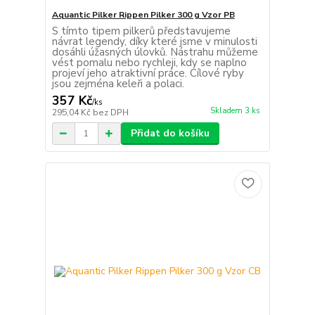
Aquantic Pilker Rippen Pilker 300 g Vzor PB
S tímto tipem pilkerů představujeme
návrat legendy, díky které jsme v minulosti
dosáhli úžasných úlovků. Nástrahu můžeme
vést pomalu nebo rychleji, kdy se naplno
projeví jeho atraktivní práce. Cílové ryby
jsou zejména keleři a polaci.
357 Kč
/
ks
Skladem 3 ks
295,04 Kč
bez DPH
Přidat do košíku