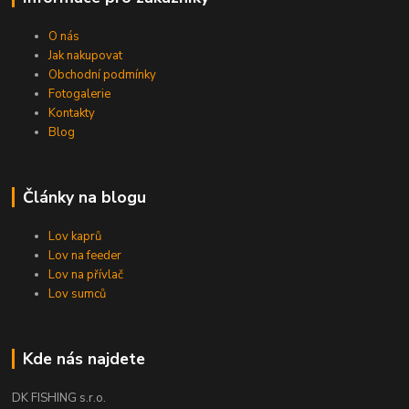
O nás
Jak nakupovat
Obchodní podmínky
Fotogalerie
Kontakty
Blog
Články na blogu
Lov kaprů
Lov na feeder
Lov na přívlač
Lov sumců
Kde nás najdete
DK FISHING s.r.o.