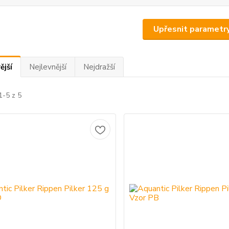
Upřesnit parametr
ější
Nejlevnější
Nejdražší
1-5 z 5