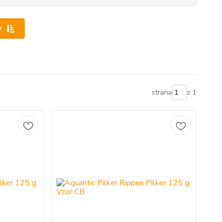
y
strana
z 1