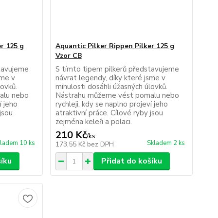
er 125 g
Aquantic Pilker Rippen Pilker 125 g
Vzor CB
stavujeme
S tímto tipem pilkerů představujeme
sme v
návrat legendy, díky které jsme v
lovků.
minulosti dosáhli úžasných úlovků.
alu nebo
Nástrahu můžeme vést pomalu nebo
í jeho
rychleji, kdy se naplno projeví jeho
 jsou
atraktivní práce. Cílové ryby jsou
zejména keleři a polaci.
210 Kč
/
ks
ladem 10 ks
Skladem 2 ks
173,55 Kč
bez DPH
šíku
Přidat do košíku