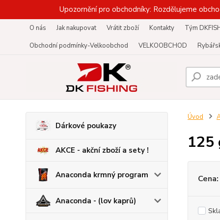
Upozornění pro obchodníky: Rozdělujeme obcho
O nás
Jak nakupovat
Vrátit zboží
Kontakty
Tým DKFIS
Obchodní podmínky-Velkoobchod
VELKOOBCHOD
Rybářsk
Úvod
A
Dárkové poukazy
125 
AKCE - akční zboží a sety !
Anaconda krmný program
Cena:
Anaconda - (lov kaprů)
Skl