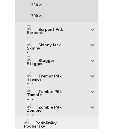
250 g
300 g
Serpent Pilk
Skinny Jack
Stagger
Tremor Pilk
Tumble Pilk
Zombie Pilk
Podběráky