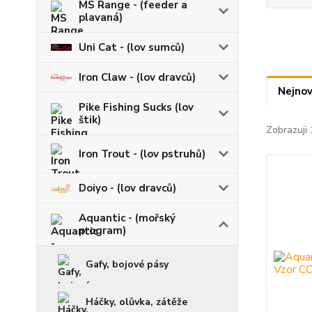
MS Range - (feeder a
plavaná)
Uni Cat - (lov sumců)
Iron Claw - (lov dravců)
Nejnov
Pike Fishing Sucks (lov
štik)
Zobrazuji 
Iron Trout - (lov pstruhů)
Doiyo - (lov dravců)
Aquantic - (mořský
program)
Gafy, bojové pásy
Háčky, olůvka, zátěže