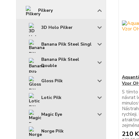
Pilkery
3D Holo Pilker
Banana Pilk Steel Singl
Banana Pilk Steel
Double
Aquanti
Gloss Pilk
Vzor O
S tímto
návrat l
Lotic Pilk
minulost
Nástra
rychleji
Magic Eye
atraktiv
zejména 
Norge Pilk
210 K