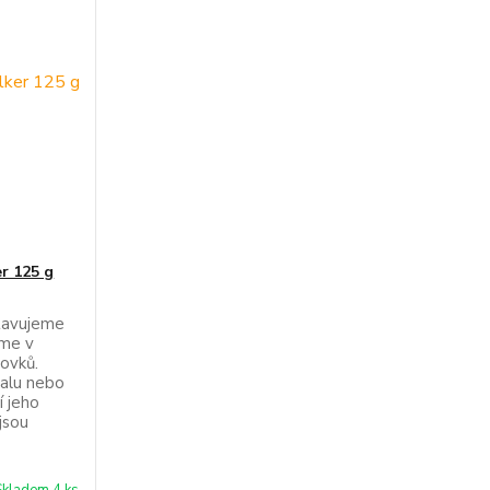
er 125 g
stavujeme
sme v
lovků.
alu nebo
í jeho
 jsou