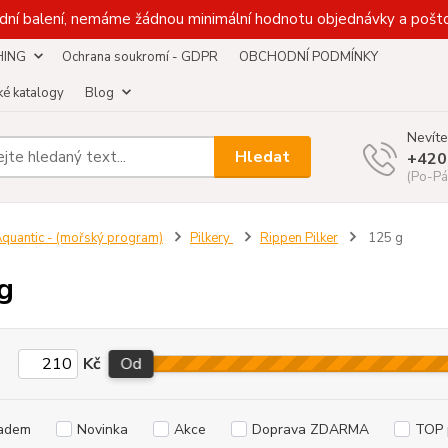
dní balení, nemáme žádnou minimální hodnotu objednávky a pošto
HING
Ochrana soukromí - GDPR
OBCHODNÍ PODMÍNKY
é katalogy
Blog
Nevíte
Hledat
+420
(Po-Pá
quantic - (mořský program)
Pilkery
Rippen Pilker
125 g
g
Kč
Od
adem
Novinka
Akce
Doprava ZDARMA
TOP 