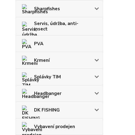
Sharpfishes
Servis, údržba, anti-
insect
PVA
Krmení
Splávky TIM
Headbanger
DK FISHING
Vybavení prodejen