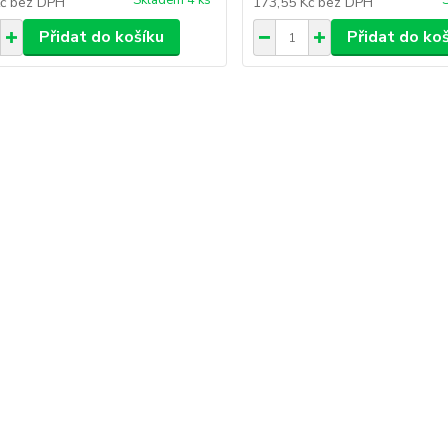
Skladem 4 ks
Kč
bez DPH
173,55 Kč
bez DPH
Přidat do košíku
Přidat do ko