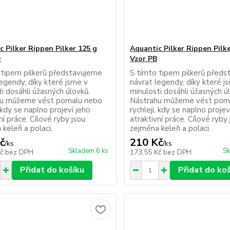
c Pilker Rippen Pilker 125 g
Aquantic Pilker Rippen Pilk
O
Vzor PB
 tipem pilkerů představujeme
S tímto tipem pilkerů před
egendy, díky které jsme v
návrat legendy, díky které j
i dosáhli úžasných úlovků.
minulosti dosáhli úžasných ú
hu můžeme vést pomalu nebo
Nástrahu můžeme vést pom
, kdy se naplno projeví jeho
rychleji, kdy se naplno projev
ní práce. Cílové ryby jsou
atraktivní práce. Cílové ryby
keleři a polaci.
zejména keleři a polaci.
č
210 Kč
/
ks
/
ks
Skladem 6 ks
Sk
Kč
bez DPH
173,55 Kč
bez DPH
Přidat do košíku
Přidat do ko