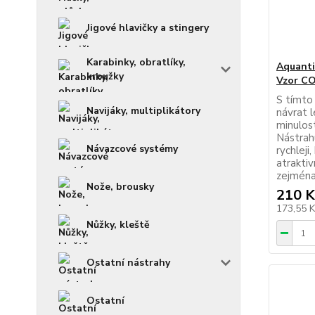
Jigové hlavičky a stingery
Karabinky, obratlíky,
Aquanti
kroužky
Vzor C
S tímto
Navijáky, multiplikátory
návrat l
minulost
Nástra
Návazcové systémy
rychleji
atraktiv
zejména 
Nože, brousky
210 K
173,55 
Nůžky, kleště
Ostatní nástrahy
Ostatní