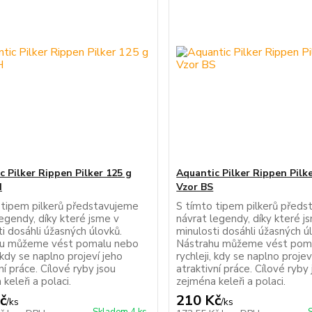
c Pilker Rippen Pilker 125 g
Aquantic Pilker Rippen Pilk
H
Vzor BS
 tipem pilkerů představujeme
S tímto tipem pilkerů před
egendy, díky které jsme v
návrat legendy, díky které j
i dosáhli úžasných úlovků.
minulosti dosáhli úžasných ú
hu můžeme vést pomalu nebo
Nástrahu můžeme vést pom
, kdy se naplno projeví jeho
rychleji, kdy se naplno projev
ní práce. Cílové ryby jsou
atraktivní práce. Cílové ryby
keleři a polaci.
zejména keleři a polaci.
č
210 Kč
/
ks
/
ks