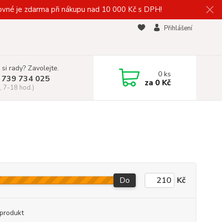
vné je zdarma při nákupu nad 10 000 Kč s DPH!
Přihlášení
 si rady? Zavolejte.
0
ks
 739 734 025
za
0 Kč
, 7-18 hod.)
Do
Kč
produkt