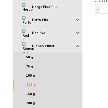
173,55 
Norge Fluo Pilk
Perfo Pilk
Red Eye
Rippen Pilker
50 g
75 g
100 g
125 g
150 g
200 g