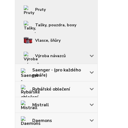
Pruty
Tašky, pouzdra, boxy
Vlasce, šňůry
Výroba návazců
Saenger - (pro každého
rybáře)
Rybářské oblečení
Mistrall
Daemons