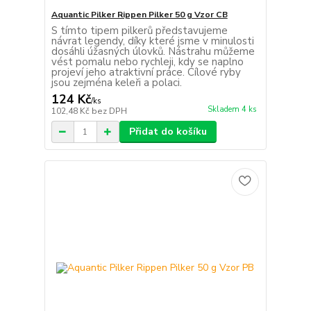
Aquantic Pilker Rippen Pilker 50 g Vzor CB
S tímto tipem pilkerů představujeme
návrat legendy, díky které jsme v minulosti
dosáhli úžasných úlovků. Nástrahu můžeme
vést pomalu nebo rychleji, kdy se naplno
projeví jeho atraktivní práce. Cílové ryby
jsou zejména keleři a polaci.
124 Kč
/
ks
Skladem 4 ks
102,48 Kč
bez DPH
Přidat do košíku