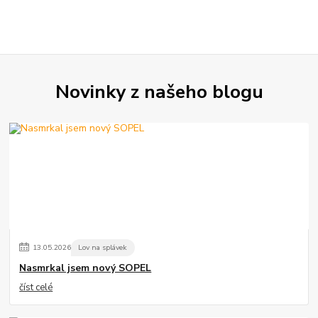
Novinky z našeho blogu
13
.
05
.
2026
Lov na splávek
Nasmrkal jsem nový SOPEL
číst celé