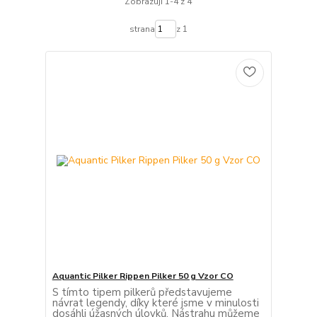
Zobrazuji 1-4 z 4
strana
z 1
Aquantic Pilker Rippen Pilker 50 g Vzor CO
S tímto tipem pilkerů představujeme
návrat legendy, díky které jsme v minulosti
dosáhli úžasných úlovků. Nástrahu můžeme