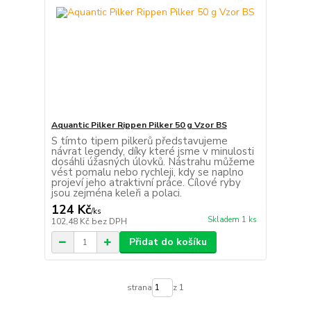
Aquantic Pilker Rippen Pilker 50 g Vzor BS
S tímto tipem pilkerů představujeme
návrat legendy, díky které jsme v minulosti
dosáhli úžasných úlovků. Nástrahu můžeme
vést pomalu nebo rychleji, kdy se naplno
projeví jeho atraktivní práce. Cílové ryby
jsou zejména keleři a polaci.
124 Kč
/
ks
Skladem 1 ks
102,48 Kč
bez DPH
Přidat do košíku
strana
z 1