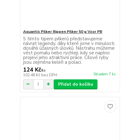
Aquantic Pilker Rippen Pilker 50 g Vzor PB
S tímto tipem pilkerů představujeme
návrat legendy, díky které jsme v minulosti
dosáhli úžasných úlovků. Nástrahu můžeme
vést pomalu nebo rychleji, kdy se naplno
projeví jeho atraktivní práce. Cílové ryby
jsou zejména keleři a polaci.
124 Kč
/
ks
Skladem 7 ks
102,48 Kč
bez DPH
Přidat do košíku