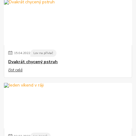
15
.
04
.
2022
Lov na přívlač
Dvakrát chycený pstruh
číst celé