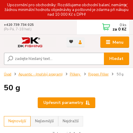
Upozornění pro obchodníky: Rozdělujeme obchodní balení, nemáme
žádnou minimální hodnotu objednávky a poštovné je zdarma při nákupu
nad 10 000 Kč s DPH!
0
ks
+420 739 734 025
za
0 Kč
(Po-Pá, 7-18 hod.)
Menu
Hledat
Úvod
Aquantic - (mořský program)
Pilkery
Rippen Pilker
50 g
50 g
Upřesnit parametry
Nejnovější
Nejlevnější
Nejdražší