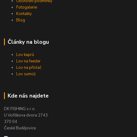
Obchodní podmínky
Fotogalerie
Kontakty
Blog
Články na blogu
Lov kaprů
Lov na feeder
Lov na přívlač
Lov sumců
Kde nás najdete
DK FISHING s.r.o.
U Voříškova dvora 2743
370 04
České Budějovice