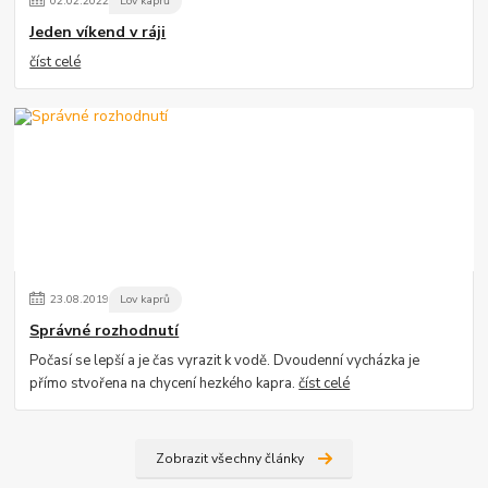
02
.
02
.
2022
Lov kaprů
Jeden víkend v ráji
číst celé
23
.
08
.
2019
Lov kaprů
Správné rozhodnutí
Počasí se lepší a je čas vyrazit k vodě. Dvoudenní vycházka je
přímo stvořena na chycení hezkého kapra.
číst celé
Zobrazit všechny články