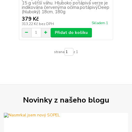
15 g větší váhu. Hluboko potápivá verze je
indikována červenýma očima.potápivýDeep
(hluboký) 18cm, 180g
379 Kč
Skladem 1
313,22 Kč
bez DPH
Přidat do košíku
strana
z 1
Novinky z našeho blogu