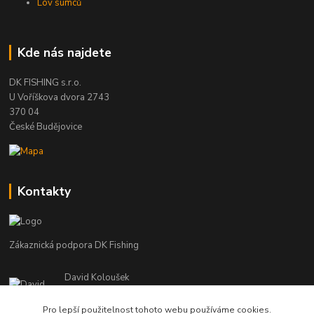
Lov sumců
Kde nás najdete
DK FISHING s.r.o.
U Voříškova dvora 2743
370 04
České Budějovice
Kontakty
Zákaznická podpora DK Fishing
David Koloušek
+420 739 734 025
(Po-Pá, 7-18 hod.)
Pro lepší použitelnost tohoto webu používáme cookies.