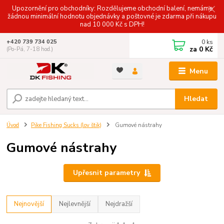
Upozornění pro obchodníky: Rozdělujeme obchodní balení, nemáme
žádnou minimální hodnotu objednávky a poštovné je zdarma při nákupu
nad 10 000 Kč s DPH!
0
ks
+420 739 734 025
za
0 Kč
(Po-Pá, 7-18 hod.)
Menu
Hledat
Úvod
Pike Fishing Sucks (lov štik)
Gumové nástrahy
Gumové nástrahy
Upřesnit parametry
Nejnovější
Nejlevnější
Nejdražší