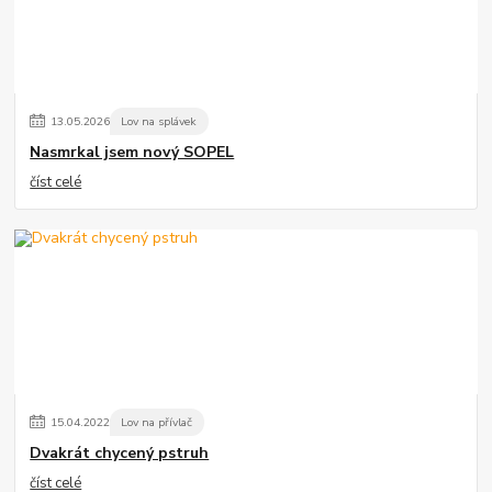
13
.
05
.
2026
Lov na splávek
Nasmrkal jsem nový SOPEL
číst celé
15
.
04
.
2022
Lov na přívlač
Dvakrát chycený pstruh
číst celé