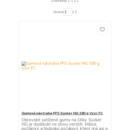
Zobrazuji 1-1 z 1
strana
z 1
Gumová nástraha PFS Sucker NG 180 g Vzor FC
Obrovské zatížené gumy na štiky. Sucker
NG je dodáván ve dvou verzích. Mělce
potápivý a hluboko potápivý, který má asi o