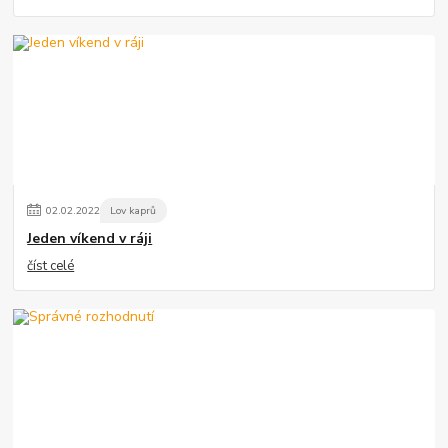
02
.
02
.
2022
Lov kaprů
Jeden víkend v ráji
číst celé