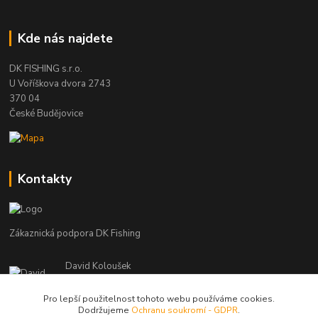
Kde nás najdete
DK FISHING s.r.o.
U Voříškova dvora 2743
370 04
České Budějovice
Kontakty
Zákaznická podpora DK Fishing
David Koloušek
+420 739 734 025
(Po-Pá, 7-18 hod.)
Pro lepší použitelnost tohoto webu používáme cookies.
Dodržujeme
Ochranu soukromí - GDPR
.