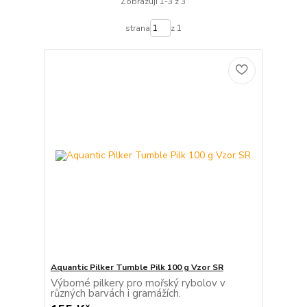
Zobrazuji 1-3 z 3
strana
z 1
Aquantic Pilker Tumble Pilk 100 g Vzor SR
Výborné pilkery pro mořský rybolov v
různých barvách i gramážích.