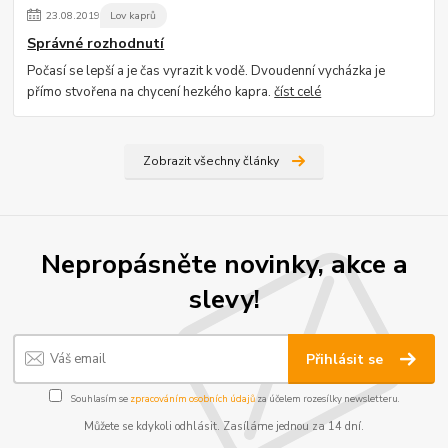
23
.
08
.
2019
Lov kaprů
Správné rozhodnutí
Počasí se lepší a je čas vyrazit k vodě. Dvoudenní vycházka je
přímo stvořena na chycení hezkého kapra.
číst celé
Zobrazit všechny články
Nepropásněte novinky, akce a
slevy!
Přihlásit se
Souhlasím se
zpracováním osobních údajů
za účelem rozesílky newsletteru.
Můžete se kdykoli odhlásit. Zasíláme jednou za 14 dní.