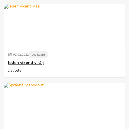
02
.
02
.
2022
Lov kaprů
Jeden víkend v ráji
číst celé