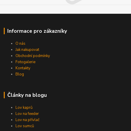
Informace pro zákazníky
O nás
Jak nakupovat
Obchodní podmínky
Fotogalerie
Kontakty
Blog
Články na blogu
Lov kaprů
Lov na feeder
Lov na přívlač
Lov sumců