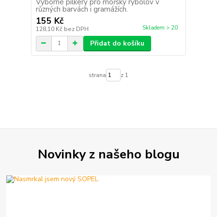
Výborné pilkery pro mořský rybolov v
různých barvách i gramážích.
155 Kč
Skladem > 20
128,10 Kč
bez DPH
Přidat do košíku
strana
z 1
Novinky z našeho blogu