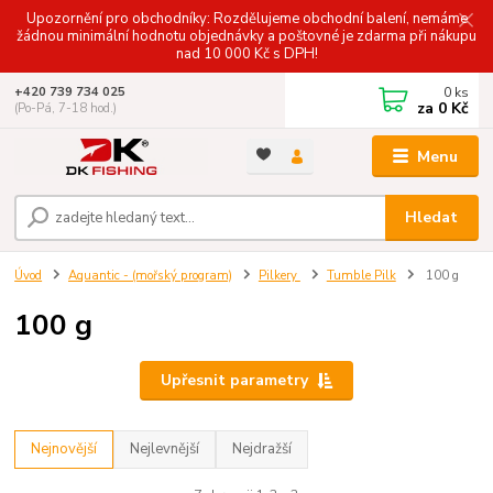
Upozornění pro obchodníky: Rozdělujeme obchodní balení, nemáme
žádnou minimální hodnotu objednávky a poštovné je zdarma při nákupu
nad 10 000 Kč s DPH!
0
ks
+420 739 734 025
za
0 Kč
(Po-Pá, 7-18 hod.)
Menu
Hledat
Úvod
Aquantic - (mořský program)
Pilkery
Tumble Pilk
100 g
100 g
Upřesnit parametry
Nejnovější
Nejlevnější
Nejdražší