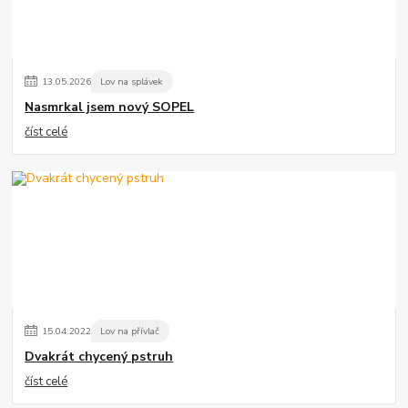
13
.
05
.
2026
Lov na splávek
Nasmrkal jsem nový SOPEL
číst celé
15
.
04
.
2022
Lov na přívlač
Dvakrát chycený pstruh
číst celé