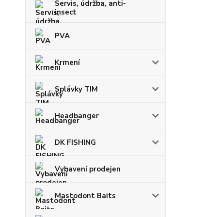
Servis, údržba, anti-
insect
PVA
Krmení
Splávky TIM
Headbanger
DK FISHING
Vybavení prodejen
Mastodont Baits