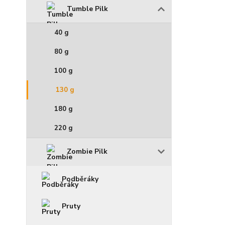
Tumble Pilk
40 g
80 g
100 g
130 g
180 g
220 g
Zombie Pilk
Podběráky
Pruty