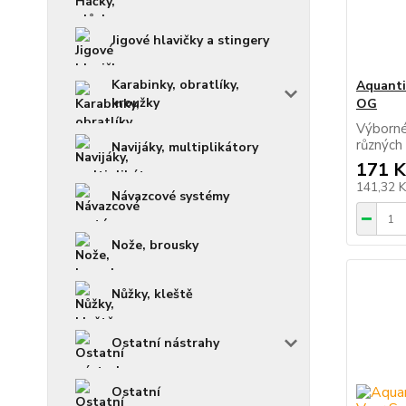
Jigové hlavičky a stingery
Karabinky, obratlíky,
Aquanti
kroužky
OG
Výborné
různých
Navijáky, multiplikátory
171 K
141,32 
Návazcové systémy
Nože, brousky
Nůžky, kleště
Ostatní nástrahy
Ostatní