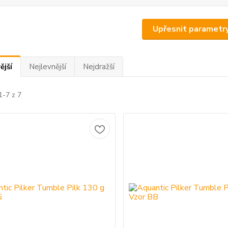
Upřesnit parametr
ější
Nejlevnější
Nejdražší
1-7 z 7