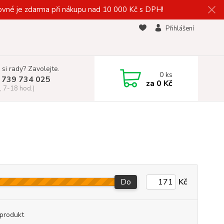
vné je zdarma při nákupu nad 10 000 Kč s DPH!
Přihlášení
 si rady? Zavolejte.
0
ks
 739 734 025
za
0 Kč
, 7-18 hod.)
Do
Kč
produkt