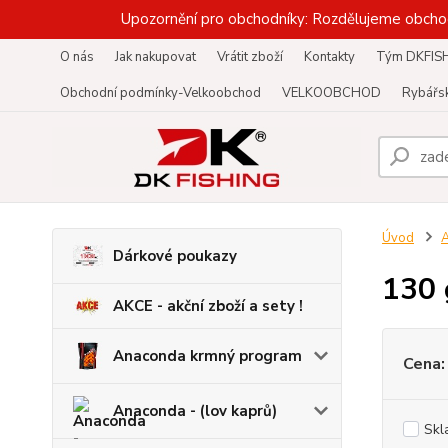
Upozornění pro obchodníky: Rozdělujeme obcho
O nás
Jak nakupovat
Vrátit zboží
Kontakty
Tým DKFIS
Obchodní podmínky-Velkoobchod
VELKOOBCHOD
Rybářsk
Úvod
A
Dárkové poukazy
130 
AKCE - akční zboží a sety !
Anaconda krmný program
Cena:
Anaconda - (lov kaprů)
Skl