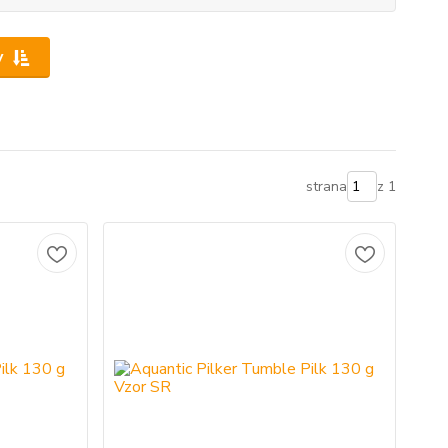
y
strana
z 1