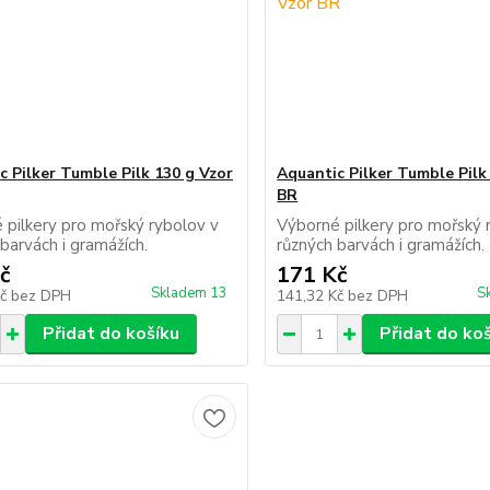
c Pilker Tumble Pilk 130 g Vzor
Aquantic Pilker Tumble Pilk
BR
 pilkery pro mořský rybolov v
Výborné pilkery pro mořský 
 barvách i gramážích.
různých barvách i gramážíc
č
171 Kč
Skladem 13
S
Kč
bez DPH
141,32 Kč
bez DPH
Přidat do košíku
Přidat do ko