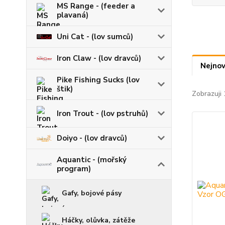
MS Range - (feeder a
plavaná)
Uni Cat - (lov sumců)
Iron Claw - (lov dravců)
Nejnov
Pike Fishing Sucks (lov
štik)
Zobrazuji 
Iron Trout - (lov pstruhů)
Doiyo - (lov dravců)
Aquantic - (mořský
program)
Gafy, bojové pásy
Háčky, olůvka, zátěže