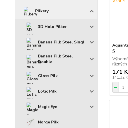
Pilkery
3D Holo Pilker
Banana Pilk Steel Singl
Aquanti
S
Banana Pilk Steel
Výborné
Double
různých
171 K
Gloss Pilk
141,32 
Lotic Pilk
Magic Eye
Norge Pilk