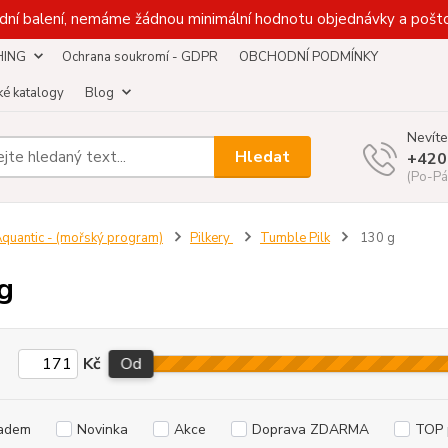
dní balení, nemáme žádnou minimální hodnotu objednávky a pošto
HING
Ochrana soukromí - GDPR
OBCHODNÍ PODMÍNKY
é katalogy
Blog
Nevíte
Hledat
+420
(Po-Pá
quantic - (mořský program)
Pilkery
Tumble Pilk
130 g
g
Kč
Od
adem
Novinka
Akce
Doprava ZDARMA
TOP 