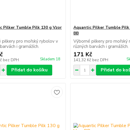
c Pilker Tumble Pilk 130 g Vzor
Aquantic Pilker Tumble Pilk
BB
 pilkery pro mořský rybolov v
Výborné pilkery pro mořský 
 barvách i gramážích.
různých barvách i gramáží
č
171 Kč
Skladem 18
S
Kč
bez DPH
141,32 Kč
bez DPH
Přidat do košíku
Přidat do ko