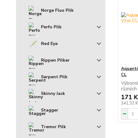
Norge Fluo Pilk
Perfo Pilk
Red Eye
Rippen Pilker
Aquanti
CL
Serpent Pilk
Výborné
různých
Skinny Jack
171 K
141,32 
Stagger
Tremor Pilk