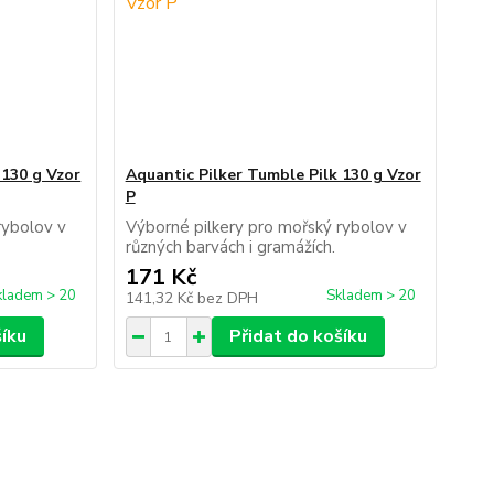
 130 g Vzor
Aquantic Pilker Tumble Pilk 130 g Vzor
P
rybolov v
Výborné pilkery pro mořský rybolov v
h.
různých barvách i gramážích.
171 Kč
kladem > 20
Skladem > 20
141,32 Kč
bez DPH
šíku
Přidat do košíku