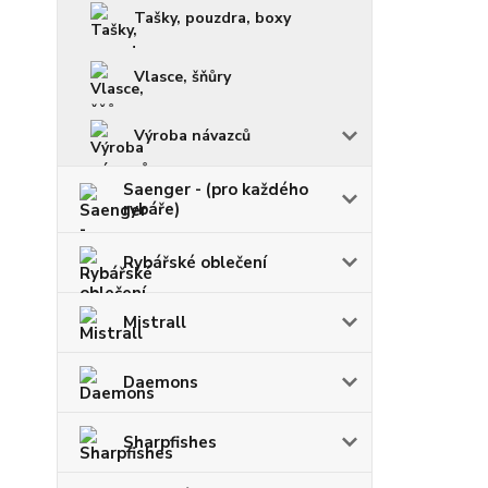
Tašky, pouzdra, boxy
Vlasce, šňůry
Výroba návazců
Saenger - (pro každého
rybáře)
Rybářské oblečení
Mistrall
Daemons
Sharpfishes