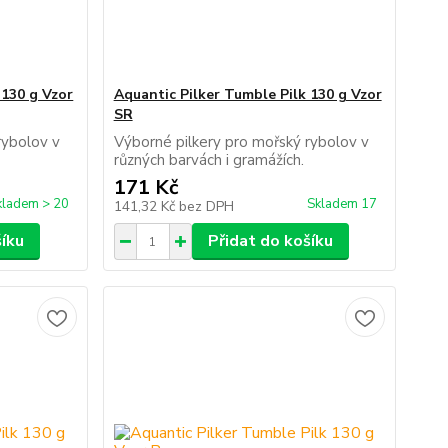
 130 g Vzor
Aquantic Pilker Tumble Pilk 130 g Vzor
SR
rybolov v
Výborné pilkery pro mořský rybolov v
ch.
různých barvách i gramážích.
171 Kč
kladem > 20
Skladem 17
141,32 Kč
bez DPH
šíku
Přidat do košíku