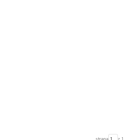
strana
z 1