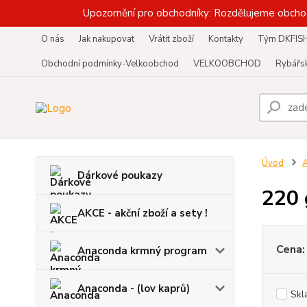
Upozornění pro obchodníky: Rozdělujeme obcho
O nás
Jak nakupovat
Vrátit zboží
Kontakty
Tým DKFIS
Obchodní podmínky-Velkoobchod
VELKOOBCHOD
Rybářsk
Úvod
A
Dárkové poukazy
220 
AKCE - akční zboží a sety !
Cena:
Anaconda krmný program
Anaconda - (lov kaprů)
Skl