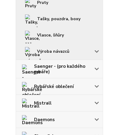
Pruty
Tašky, pouzdra, boxy
Vlasce, šňůry
Výroba návazců
Saenger - (pro každého
rybáře)
Rybářské oblečení
Mistrall
Daemons