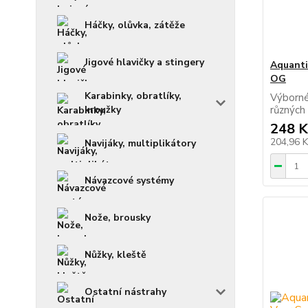
Háčky, olůvka, zátěže
Jigové hlavičky a stingery
Aquanti
OG
Karabinky, obratlíky,
Výborné
kroužky
různých
248 K
204,96 
Navijáky, multiplikátory
Návazcové systémy
Nože, brousky
Nůžky, kleště
Ostatní nástrahy