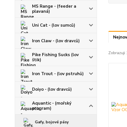
MS Range - (feeder a
plavaná)
Uni Cat - (lov sumců)
Nejnov
Iron Claw - (lov dravců)
Zobrazuji 
Pike Fishing Sucks (lov
štik)
Iron Trout - (lov pstruhů)
Doiyo - (lov dravců)
Aquantic - (mořský
program)
Gafy, bojové pásy