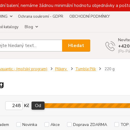
dní balení, nemáme žádnou minimální hodnotu objednávky a pošto
HING
Ochrana soukromí - GDPR
OBCHODNÍ PODMÍNKY
é katalogy
Blog
Nevíte
Hledat
+420
(Po-Pá
quantic - (mořský program)
Pilkery
Tumble Pilk
220 g
g
Kč
Od
adem
Novinka
Akce
Doprava ZDARMA
TOP 