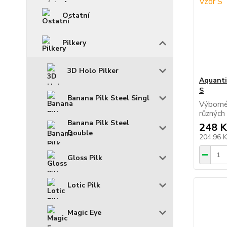
Ostatní
Pilkery
3D Holo Pilker
Aquanti
S
Banana Pilk Steel Singl
Výborné
různých
Banana Pilk Steel
248 K
Double
204,96 
Gloss Pilk
Lotic Pilk
Magic Eye