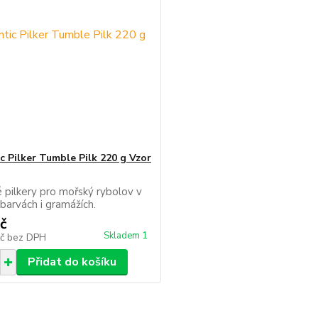
c Pilker Tumble Pilk 220 g Vzor
 pilkery pro mořský rybolov v
 barvách i gramážích.
č
Skladem 1
Kč
bez DPH
Přidat do košíku