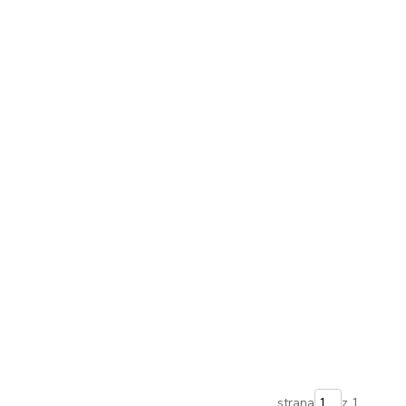
strana
z 1