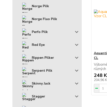
Norge Pilk
Norge Fluo Pilk
Perfo Pilk
Red Eye
Aquanti
Rippen Pilker
CL
Výborné
různých
Serpent Pilk
248 K
204,96 
Skinny Jack
Stagger