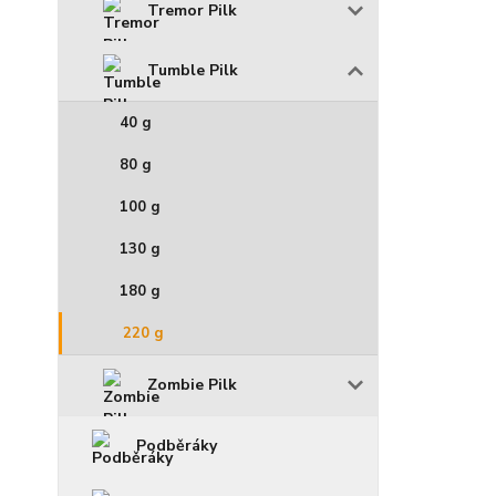
Tremor Pilk
Tumble Pilk
40 g
80 g
100 g
130 g
180 g
220 g
Zombie Pilk
Podběráky