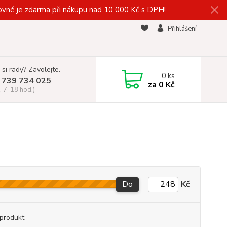
vné je zdarma při nákupu nad 10 000 Kč s DPH!
Přihlášení
 si rady? Zavolejte.
0
ks
 739 734 025
za
0 Kč
, 7-18 hod.)
Do
Kč
produkt