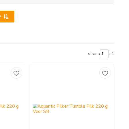
y
strana
z 1