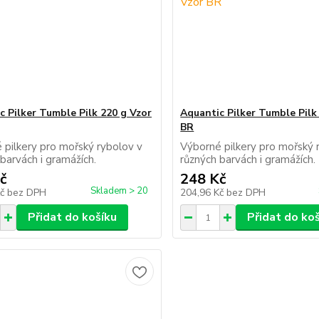
c Pilker Tumble Pilk 220 g Vzor
Aquantic Pilker Tumble Pilk
BR
 pilkery pro mořský rybolov v
Výborné pilkery pro mořský 
 barvách i gramážích.
různých barvách i gramážíc
č
248 Kč
Skladem > 20
Kč
bez DPH
204,96 Kč
bez DPH
Přidat do košíku
Přidat do ko