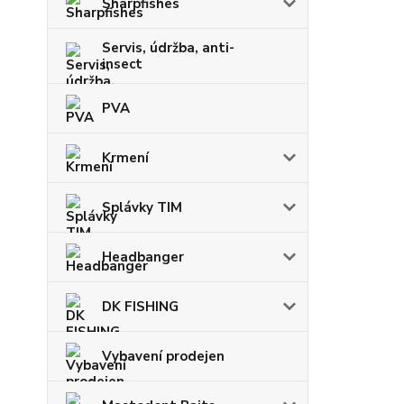
Sharpfishes
Servis, údržba, anti-
insect
PVA
Krmení
Splávky TIM
Headbanger
DK FISHING
Vybavení prodejen