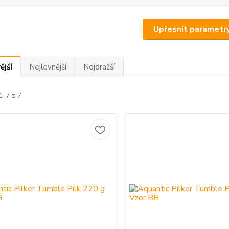
Upřesnit parametr
ější
Nejlevnější
Nejdražší
1-7 z 7