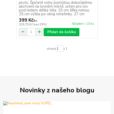
prutu. Špičaté nohy pomůžou dokonalému
ukotvení na lovném místě. určen pro lov
pod ledem délka těla: 25 cm šířka nohou:
25 cm výška po okraj rohatinky: 27 cm
399 Kč
/
ks
Skladem > 20 ks
329,75 Kč
bez DPH
Přidat do košíku
strana
z 1
Novinky z našeho blogu