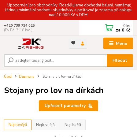
Upozornění pro obchodníky: Rozdělujeme obchodní balení, nemáme
žádnou minimální hodnotu objednávky a poštovné je zdarma při nákupu
nad 10 000 Kč s DPH!
0
ks
+420 739 734 025
za
0 Kč
(Po-Pá, 7-18 hod.)
Menu
Hledat
Úvod
Daemons
Stojany pro lov na dírkách
Stojany pro lov na dírkách
Upřesnit parametry
Nejnovější
Nejlevnější
Nejdražší