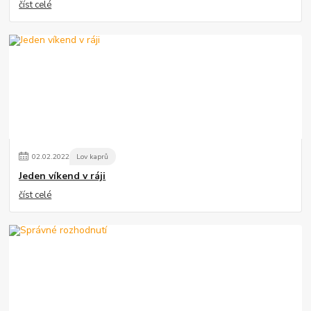
číst celé
02
.
02
.
2022
Lov kaprů
Jeden víkend v ráji
číst celé