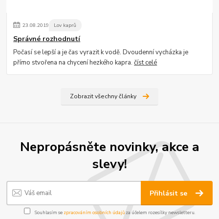
23
.
08
.
2019
Lov kaprů
Správné rozhodnutí
Počasí se lepší a je čas vyrazit k vodě. Dvoudenní vycházka je
přímo stvořena na chycení hezkého kapra.
číst celé
Zobrazit všechny články
Nepropásněte novinky, akce a
slevy!
Přihlásit se
Souhlasím se
zpracováním osobních údajů
za účelem rozesílky newsletteru.