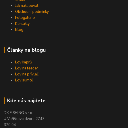
Jak nakupovat
Obchodní podmínky
Fotogalerie
Kontakty
Blog
Články na blogu
Lov kaprů
Lov na feeder
Lov na přívlač
Lov sumců
Kde nás najdete
DK FISHING s.r.o.
U Voříškova dvora 2743
370 04