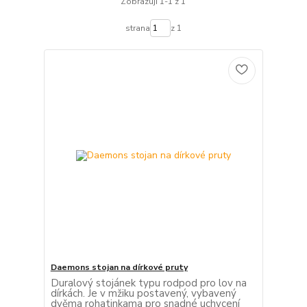
Zobrazuji 1-1 z 1
strana
z 1
Daemons stojan na dírkové pruty
Duralový stojánek typu rodpod pro lov na
dírkách. Je v mžiku postavený, vybavený
dvěma rohatinkama pro snadné uchycení