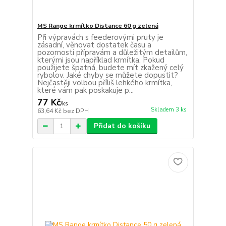
MS Range krmítko Distance 60 g zelená
Při výpravách s feederovými pruty je
zásadní, věnovat dostatek času a
pozornosti přípravám a důležitým detailům,
kterými jsou například krmítka. Pokud
použijete špatná, budete mít zkažený celý
rybolov. Jaké chyby se můžete dopustit?
Nejčastěji volbou příliš lehkého krmítka,
které vám pak poskakuje p...
77 Kč
/
ks
Skladem 3 ks
63,64 Kč
bez DPH
Přidat do košíku