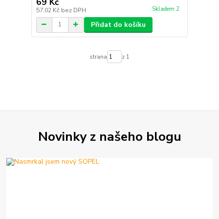
69 Kč
Skladem 2
57,02 Kč
bez DPH
Přidat do košíku
strana
z 1
Novinky z našeho blogu