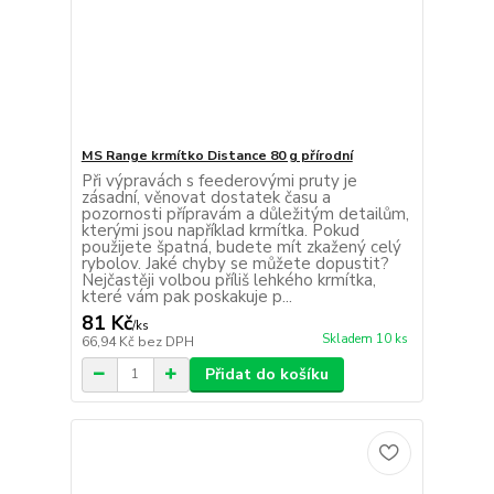
MS Range krmítko Distance 80 g přírodní
Při výpravách s feederovými pruty je
zásadní, věnovat dostatek času a
pozornosti přípravám a důležitým detailům,
kterými jsou například krmítka. Pokud
použijete špatná, budete mít zkažený celý
rybolov. Jaké chyby se můžete dopustit?
Nejčastěji volbou příliš lehkého krmítka,
které vám pak poskakuje p...
81 Kč
/
ks
Skladem 10 ks
66,94 Kč
bez DPH
Přidat do košíku