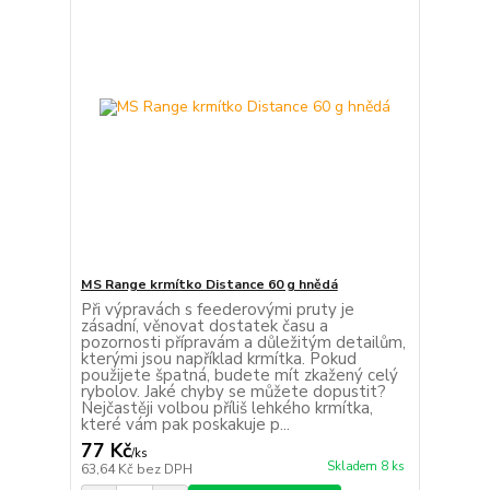
MS Range krmítko Distance 60 g hnědá
Při výpravách s feederovými pruty je
zásadní, věnovat dostatek času a
pozornosti přípravám a důležitým detailům,
kterými jsou například krmítka. Pokud
použijete špatná, budete mít zkažený celý
rybolov. Jaké chyby se můžete dopustit?
Nejčastěji volbou příliš lehkého krmítka,
které vám pak poskakuje p...
77 Kč
/
ks
Skladem 8 ks
63,64 Kč
bez DPH