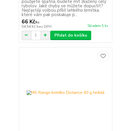
použijete špatná, budete mít zkažený celý
rybolov. Jaké chyby se můžete dopustit?
Nejčastěji volbou příliš lehkého krmítka,
které vám pak poskakuje p...
66 Kč
/
ks
Skladem 5 ks
54,54 Kč
bez DPH
Přidat do košíku