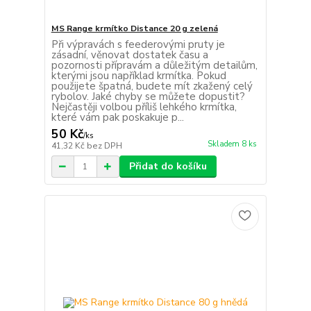
MS Range krmítko Distance 20 g zelená
Při výpravách s feederovými pruty je
zásadní, věnovat dostatek času a
pozornosti přípravám a důležitým detailům,
kterými jsou například krmítka. Pokud
použijete špatná, budete mít zkažený celý
rybolov. Jaké chyby se můžete dopustit?
Nejčastěji volbou příliš lehkého krmítka,
které vám pak poskakuje p...
50 Kč
/
ks
Skladem 8 ks
41,32 Kč
bez DPH
Přidat do košíku