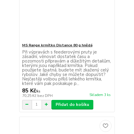
MS Range krmítko Distance 80 g hnědá
Při výpravách s feederovými pruty je
zásadní, věnovat dostatek času a
pozornosti přípravám a důležitým detailům,
kterými jsou například krmítka. Pokud
použijete špatná, budete mít zkažený celý
rybolov. Jaké chyby se můžete dopustit?
Nejčastěji volbou příliš lehkého krmítka,
které vám pak poskakuje p...
85 Kč
/
ks
Skladem 3 ks
70,25 Kč
bez DPH
Přidat do košíku