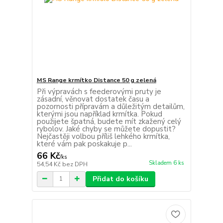
MS Range krmítko Distance 50 g zelená
Při výpravách s feederovými pruty je
zásadní, věnovat dostatek času a
pozornosti přípravám a důležitým detailům,
kterými jsou například krmítka. Pokud
použijete špatná, budete mít zkažený celý
rybolov. Jaké chyby se můžete dopustit?
Nejčastěji volbou příliš lehkého krmítka,
které vám pak poskakuje p...
66 Kč
/
ks
Skladem 6 ks
54,54 Kč
bez DPH
Přidat do košíku