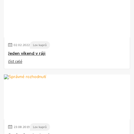
02
.
02
.
2022
Lov kaprů
Jeden víkend v ráji
číst celé
23
.
08
.
2019
Lov kaprů