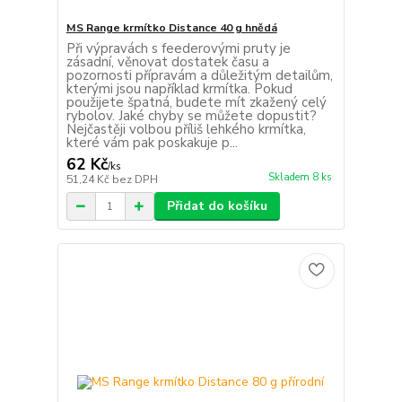
MS Range krmítko Distance 40 g hnědá
Při výpravách s feederovými pruty je
zásadní, věnovat dostatek času a
pozornosti přípravám a důležitým detailům,
kterými jsou například krmítka. Pokud
použijete špatná, budete mít zkažený celý
rybolov. Jaké chyby se můžete dopustit?
Nejčastěji volbou příliš lehkého krmítka,
které vám pak poskakuje p...
62 Kč
/
ks
Skladem 8 ks
51,24 Kč
bez DPH
Přidat do košíku