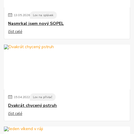
13
.
05
.
2026
Lov na splávek
Nasmrkal jsem nový SOPEL
číst celé
15
.
04
.
2022
Lov na přívlač
Dvakrát chycený pstruh
číst celé