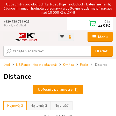
Upozornění pro obchodníky: Rozdělujeme obchodní balení, nemáme
žádnou minimální hodnotu objednávky a poštovné je zdarma při nákupu
nad 10 000 Kč s DPH!
0
ks
+420 739 734 025
za
0 Kč
(Po-Pá, 7-18 hod.)
Menu
Hledat
Úvod
MS Range - (feeder a plavaná)
Krmítka
Feeder
Distance
Distance
Upřesnit parametry
Nejnovější
Nejlevnější
Nejdražší