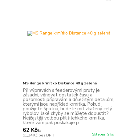
MS Range krmítko Distance 40 g zelená
Při výpravách s feederovými pruty je
zásadní, věnovat dostatek času a
pozornosti přípravám a důležitým detailům,
kterými jsou například krmítka. Pokud
použijete špatná, budete mít zkažený celý
rybolov. Jaké chyby se můžete dopustit?
Nejčastěji volbou příliš lehkého krmítka,
které vám pak poskakuje p...
62 Kč
/
ks
Skladem 9 ks
51,24 Kč
bez DPH