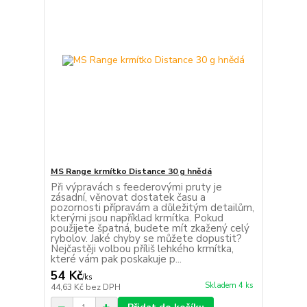
MS Range krmítko Distance 30 g hnědá
Při výpravách s feederovými pruty je
zásadní, věnovat dostatek času a
pozornosti přípravám a důležitým detailům,
kterými jsou například krmítka. Pokud
použijete špatná, budete mít zkažený celý
rybolov. Jaké chyby se můžete dopustit?
Nejčastěji volbou příliš lehkého krmítka,
které vám pak poskakuje p...
54 Kč
/
ks
Skladem 4 ks
44,63 Kč
bez DPH