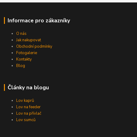
Informace pro zákazníky
O nás
Jak nakupovat
Obchodní podmínky
Fotogalerie
Kontakty
Blog
Články na blogu
Lov kaprů
Lov na feeder
Lov na přívlač
Lov sumců