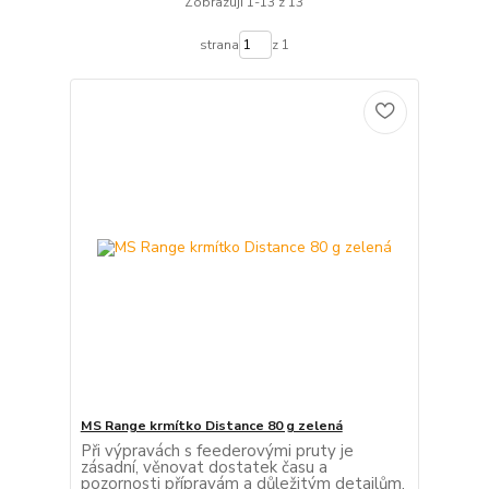
Zobrazuji 1-13 z 13
strana
z 1
MS Range krmítko Distance 80 g zelená
Při výpravách s feederovými pruty je
zásadní, věnovat dostatek času a
pozornosti přípravám a důležitým detailům,