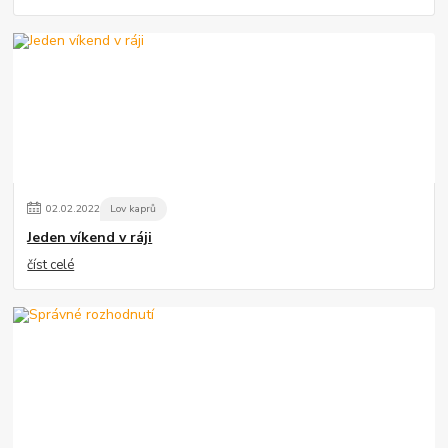
02
.
02
.
2022
Lov kaprů
Jeden víkend v ráji
číst celé