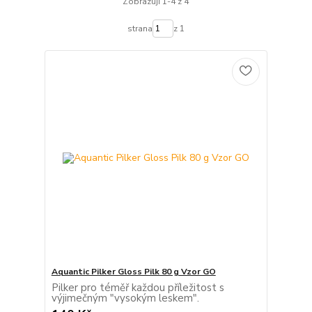
Zobrazuji 1-4 z 4
strana
z 1
Aquantic Pilker Gloss Pilk 80 g Vzor GO
Pilker pro téměř každou příležitost s
výjimečným "vysokým leskem".