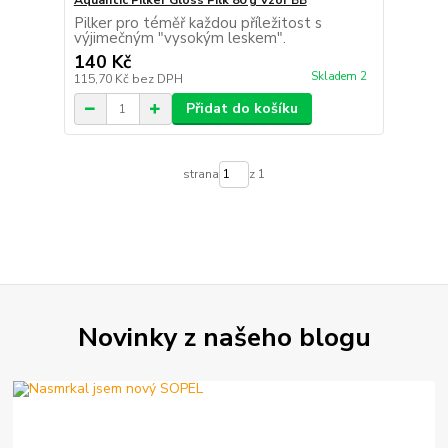
Aquantic Pilker Gloss Pilk 80 g Vzor BB
Pilker pro téměř každou příležitost s
výjimečným "vysokým leskem".
140 Kč
Skladem 2
115,70 Kč
bez DPH
Přidat do košíku
strana
z 1
Novinky z našeho blogu