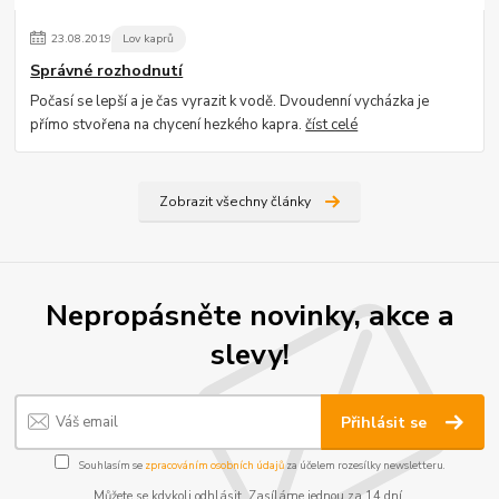
23
.
08
.
2019
Lov kaprů
Správné rozhodnutí
Počasí se lepší a je čas vyrazit k vodě. Dvoudenní vycházka je
přímo stvořena na chycení hezkého kapra.
číst celé
Zobrazit všechny články
Nepropásněte novinky, akce a
slevy!
Přihlásit se
Souhlasím se
zpracováním osobních údajů
za účelem rozesílky newsletteru.
Můžete se kdykoli odhlásit. Zasíláme jednou za 14 dní.