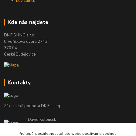
Lov sumců
Kde nás najdete
DK FISHING s.r.o.
U Voříškova dvora 2743
370 04
České Budějovice
Kontakty
Zákaznická podpora DK Fishing
David Koloušek
+420 739 734 025
(Po-Pá, 7-18 hod.)
Pro lepší použitelnost tohoto webu používáme cookies.