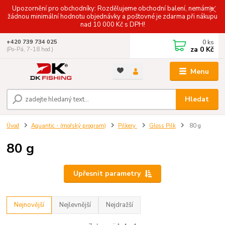
Upozornění pro obchodníky: Rozdělujeme obchodní balení, nemáme
žádnou minimální hodnotu objednávky a poštovné je zdarma při nákupu
nad 10 000 Kč s DPH!
0
ks
+420 739 734 025
za
0 Kč
(Po-Pá, 7-18 hod.)
Menu
Hledat
Úvod
Aquantic - (mořský program)
Pilkery
Gloss Pilk
80 g
80 g
Upřesnit parametry
Nejnovější
Nejlevnější
Nejdražší