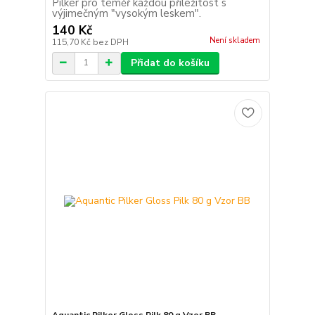
Pilker pro téměř každou příležitost s
výjimečným "vysokým leskem".
140 Kč
Není skladem
115,70 Kč
bez DPH
Přidat do košíku