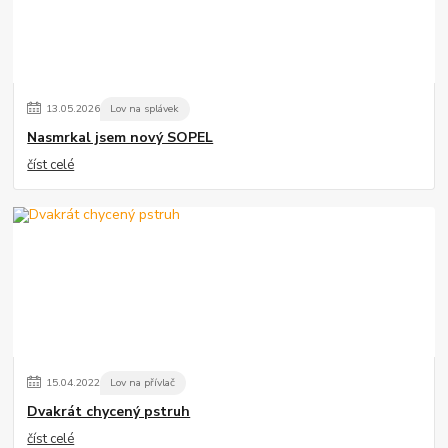
13
.
05
.
2026
Lov na splávek
Nasmrkal jsem nový SOPEL
číst celé
15
.
04
.
2022
Lov na přívlač
Dvakrát chycený pstruh
číst celé