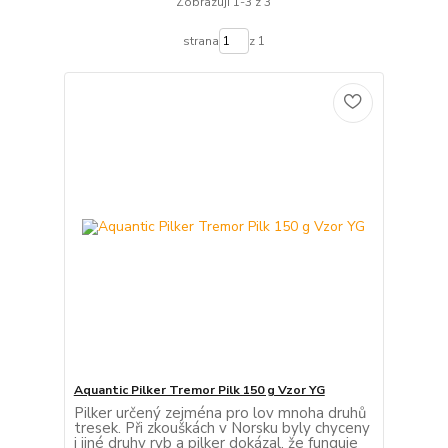
Zobrazuji 1-3 z 3
strana
z 1
Aquantic Pilker Tremor Pilk 150 g Vzor YG
Pilker určený zejména pro lov mnoha druhů
tresek. Při zkouškách v Norsku byly chyceny
i jiné druhy ryb a pilker dokázal, že funguje