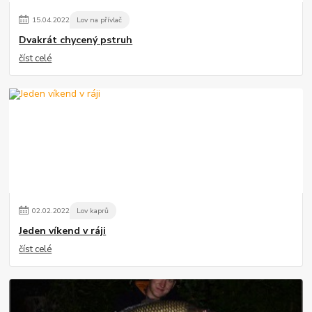
15
.
04
.
2022
Lov na přívlač
Dvakrát chycený pstruh
číst celé
02
.
02
.
2022
Lov kaprů
Jeden víkend v ráji
číst celé