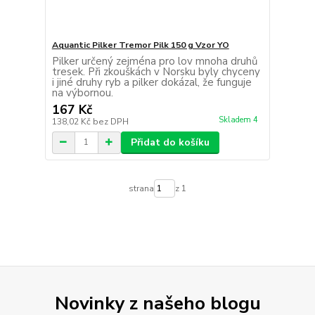
Aquantic Pilker Tremor Pilk 150 g Vzor YO
Pilker určený zejména pro lov mnoha druhů
tresek. Při zkouškách v Norsku byly chyceny
i jiné druhy ryb a pilker dokázal, že funguje
na výbornou.
167 Kč
Skladem 4
138,02 Kč
bez DPH
Přidat do košíku
strana
z 1
Novinky z našeho blogu