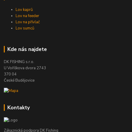
Lov kaprů
Lov na feeder
Lov na přívlač
Lov sumců
Kde nás najdete
DK FISHING s.r.o.
U Voříškova dvora 2743
370 04
České Budějovice
Kontakty
Zákaznická podpora DK Fishing