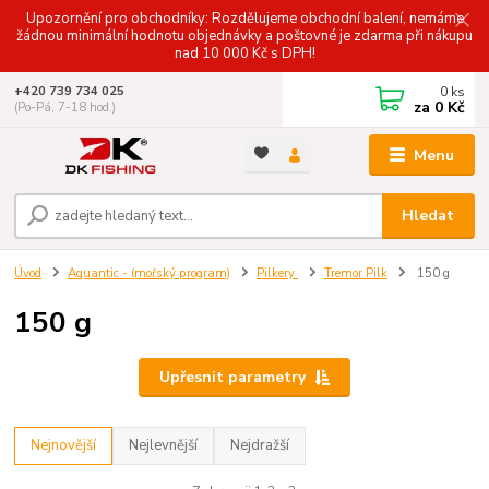
Upozornění pro obchodníky: Rozdělujeme obchodní balení, nemáme
žádnou minimální hodnotu objednávky a poštovné je zdarma při nákupu
nad 10 000 Kč s DPH!
0
ks
+420 739 734 025
za
0 Kč
(Po-Pá, 7-18 hod.)
Menu
Hledat
Úvod
Aquantic - (mořský program)
Pilkery
Tremor Pilk
150 g
150 g
Upřesnit parametry
Nejnovější
Nejlevnější
Nejdražší