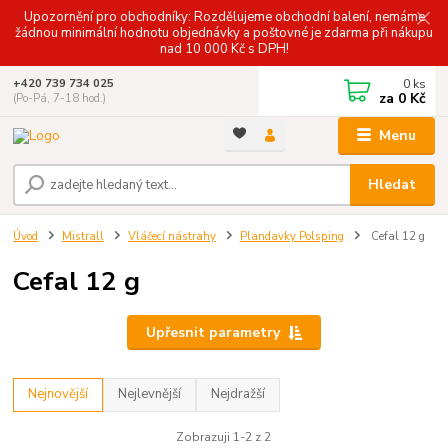
Upozornění pro obchodníky: Rozdělujeme obchodní balení, nemáme
žádnou minimální hodnotu objednávky a poštovné je zdarma při nákupu
nad 10 000 Kč s DPH!
0
ks
+420 739 734 025
za
0 Kč
(Po-Pá, 7-18 hod.)
Menu
Hledat
Úvod
Mistrall
Vláčecí nástrahy
Plandavky Polsping
Cefal 12 g
Cefal 12 g
Upřesnit parametry
Nejnovější
Nejlevnější
Nejdražší
Zobrazuji 1-2 z 2