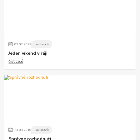
02
.
02
.
2022
Lov kaprů
Jeden víkend v ráji
číst celé
23
.
08
.
2019
Lov kaprů
Správné rozhodnutí