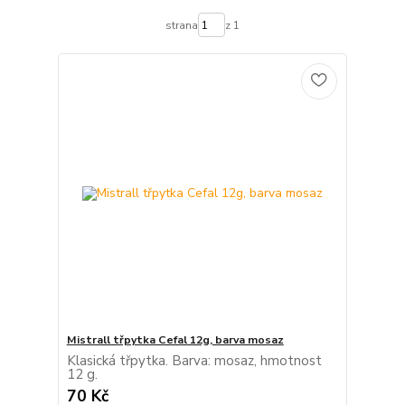
strana
z 1
Mistrall třpytka Cefal 12g, barva mosaz
Klasická třpytka. Barva: mosaz, hmotnost
12 g.
70 Kč