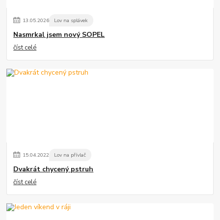
13
.
05
.
2026
Lov na splávek
Nasmrkal jsem nový SOPEL
číst celé
15
.
04
.
2022
Lov na přívlač
Dvakrát chycený pstruh
číst celé