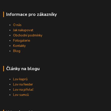
Informace pro zákazníky
O nás
Jak nakupovat
Obchodní podmínky
Fotogalerie
Kontakty
Blog
Články na blogu
Lov kaprů
Lov na feeder
Lov na přívlač
Lov sumců