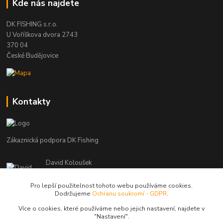
Kde nás najdete
DK FISHING s.r.o.
U Voříškova dvora 2743
370 04
České Budějovice
Kontakty
Zákaznická podpora DK Fishing
David Koloušek
+420 739 734 025
(Po-Pá, 7-18 hod.)
Pro lepší použitelnost tohoto webu používáme cookies.
Dodržujeme
Ochranu soukromí - GDPR
.
david@dkfishing.cz
Více o cookies, které používáme nebo jejich nastavení, najdete v
"N
astavení"
.