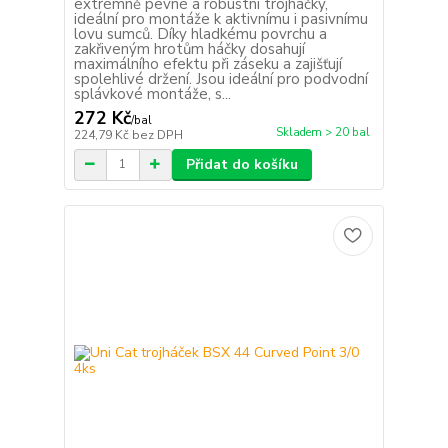
extrémně pevné a robustní trojháčky,
ideální pro montáže k aktivnímu i pasivnímu
lovu sumců. Díky hladkému povrchu a
zakřiveným hrotům háčky dosahují
maximálního efektu při záseku a zajišťují
spolehlivé držení. Jsou ideální pro podvodní
splávkové montáže, s...
272 Kč
/
bal
Skladem > 20 bal
224,79 Kč
bez DPH
Přidat do košíku