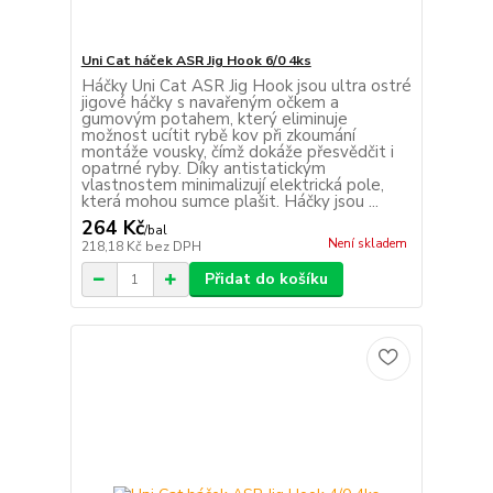
Uni Cat háček ASR Jig Hook 6/0 4ks
Háčky Uni Cat ASR Jig Hook jsou ultra ostré
jigové háčky s navařeným očkem a
gumovým potahem, který eliminuje
možnost ucítit rybě kov při zkoumání
montáže vousky, čímž dokáže přesvědčit i
opatrné ryby. Díky antistatickým
vlastnostem minimalizují elektrická pole,
která mohou sumce plašit. Háčky jsou ...
264 Kč
/
bal
Není skladem
218,18 Kč
bez DPH
Přidat do košíku