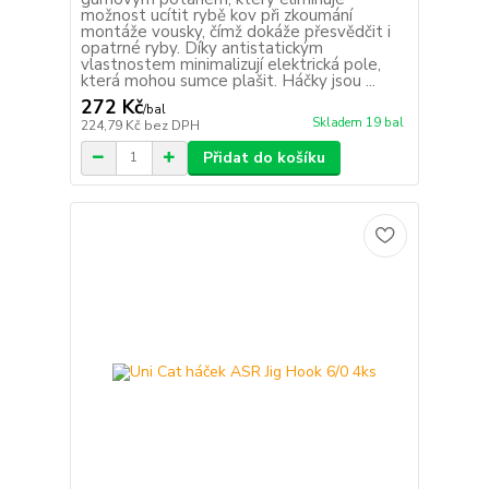
možnost ucítit rybě kov při zkoumání
montáže vousky, čímž dokáže přesvědčit i
opatrné ryby. Díky antistatickým
vlastnostem minimalizují elektrická pole,
která mohou sumce plašit. Háčky jsou ...
272 Kč
/
bal
Skladem 19 bal
224,79 Kč
bez DPH
Přidat do košíku