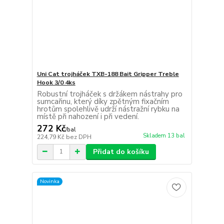
Uni Cat trojháček TXB-188 Bait Gripper Treble
Hook 3/0 4ks
Robustní trojháček s držákem nástrahy pro
sumcařinu, který díky zpětným fixačním
hrotům spolehlivě udrží nástražní rybku na
místě při nahození i při vedení.
272 Kč
/
bal
Skladem 13 bal
224,79 Kč
bez DPH
Přidat do košíku
Novinka