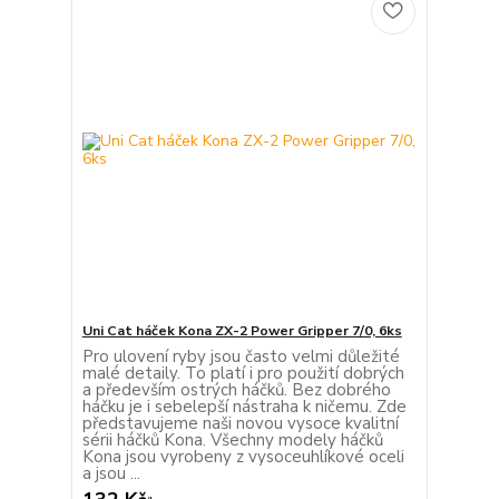
Uni Cat háček Kona ZX-2 Power Gripper 7/0, 6ks
Pro ulovení ryby jsou často velmi důležité
malé detaily. To platí i pro použití dobrých
a především ostrých háčků. Bez dobrého
háčku je i sebelepší nástraha k ničemu. Zde
představujeme naši novou vysoce kvalitní
sérii háčků Kona. Všechny modely háčků
Kona jsou vyrobeny z vysoceuhlíkové oceli
a jsou ...