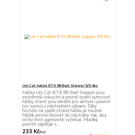
Uni Cat háček BTX 88 Bait Gripper 5/0 4ks
Háčky Uni Cat BTX 88 Bait Gripper jsou
extrémně robustní a pevně sedící sumcové
háčky, které jsou ideální pro aktivní i pasivní
lov sumců s nástražními rybami. Díky
hrotům na zadní straně háčku je možné
háček pevně fixovat do nástrahy tak, aby
ostrý hrot agresivně vyčníval. Hladký
povrch zajišťuje s...
233 Kč
/
bal