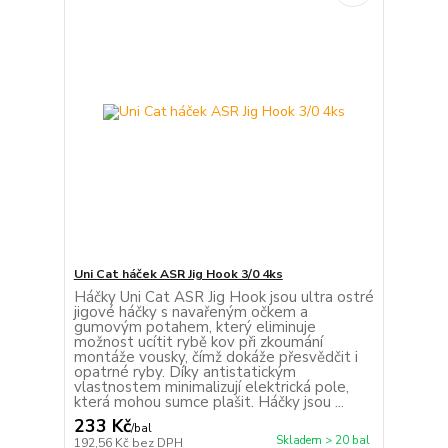
Uni Cat háček ASR Jig Hook 3/0 4ks
Háčky Uni Cat ASR Jig Hook jsou ultra ostré
jigové háčky s navařeným očkem a
gumovým potahem, který eliminuje
možnost ucítit rybě kov při zkoumání
montáže vousky, čímž dokáže přesvědčit i
opatrné ryby. Díky antistatickým
vlastnostem minimalizují elektrická pole,
která mohou sumce plašit. Háčky jsou ...
233 Kč
/
bal
Skladem > 20 bal
192,56 Kč
bez DPH