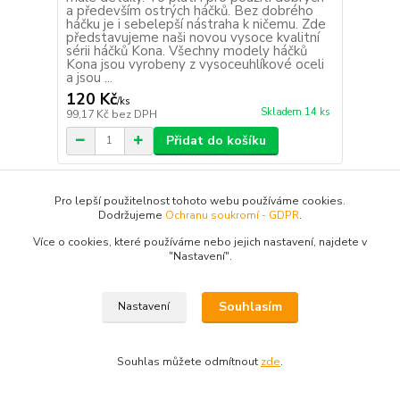
a především ostrých háčků. Bez dobrého
háčku je i sebelepší nástraha k ničemu. Zde
představujeme naši novou vysoce kvalitní
sérii háčků Kona. Všechny modely háčků
Kona jsou vyrobeny z vysoceuhlíkové oceli
a jsou ...
120 Kč
/
ks
Skladem 14 ks
99,17 Kč
bez DPH
Přidat do košíku
Pro lepší použitelnost tohoto webu používáme cookies.
Dodržujeme
Ochranu soukromí - GDPR
.
Více o cookies, které používáme nebo jejich nastavení, najdete v
"N
astavení"
.
Souhlasím
Nastavení
Souhlas můžete odmítnout
zde
.