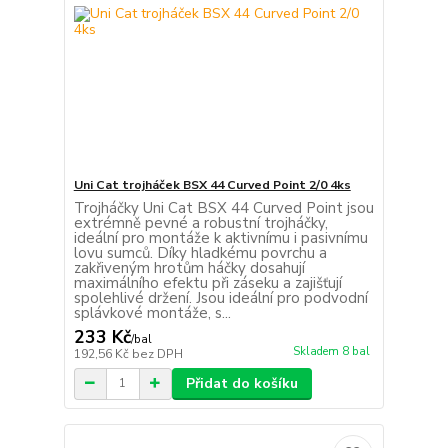
Uni Cat trojháček BSX 44 Curved Point 2/0 4ks
Trojháčky Uni Cat BSX 44 Curved Point jsou
extrémně pevné a robustní trojháčky,
ideální pro montáže k aktivnímu i pasivnímu
lovu sumců. Díky hladkému povrchu a
zakřiveným hrotům háčky dosahují
maximálního efektu při záseku a zajišťují
spolehlivé držení. Jsou ideální pro podvodní
splávkové montáže, s...
233 Kč
/
bal
Skladem 8 bal
192,56 Kč
bez DPH
Přidat do košíku