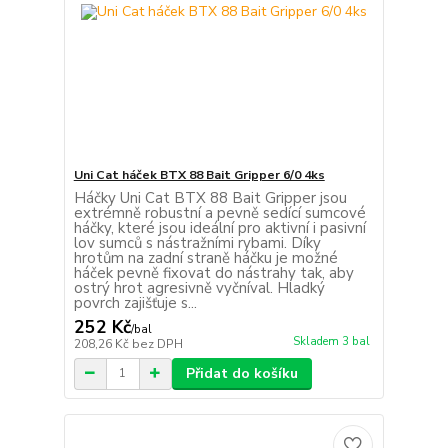
Uni Cat háček BTX 88 Bait Gripper 6/0 4ks
Háčky Uni Cat BTX 88 Bait Gripper jsou
extrémně robustní a pevně sedící sumcové
háčky, které jsou ideální pro aktivní i pasivní
lov sumců s nástražními rybami. Díky
hrotům na zadní straně háčku je možné
háček pevně fixovat do nástrahy tak, aby
ostrý hrot agresivně vyčníval. Hladký
povrch zajišťuje s...
252 Kč
/
bal
Skladem 3 bal
208,26 Kč
bez DPH
Přidat do košíku