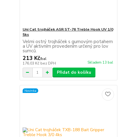
Uni Cat trojháček ASR ST-76 Treble Hook UV 1/0
5ks
Velmi ostrý trojháček s gumovým potahem
a UV aktivním provedením určený pro lov
sumců.
213 Kč
/
bal
Skladem 13 bal
176,03 Kč
bez DPH
Přidat do košíku
Novinka