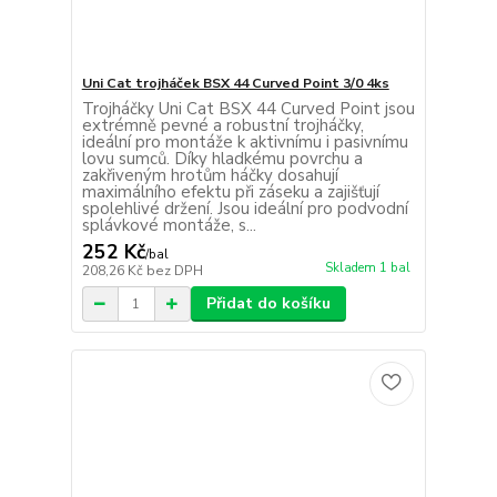
Uni Cat trojháček BSX 44 Curved Point 3/0 4ks
Trojháčky Uni Cat BSX 44 Curved Point jsou
extrémně pevné a robustní trojháčky,
ideální pro montáže k aktivnímu i pasivnímu
lovu sumců. Díky hladkému povrchu a
zakřiveným hrotům háčky dosahují
maximálního efektu při záseku a zajišťují
spolehlivé držení. Jsou ideální pro podvodní
splávkové montáže, s...
252 Kč
/
bal
Skladem 1 bal
208,26 Kč
bez DPH
Přidat do košíku