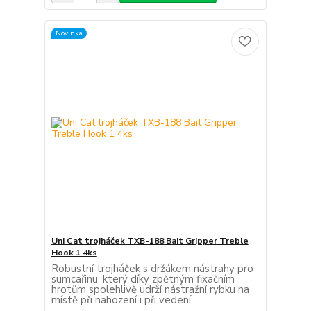
Novinka
Uni Cat trojháček TXB-188 Bait Gripper Treble
Hook 1 4ks
Robustní trojháček s držákem nástrahy pro
sumcařinu, který díky zpětným fixačním
hrotům spolehlivě udrží nástražní rybku na
místě při nahození i při vedení.