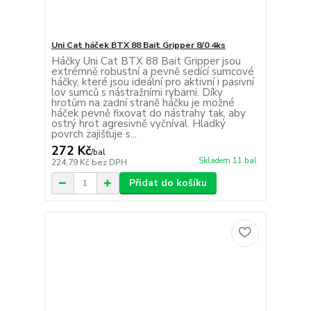
Uni Cat háček BTX 88 Bait Gripper 8/0 4ks
Háčky Uni Cat BTX 88 Bait Gripper jsou
extrémně robustní a pevně sedící sumcové
háčky, které jsou ideální pro aktivní i pasivní
lov sumců s nástražními rybami. Díky
hrotům na zadní straně háčku je možné
háček pevně fixovat do nástrahy tak, aby
ostrý hrot agresivně vyčníval. Hladký
povrch zajišťuje s...
272 Kč
/
bal
Skladem 11 bal
224,79 Kč
bez DPH
Přidat do košíku