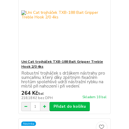
Uni Cat trojháček TXB-188 Bait Gripper Treble
Hook 2/0 4ks
Robustní trojháček s držákem nástrahy pro
sumcařinu, který díky zpětným fixačním
hrotům spolehlivě udrží nástražní rybku na
místě při nahození i při vedení.
264 Kč
/
bal
Skladem 18 bal
218,18 Kč
bez DPH
Přidat do košíku
Novinka