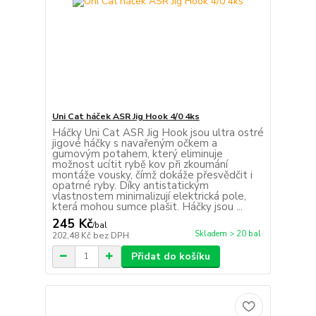
Uni Cat háček ASR Jig Hook 4/0 4ks
Háčky Uni Cat ASR Jig Hook jsou ultra ostré
jigové háčky s navařeným očkem a
gumovým potahem, který eliminuje
možnost ucítit rybě kov při zkoumání
montáže vousky, čímž dokáže přesvědčit i
opatrné ryby. Díky antistatickým
vlastnostem minimalizují elektrická pole,
která mohou sumce plašit. Háčky jsou ...
245 Kč
/
bal
Skladem > 20 bal
202,48 Kč
bez DPH
Přidat do košíku