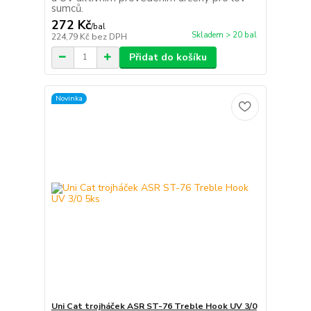
sumců.
272 Kč
/
bal
Skladem > 20 bal
224,79 Kč
bez DPH
Přidat do košíku
Novinka
Uni Cat trojháček ASR ST-76 Treble Hook UV 3/0