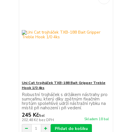
Uni Cat trojháček TXB-188 Bait Gripper Treble
Hook 1/0 4ks
Robustní trojháček s držákem nástrahy pro
sumcařinu, který díky zpětným fixačním
hrotům spolehlivě udrží nástražní rybku na
místě při nahození i při vedení.
245 Kč
/
bal
Skladem 18 bal
202,48 Kč
bez DPH
Přidat do košíku