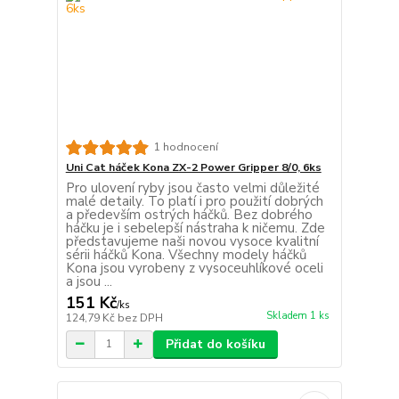
1 hodnocení
Uni Cat háček Kona ZX-2 Power Gripper 8/0, 6ks
Pro ulovení ryby jsou často velmi důležité
malé detaily. To platí i pro použití dobrých
a především ostrých háčků. Bez dobrého
háčku je i sebelepší nástraha k ničemu. Zde
představujeme naši novou vysoce kvalitní
sérii háčků Kona. Všechny modely háčků
Kona jsou vyrobeny z vysoceuhlíkové oceli
a jsou ...
151 Kč
/
ks
Skladem 1 ks
124,79 Kč
bez DPH
Přidat do košíku