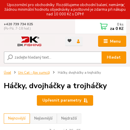
Upozornění pro obchodníky: Rozdělujeme obchodní balení, nemáme
žádnou minimální hodnotu objednávky a poštovné je zdarma při nákupu
nad 10 000 Kč s DPH!
0
ks
+420 739 734 025
za
0 Kč
(Po-Pá, 7-18 hod.)
Menu
Hledat
Úvod
Uni Cat - (lov sumců)
Háčky, dvojháčky a trojháčky
Háčky, dvojháčky a trojháčky
Upřesnit parametry
Nejnovější
Nejlevnější
Nejdražší