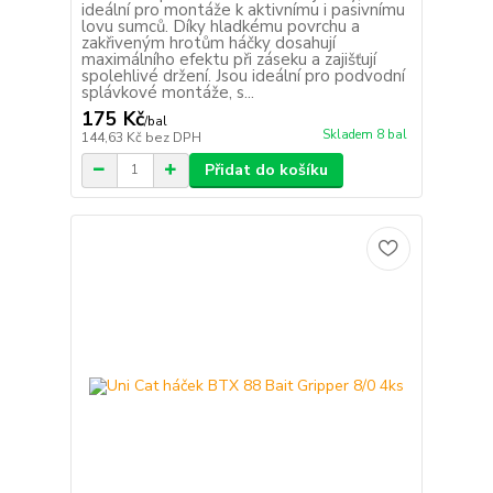
ideální pro montáže k aktivnímu i pasivnímu
lovu sumců. Díky hladkému povrchu a
zakřiveným hrotům háčky dosahují
maximálního efektu při záseku a zajišťují
spolehlivé držení. Jsou ideální pro podvodní
splávkové montáže, s...
175 Kč
/
bal
Skladem 8 bal
144,63 Kč
bez DPH
Přidat do košíku