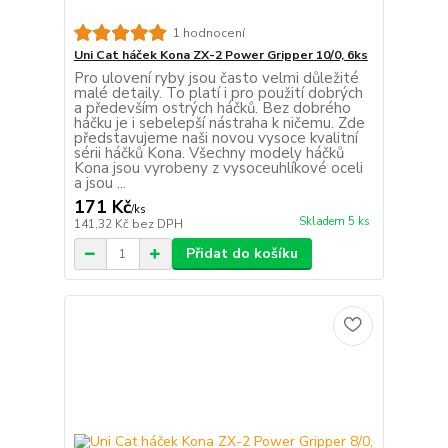
1 hodnocení
Uni Cat háček Kona ZX-2 Power Gripper 10/0, 6ks
Pro ulovení ryby jsou často velmi důležité
malé detaily. To platí i pro použití dobrých
a především ostrých háčků. Bez dobrého
háčku je i sebelepší nástraha k ničemu. Zde
představujeme naši novou vysoce kvalitní
sérii háčků Kona. Všechny modely háčků
Kona jsou vyrobeny z vysoceuhlíkové oceli
a jsou ...
171 Kč
/
ks
Skladem 5 ks
141,32 Kč
bez DPH
Přidat do košíku