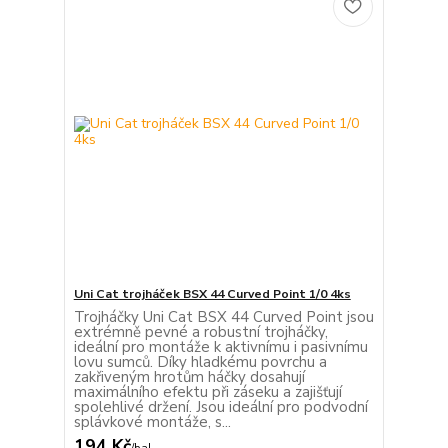
Uni Cat trojháček BSX 44 Curved Point 1/0 4ks
Trojháčky Uni Cat BSX 44 Curved Point jsou
extrémně pevné a robustní trojháčky,
ideální pro montáže k aktivnímu i pasivnímu
lovu sumců. Díky hladkému povrchu a
zakřiveným hrotům háčky dosahují
maximálního efektu při záseku a zajišťují
spolehlivé držení. Jsou ideální pro podvodní
splávkové montáže, s...
194 Kč