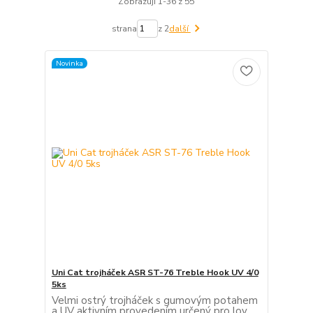
Zobrazuji 1-36 z 55
strana
z 2
další
Novinka
Uni Cat trojháček ASR ST-76 Treble Hook UV 4/0
5ks
Velmi ostrý trojháček s gumovým potahem
a UV aktivním provedením určený pro lov