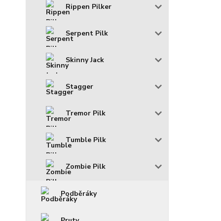
Rippen Pilker
Serpent Pilk
Skinny Jack
Stagger
Tremor Pilk
Tumble Pilk
Zombie Pilk
Podběráky
Pruty