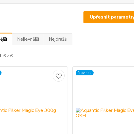
Upřesnit parametr
ější
Nejlevnější
Nejdražší
1-6 z 6
Novinka