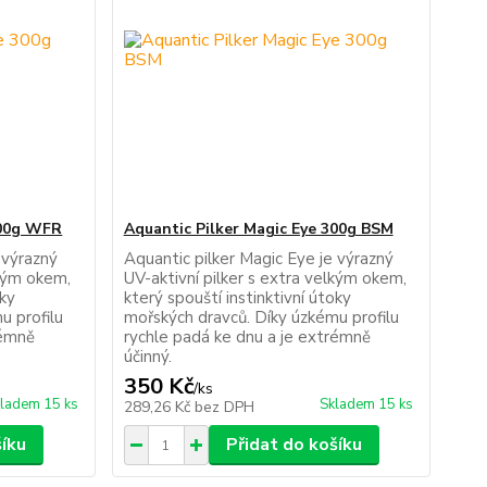
300g WFR
Aquantic Pilker Magic Eye 300g BSM
 výrazný
Aquantic pilker Magic Eye je výrazný
lkým okem,
UV-aktivní pilker s extra velkým okem,
oky
který spouští instinktivní útoky
u profilu
mořských dravců. Díky úzkému profilu
rémně
rychle padá ke dnu a je extrémně
účinný.
350 Kč
/
ks
ladem 15 ks
Skladem 15 ks
289,26 Kč
bez DPH
šíku
Přidat do košíku