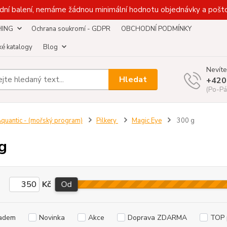
dní balení, nemáme žádnou minimální hodnotu objednávky a pošto
HING
Ochrana soukromí - GDPR
OBCHODNÍ PODMÍNKY
é katalogy
Blog
Nevíte
Hledat
+420
(Po-Pá
quantic - (mořský program)
Pilkery
Magic Eye
300 g
g
Kč
Od
adem
Novinka
Akce
Doprava ZDARMA
TOP 