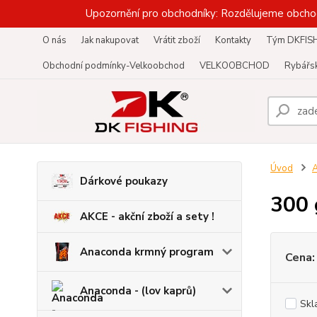
Upozornění pro obchodníky: Rozdělujeme obcho
O nás
Jak nakupovat
Vrátit zboží
Kontakty
Tým DKFIS
Obchodní podmínky-Velkoobchod
VELKOOBCHOD
Rybářsk
Úvod
A
Dárkové poukazy
300 
AKCE - akční zboží a sety !
Anaconda krmný program
Cena:
Anaconda - (lov kaprů)
Skl