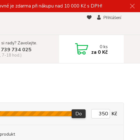
vné je zdarma při nákupu nad 10 000 Kč s DPH!
Přihlášení
 si rady? Zavolejte.
0
ks
 739 734 025
za
0 Kč
, 7-18 hod.)
Do
Kč
produkt