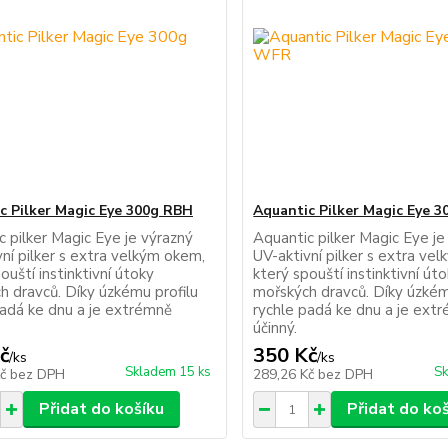
c Pilker Magic Eye 300g RBH
Aquantic Pilker Magic Eye 
c pilker Magic Eye je výrazný
Aquantic pilker Magic Eye je
ní pilker s extra velkým okem,
UV-aktivní pilker s extra ve
ouští instinktivní útoky
který spouští instinktivní út
h dravců. Díky úzkému profilu
mořských dravců. Díky úzkém
padá ke dnu a je extrémně
rychle padá ke dnu a je ext
účinný.
č
350 Kč
/
ks
/
ks
Skladem 15 ks
Sk
Kč
bez DPH
289,26 Kč
bez DPH
Přidat do košíku
Přidat do ko