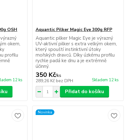
300g OSH
Aquantic Pilker Magic Eye 300g RFP
 výrazný
Aquantic pilker Magic Eye je výrazný
lkým okem,
UV-aktivní pilker s extra velkým okem,
oky
který spouští instinktivní útoky
u profilu
mořských dravců. Díky úzkému profilu
rémně
rychle padá ke dnu a je extrémně
účinný.
350 Kč
/
ks
ladem 12 ks
Skladem 12 ks
289,26 Kč
bez DPH
šíku
Přidat do košíku
Novinka