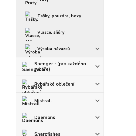
Tašky, pouzdra, boxy
Vlasce, šňůry
Výroba návazců
Saenger - (pro každého
rybáře)
Rybářské oblečení
Mistrall
Daemons
Sharpfishes