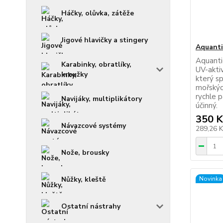
Háčky, olůvka, zátěže
Jigové hlavičky a stingery
Aquanti
Aquanti
Karabinky, obratlíky,
UV-aktiv
kroužky
který sp
mořskýc
rychle 
Navijáky, multiplikátory
účinný.
350 K
Návazcové systémy
289,26 
Nože, brousky
Novinka
Nůžky, kleště
Ostatní nástrahy