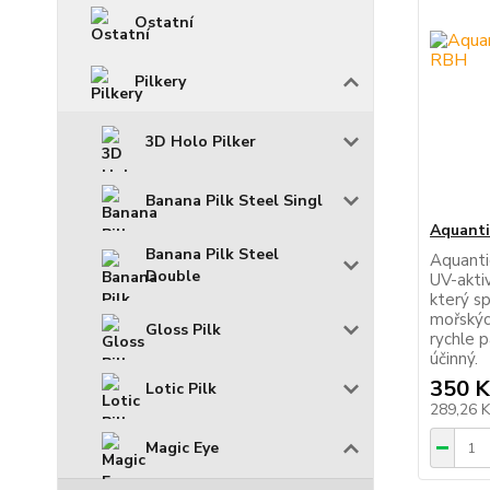
Ostatní
Pilkery
3D Holo Pilker
Banana Pilk Steel Singl
Aquanti
Banana Pilk Steel
Aquanti
Double
UV-aktiv
který sp
mořskýc
Gloss Pilk
rychle 
účinný.
350 K
Lotic Pilk
289,26 
Magic Eye