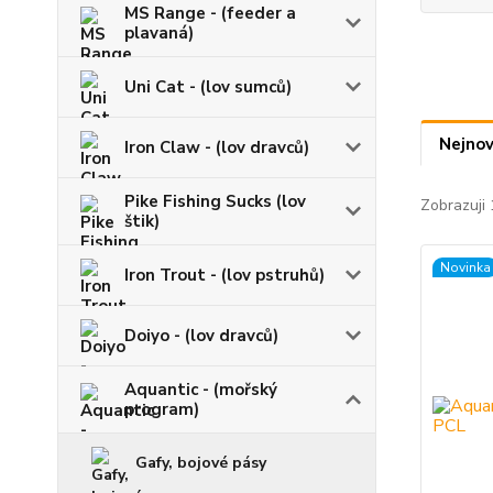
MS Range - (feeder a
plavaná)
Uni Cat - (lov sumců)
Nejnov
Iron Claw - (lov dravců)
Pike Fishing Sucks (lov
Zobrazuji 
štik)
Novinka
Iron Trout - (lov pstruhů)
Doiyo - (lov dravců)
Aquantic - (mořský
program)
Gafy, bojové pásy