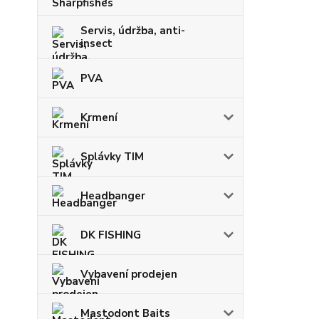
Servis, údržba, anti-
insect
PVA
Krmení
Splávky TIM
Headbanger
DK FISHING
Vybavení prodejen
Mastodont Baits