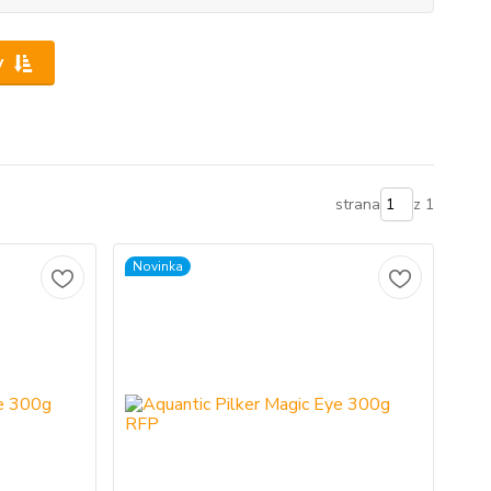
y
strana
z 1
Novinka