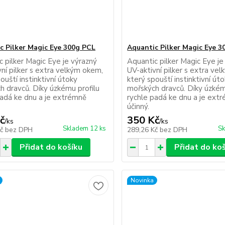
c Pilker Magic Eye 300g PCL
Aquantic Pilker Magic Eye 
c pilker Magic Eye je výrazný
Aquantic pilker Magic Eye je
ní pilker s extra velkým okem,
UV-aktivní pilker s extra ve
ouští instinktivní útoky
který spouští instinktivní út
h dravců. Díky úzkému profilu
mořských dravců. Díky úzkém
padá ke dnu a je extrémně
rychle padá ke dnu a je ext
účinný.
č
350 Kč
/
ks
/
ks
Skladem 12 ks
Sk
Kč
bez DPH
289,26 Kč
bez DPH
Přidat do košíku
Přidat do ko
Novinka